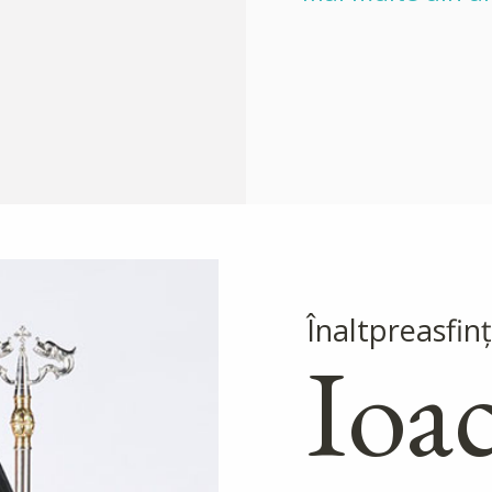
Înaltpreasfinţ
Ioa