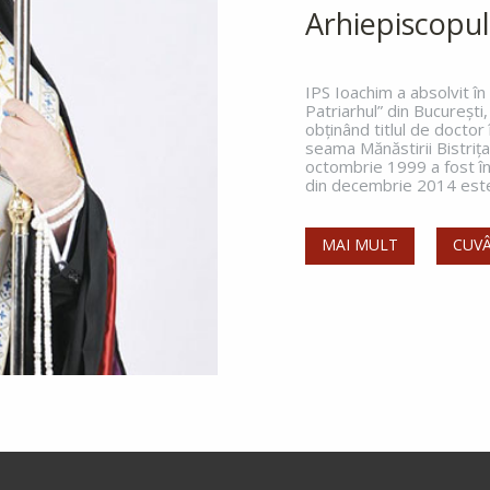
Arhiepiscopul
IPS Ioachim a absolvit î
Patriarhul” din Bucureşti,
obţinând titlul de doctor
seama Mănăstirii Bistriţ
octombrie 1999 a fost înt
din decembrie 2014 este 
MAI MULT
CUVÂ