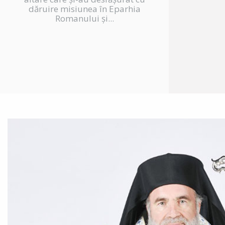
dăruire misiunea în Eparhia
Romanului și...