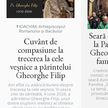
✝IOACHIM, Arhiepiscopul
Romanului și Bacăului
Seară
Cuvânt de
la P
compasiune la
Gheor
trecerea la cele
fam
veșnice a părintelui
Credinc
Gheorghe Filip
invitați v
seară duh
Parohia „
Am aflat cu adâncă durere despre
ca temă „
trecerea la cele veșnice, în seara
provocări
zilei de sâmbătă, 4 iulie 2026, a
binecu
părintelui Gheorghe Filip, unul
dintre slujitorii vrednici ai sfintelor
altare care și-au desfășurat cu