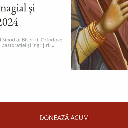
agial și
2024
l Sinod al Bisericii Ortodoxe
storaţiei și îngrijirii...
DONEAZĂ ACUM