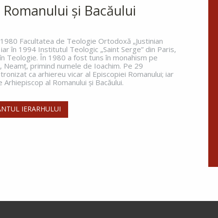
 Romanului și Bacăului
n 1980 Facultatea de Teologie Ortodoxă „Justinian
 iar în 1994 Institutul Teologic „Saint Serge” din Paris,
 în Teologie. În 1980 a fost tuns în monahism pe
a, Neamţ, primind numele de Ioachim. Pe 29
ronizat ca arhiereu vicar al Episcopiei Romanului; iar
Arhiepiscop al Romanului și Bacăului.
NTUL IERARHULUI