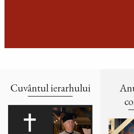
Cuvântul ierarhului
Anu
co