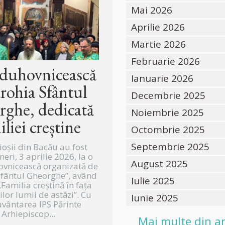
Mai 2026
Aprilie 2026
Martie 2026
Februarie 2026
 duhovnicească
Ianuarie 2026
arohia Sfântul
Decembrie 2025
ghe, dedicată
Noiembrie 2025
iliei creștine
Octombrie 2025
Septembrie 2025
ioșii din Bacău au fost
ineri, 3 aprilie 2026, la o
August 2025
ovnicească organizată de
Sfântul Gheorghe”, având
Iulie 2025
Familia creștină în fața
lor lumii de astăzi”. Cu
Iunie 2025
vântarea IPS Părinte
Arhiepiscop...
Mai multe din ar