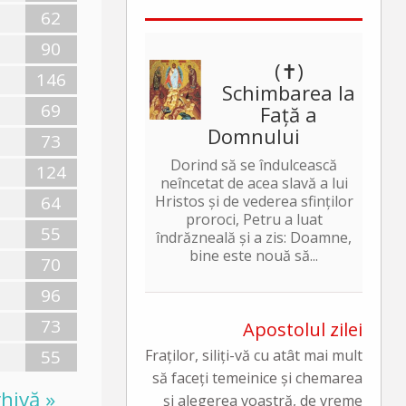
62
90
(✝)
146
Schimbarea la
69
Față a
Domnului
73
Dorind să se îndulcească
124
neîncetat de acea slavă a lui
64
Hristos și de vederea sfinților
proroci, Petru a luat
55
îndrăzneală și a zis: Doamne,
bine este nouă să...
70
96
73
Apostolul zilei
55
Fraților, siliți-vă cu atât mai mult
să faceți temeinice și chemarea
hivă »
și alegerea voastră, de vreme