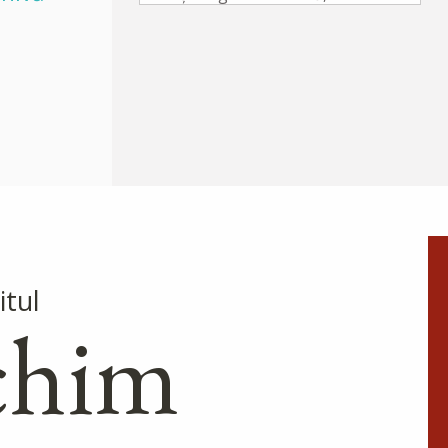
ce, făcând acestea, nu veți greși
niciodată. Că așa vi se va da cu
bogăție...
Ap. II Petru 1, 10-19
Evanghelia zilei
În vremea aceea a luat Iisus cu
Sine pe Petru și pe Iacov și pe
Ioan, fratele lui, și i-a dus într-
un munte înalt, de o parte. Și S-
a schimbat la față înaintea lor...
itul
Ev. Matei 17, 1-9
chim
doxologia.ro
Preia articolele Doxologia
în site-ul tău!