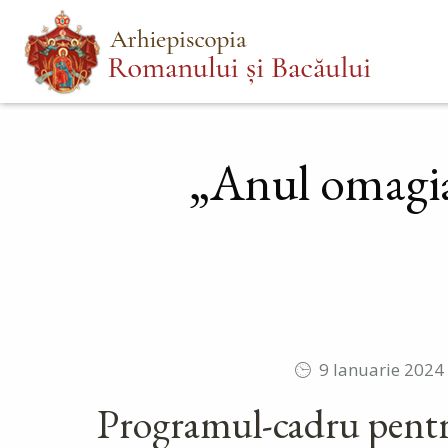
Mergi
Main
la
menu
conţinutul
principal
„Anul omagial 
9 Ianuarie 2024
Programul-cadru pentru