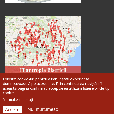
Folosim cookie-uri pentru a îmbunătăți experiența
dumneavoastră pe acest site. Prin continuarea navigării în
această pagină confirmați acceptarea utilizării fișierelor de tip
cookie.
Site dezvoltat de
DOXOLOGIA MEDIA
,
Mai multe informații
Arhiepiscopia Iașilor | ©
Arhiepiscopia
Romanului și Bacăului
Accept
Nu, mulțumesc