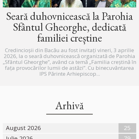
Seară duhovnicească la Parohia
Sfântul Gheorghe, dedicată
familiei creștine
Credincioșii din Bacău au fost invitați vineri, 3 aprilie
2026, la o seară duhovnicească organizată de Parohia
„Sfântul Gheorghe”, având ca temă „Familia creștină în
fața provocărilor lumii de astăzi”. Cu binecuvântarea
IPS Părinte Arhiepiscop...
Arhivă
August 2026
25
Iulie 2026
79