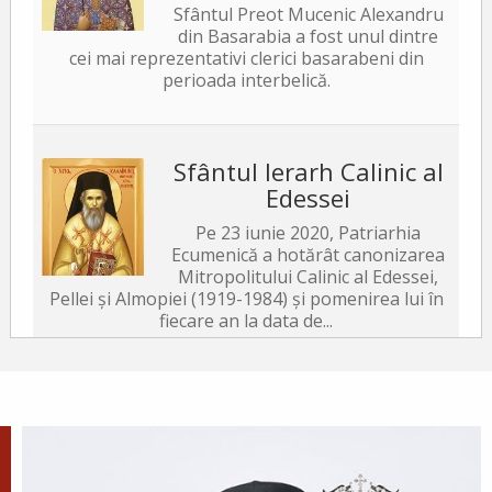
Sfântul Preot Mucenic Alexandru
din Basarabia a fost unul dintre
cei mai reprezentativi clerici basarabeni din
perioada interbelică.
Sfântul Ierarh Calinic al
Edessei
Pe 23 iunie 2020, Patriarhia
Ecumenică a hotărât canonizarea
Mitropolitului Calinic al Edessei,
Pellei și Almopiei (1919-1984) și pomenirea lui în
fiecare an la data de...
Sfântul Ierarh Emilian
Mărturisitorul, Episcopul
Cizicului