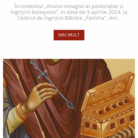
În contextul „Anului omagial al pastorației și
îngrijirii bolnavilor”, în data de 3 aprilie 2024, la
Centrul de Îngrijire Bătrâni „Familia”, din...
MAI MULT