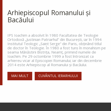
La miezul nopții, când toată lumea
dormea, sfântul s-a trezit și a
Arhiepiscopul Romanului și
văzut o lumină care lumina întreg ținutul. Aceasta
Bacăului
lumină venea de la o coloană de foc de pe
celălalt...
IPS Ioachim a absolvit în 1980 Facultatea de Teologie
Ortodoxă „Justinian Patriarhul” din Bucureşti, iar în 1994
Institutul Teologic „Saint Serge” din Paris, obţinând titlul
Apostolul zilei
de doctor în Teologie. În 1980 a fost tuns în monahism pe
seama Mănăstirii Bistriţa, Neamţ, primind numele de
Fraților, vă îndemn, pentru Domnul nostru Iisus
Ioachim. Pe 29 octombrie 1999 a fost întronizat ca
Hristos și pentru iubirea Duhului Sfânt, ca
arhiereu vicar al Episcopiei Romanului; iar din decembrie
împreună cu mine, să luptați în rugăciuni către
2014 este Arhiepiscop al Romanului și Bacăului.
Dumnezeu pentru mine, ca să scap de...
MAI MULT
CUVÂNTUL IERARHULUI
Ap. Romani 15, 30-33
Evanghelia zilei
În vremea aceea s-au apropiat de Petru cei ce
strâng darea (
pentru templu
) și i-au zis: Învățătorul