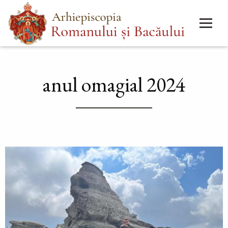
Mergi
Main
la
menu
conţinutul
principal
anul omagial 2024