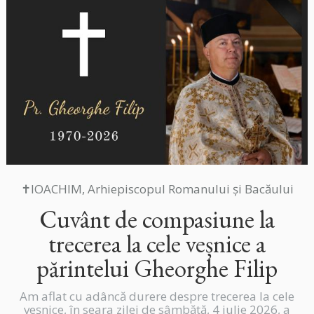
✝IOACHIM, Arhiepiscopul Romanului și Bacăului
Cuvânt de compasiune la
trecerea la cele veșnice a
părintelui Gheorghe Filip
Am aflat cu adâncă durere despre trecerea la cele
veșnice, în seara zilei de sâmbătă, 4 iulie 2026, a