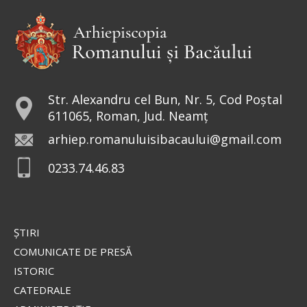
vostru nu plătește darea? Ba da! – a zis el. Dar
intrând...
Ev. Matei 17, 24-27; 18, 1-4
doxologia.ro
Preia articolele Doxologia în site-ul tău!
Str. Alexandru cel Bun, Nr. 5, Cod Poștal
611065, Roman, Jud. Neamț
arhiep.romanuluisibacaului@gmail.com
0233.74.46.83
ŞTIRI
COMUNICATE DE PRESĂ
ISTORIC
CATEDRALE