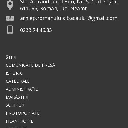
Str. Alexandru cel Bun, Nr. 5, Cod Poștal
611065, Roman, Jud. Neamț
arhiep.romanuluisibacaului@gmail.com
0233.74.46.83
ŞTIRI
COMUNICATE DE PRESĂ
ISTORIC
CATEDRALE
ADMINISTRAŢIE
MĂNĂSTIRI
SCHITURI
PROTOPOPIATE
FILANTROPIE