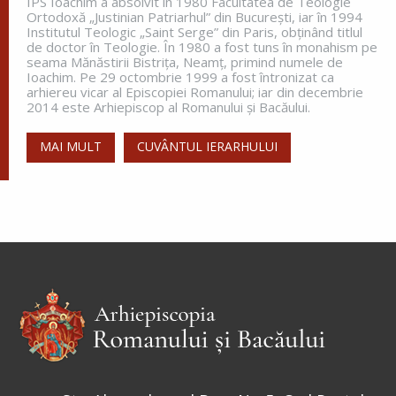
IPS Ioachim a absolvit în 1980 Facultatea de Teologie
Ortodoxă „Justinian Patriarhul” din Bucureşti, iar în 1994
Institutul Teologic „Saint Serge” din Paris, obţinând titlul
de doctor în Teologie. În 1980 a fost tuns în monahism pe
seama Mănăstirii Bistriţa, Neamţ, primind numele de
Ioachim. Pe 29 octombrie 1999 a fost întronizat ca
arhiereu vicar al Episcopiei Romanului; iar din decembrie
2014 este Arhiepiscop al Romanului și Bacăului.
MAI MULT
CUVÂNTUL IERARHULUI