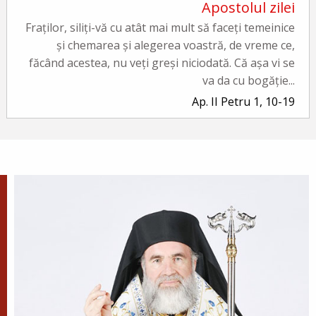
Apostolul zilei
Fraților, siliți-vă cu atât mai mult să faceți temeinice
și chemarea și alegerea voastră, de vreme ce,
făcând acestea, nu veți greși niciodată. Că așa vi se
va da cu bogăție...
Ap. II Petru 1, 10-19
Evanghelia zilei
În vremea aceea a luat Iisus cu Sine pe Petru și pe
Iacov și pe Ioan, fratele lui, și i-a dus într-un munte
înalt, de o parte. Și S-a schimbat la față înaintea lor...
Ev. Matei 17, 1-9
doxologia.ro
Preia articolele Doxologia în site-ul tău!