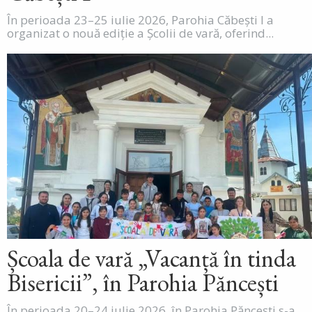
În perioada 23–25 iulie 2026, Parohia Căbești I a
organizat o nouă ediție a Școlii de vară, oferind...
Școala de vară „Vacanță în tinda
Bisericii”, în Parohia Păncești
În perioada 20–24 iulie 2026, în Parohia Păncești s-a