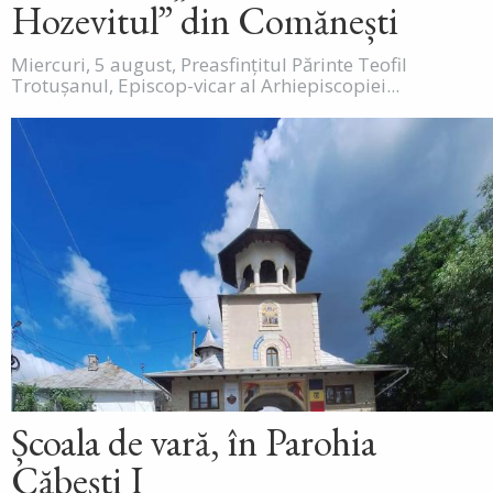
Hozevitul” din Comănești
Miercuri, 5 august, Preasfințitul Părinte Teofil
Trotușanul, Episcop-vicar al Arhiepiscopiei...
Școala de vară, în Parohia
Căbești I