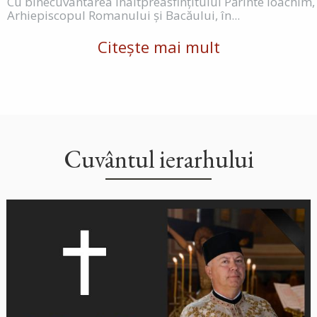
Cu binecuvântarea Înaltpreasfințitului Părinte Ioachim,
Arhiepiscopul Romanului și Bacăului, în...
Citește mai mult
Cuvântul ierarhului