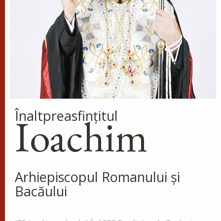
Înaltpreasfinţitul
Ioachim
Arhiepiscopul Romanului și
Bacăului