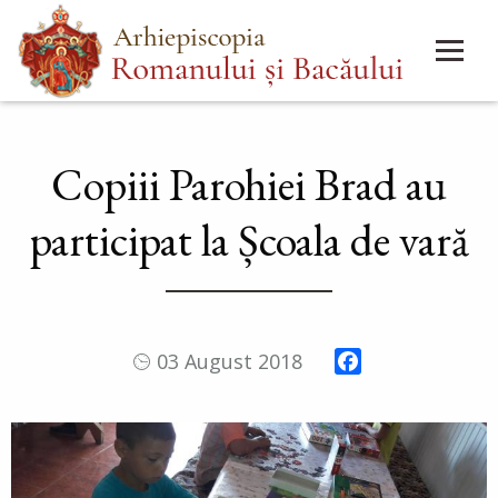
Mergi
Main
la
menu
conţinutul
principal
Copiii Parohiei Brad au
participat la Școala de vară
Facebook
03 August 2018