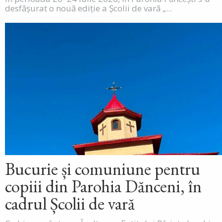
desfășurat o nouă ediție a Școlii de vară „...
Bucurie și comuniune pentru
copiii din Parohia Dănceni, în
cadrul Școlii de vară