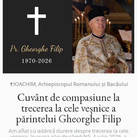
✝IOACHIM, Arhiepiscopul Romanului și Bacăului
Cuvânt de compasiune la
trecerea la cele veșnice a
părintelui Gheorghe Filip
Am aflat cu adâncă durere despre trecerea la cele
veșnice, în seara zilei de sâmbătă, 4 iulie 2026, a