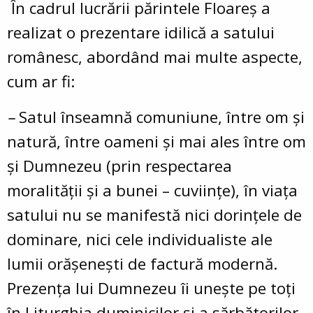
În cadrul lucrării părintele Floareș a
realizat o prezentare idilică a satului
românesc, abordând mai multe aspecte,
cum ar fi:
–
Satul înseamnă comuniune,
între om și
natură, între oameni și mai ales între om
și Dumnezeu (prin respectarea
moralității și a bunei – cuviințe),
în viața
satului nu se manifestă nici dorințele de
dominare, nici cele individualiste ale
lumii orășenești de factură modernă.
Prezența lui Dumnezeu îi unește pe toți
în Liturghia duminicilor și a sărbătorilor,