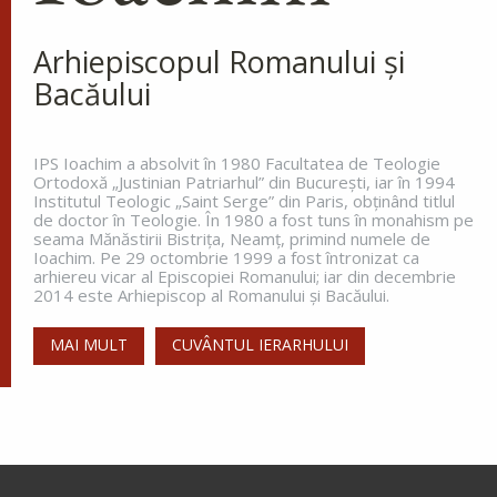
La miezul nopții, când toată lumea
dormea, sfântul s-a trezit și a
Arhiepiscopul Romanului și
văzut o lumină care lumina întreg ținutul. Aceasta
Bacăului
lumină venea de la o coloană de foc de pe
celălalt...
IPS Ioachim a absolvit în 1980 Facultatea de Teologie
Ortodoxă „Justinian Patriarhul” din Bucureşti, iar în 1994
Institutul Teologic „Saint Serge” din Paris, obţinând titlul
Apostolul zilei
de doctor în Teologie. În 1980 a fost tuns în monahism pe
seama Mănăstirii Bistriţa, Neamţ, primind numele de
Fraților, vă îndemn, pentru Domnul nostru Iisus
Ioachim. Pe 29 octombrie 1999 a fost întronizat ca
Hristos și pentru iubirea Duhului Sfânt, ca
arhiereu vicar al Episcopiei Romanului; iar din decembrie
împreună cu mine, să luptați în rugăciuni către
2014 este Arhiepiscop al Romanului și Bacăului.
Dumnezeu pentru mine, ca să scap de...
MAI MULT
CUVÂNTUL IERARHULUI
Ap. Romani 15, 30-33
Evanghelia zilei
În vremea aceea s-au apropiat de Petru cei ce
strâng darea (
pentru templu
) și i-au zis: Învățătorul