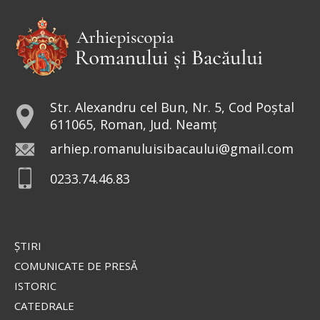
vostru nu plătește darea? Ba da! – a zis el. Dar
intrând...
Ev. Matei 17, 24-27; 18, 1-4
doxologia.ro
Preia articolele Doxologia în site-ul tău!
Str. Alexandru cel Bun, Nr. 5, Cod Poștal
611065, Roman, Jud. Neamț
arhiep.romanuluisibacaului@gmail.com
0233.74.46.83
ŞTIRI
COMUNICATE DE PRESĂ
ISTORIC
CATEDRALE