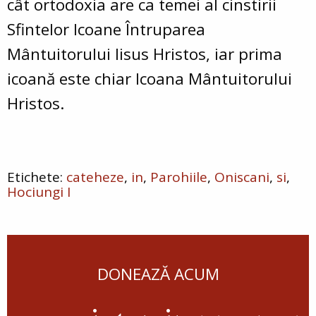
cât ortodoxia are ca temei al cinstirii
Sfintelor Icoane Întruparea
Mântuitorului Iisus Hristos, iar prima
icoană este chiar Icoana Mântuitorului
Hristos.
cateheze
in
Parohiile
Oniscani
si
Hociungi I
DONEAZĂ ACUM