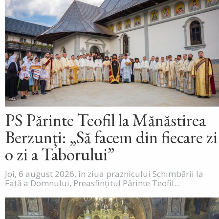
PS Părinte Teofil la Mănăstirea
Berzunți: „Să facem din fiecare zi
o zi a Taborului”
Joi, 6 august 2026, în ziua praznicului Schimbării la
Față a Domnului, Preasfințitul Părinte Teofil...