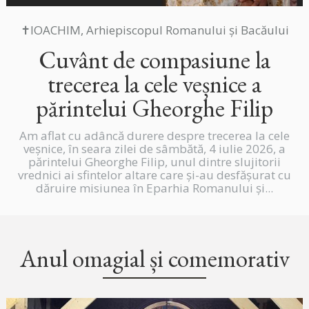
✝IOACHIM, Arhiepiscopul Romanului și Bacăului
Cuvânt de compasiune la
trecerea la cele veșnice a
părintelui Gheorghe Filip
Am aflat cu adâncă durere despre trecerea la cele
veșnice, în seara zilei de sâmbătă, 4 iulie 2026, a
părintelui Gheorghe Filip, unul dintre slujitorii
vrednici ai sfintelor altare care și-au desfășurat cu
dăruire misiunea în Eparhia Romanului și...
Anul omagial și comemorativ