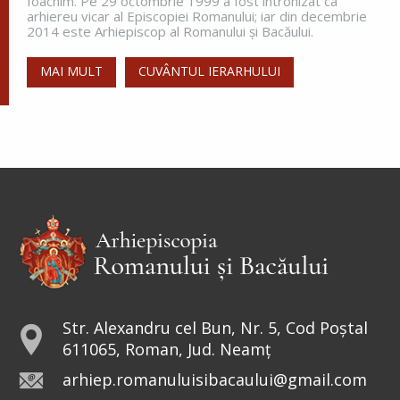
Ioachim. Pe 29 octombrie 1999 a fost întronizat ca
arhiereu vicar al Episcopiei Romanului; iar din decembrie
2014 este Arhiepiscop al Romanului și Bacăului.
MAI MULT
CUVÂNTUL IERARHULUI
Str. Alexandru cel Bun, Nr. 5, Cod Poștal
611065, Roman, Jud. Neamț
arhiep.romanuluisibacaului@gmail.com