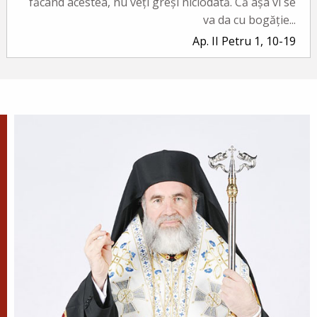
făcând acestea, nu veți greși niciodată. Că așa vi se
va da cu bogăție...
Ap. II Petru 1, 10-19
Evanghelia zilei
În vremea aceea a luat Iisus cu Sine pe Petru și pe
Iacov și pe Ioan, fratele lui, și i-a dus într-un munte
înalt, de o parte. Și S-a schimbat la față înaintea lor...
Ev. Matei 17, 1-9
doxologia.ro
Preia articolele Doxologia în site-ul tău!