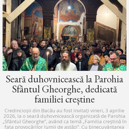
Seară duhovnicească la Parohia
Sfântul Gheorghe, dedicată
familiei creștine
Credincioșii din Bacău au fost invitați vineri, 3 aprilie
2026, la o seară duhovnicească organizată de Parohia
„Sfântul Gheorghe”, având ca temă „Familia creștină în
fața provocărilor lumii de astăzi”. Cu binecuvântarea