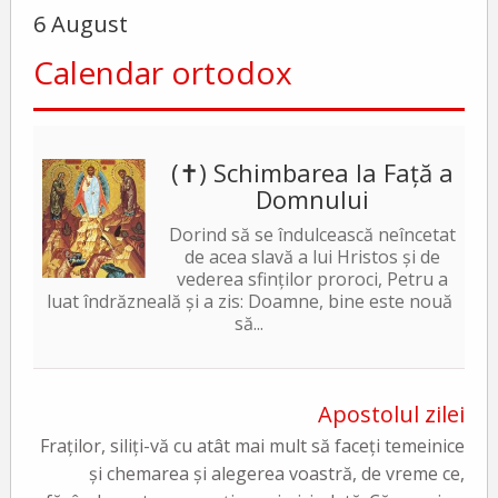
6 August
Calendar ortodox
(✝) Schimbarea la Față a
Domnului
Dorind să se îndulcească neîncetat
de acea slavă a lui Hristos și de
vederea sfinților proroci, Petru a
luat îndrăzneală și a zis: Doamne, bine este nouă
să...
Apostolul zilei
Fraților, siliți-vă cu atât mai mult să faceți temeinice
și chemarea și alegerea voastră, de vreme ce,