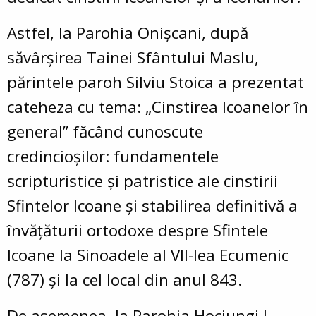
Astfel, la Parohia Onișcani, după
săvârșirea Tainei Sfântului Maslu,
părintele paroh Silviu Stoica a prezentat
cateheza cu tema: „Cinstirea Icoanelor în
general” făcând cunoscute
credincioșilor: fundamentele
scripturistice și patristice ale cinstirii
Sfintelor Icoane și stabilirea definitivă a
învățăturii ortodoxe despre Sfintele
Icoane la Sinoadele al VII-lea Ecumenic
(787) și la cel local din anul 843.
De asemenea, la Parohia Hociungi I,