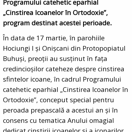
Programului catehetic eparhial
„Cinstirea Icoanelor în Ortodoxie”,
program destinat acestei perioade.
În data de 17 martie, în parohiile
Hociungi I și Onișcani din Protopopiatul
Buhuși, preoții au susținut în fața
credincioșilor cateheze despre cinstirea
sfintelor icoane, în cadrul
Programului
catehetic eparhial „Cinstirea Icoanelor în
Ortodoxie”, conceput special pentru
peroada prepascală a acestui an și în
consens cu tematica Anului omagial
dedicat cinstirii icoanelor și a iconarilor.