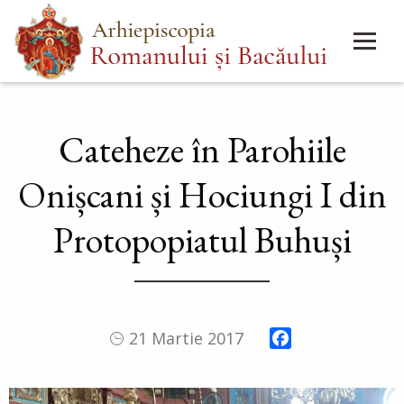
Mergi
Main
la
menu
conţinutul
principal
Cateheze în Parohiile
Onișcani și Hociungi I din
Protopopiatul Buhuși
Facebook
21 Martie 2017