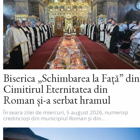
Biserica „Schimbarea la Față” din
Cimitirul Eternitatea din
Roman și-a serbat hramul
În seara zilei de miercuri, 5 august 2026, numeroși
credincioși din municipiul Roman și din...