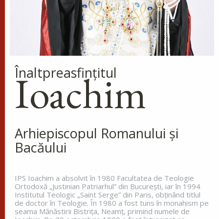
Înaltpreasfinţitul
Ioachim
Arhiepiscopul Romanului și
Bacăului
IPS Ioachim a absolvit în 1980 Facultatea de Teologie
Ortodoxă „Justinian Patriarhul” din Bucureşti, iar în 1994
Institutul Teologic „Saint Serge” din Paris, obţinând titlul
de doctor în Teologie. În 1980 a fost tuns în monahism pe
seama Mănăstirii Bistriţa, Neamţ, primind numele de