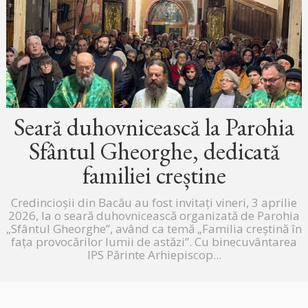
Seară duhovnicească la Parohia
Sfântul Gheorghe, dedicată
familiei creștine
Credincioșii din Bacău au fost invitați vineri, 3 aprilie
2026, la o seară duhovnicească organizată de Parohia
„Sfântul Gheorghe”, având ca temă „Familia creștină în
fața provocărilor lumii de astăzi”. Cu binecuvântarea
IPS Părinte Arhiepiscop...