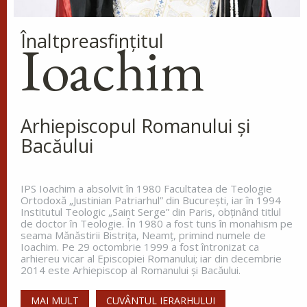
Sfântul Cuvios Mucenic
Înaltpreasfinţitul
Dometie Persul
Ioachim
Cuviosul Dometie intrând într-o
peșteră, petrecea acolo săvârșind
multe minuni cu numele lui
Hristos, pentru că dădea tămăduiri celor ce
veneau la dânsul și îi aducea de...
Arhiepiscopul Romanului și
Bacăului
Sfântul Cuvios Nicanor
IPS Ioachim a absolvit în 1980 Facultatea de Teologie
Sfântul Cuvios Nicanor s-a născut
Ortodoxă „Justinian Patriarhul” din Bucureşti, iar în 1994
în anul 1491, în Tesalonic. Părinții
Institutul Teologic „Saint Serge” din Paris, obţinând titlul
săi, Ioan și Maria, doi credincioși
de doctor în Teologie. În 1980 a fost tuns în monahism pe
seama Mănăstirii Bistriţa, Neamţ, primind numele de
înstăriți, au întâmpinat mari
Ioachim. Pe 29 octombrie 1999 a fost întronizat ca
greutăți în a dobândi prunci....
arhiereu vicar al Episcopiei Romanului; iar din decembrie
2014 este Arhiepiscop al Romanului și Bacăului.
MAI MULT
CUVÂNTUL IERARHULUI