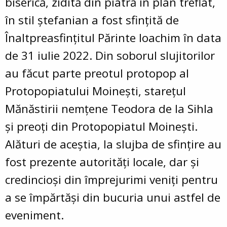
biserică, zidită din piatră în plan treflat,
în stil ștefanian a fost sfințită de
Înaltpreasfințitul Părinte Ioachim în data
de 31 iulie 2022. Din soborul slujitorilor
au făcut parte preotul protopop al
Protopopiatului Moinești, starețul
Mănăstirii nemțene Teodora de la Sihla
și preoți din Protopopiatul Moinești.
Alături de aceștia, la slujba de sfințire au
fost prezente autorități locale, dar și
credincioși din împrejurimi veniți pentru
a se împărtăși din bucuria unui astfel de
eveniment.