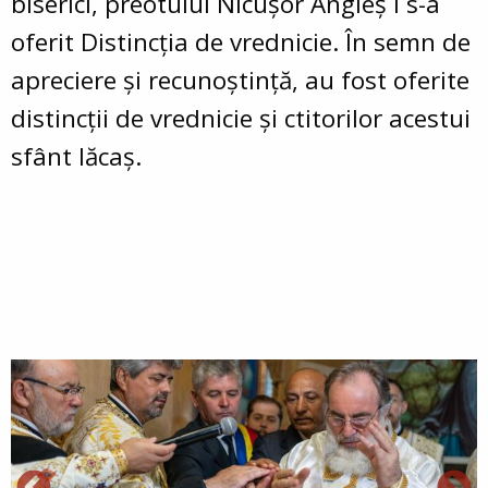
biserici, preotului Nicușor Angleș i s-a
oferit Distincția de vrednicie. În semn de
apreciere și recunoștință, au fost oferite
distincții de vrednicie și ctitorilor acestui
sfânt lăcaș.