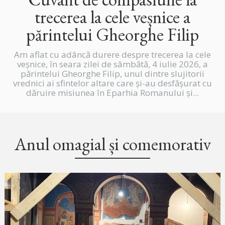
trecerea la cele veșnice a
părintelui Gheorghe Filip
Am aflat cu adâncă durere despre trecerea la cele
veșnice, în seara zilei de sâmbătă, 4 iulie 2026, a
părintelui Gheorghe Filip, unul dintre slujitorii
vrednici ai sfintelor altare care și-au desfășurat cu
dăruire misiunea în Eparhia Romanului și...
Anul omagial și comemorativ