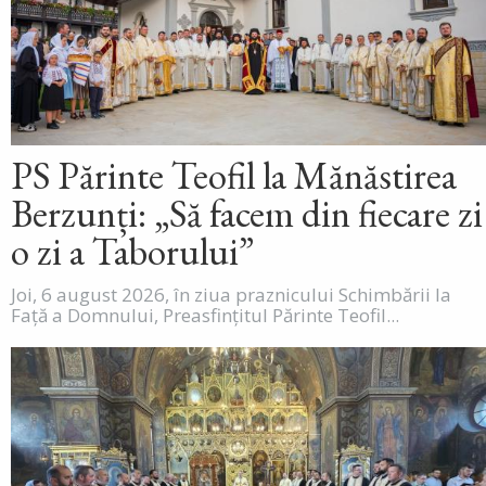
PS Părinte Teofil la Mănăstirea
Berzunți: „Să facem din fiecare zi
o zi a Taborului”
Joi, 6 august 2026, în ziua praznicului Schimbării la
Față a Domnului, Preasfințitul Părinte Teofil...