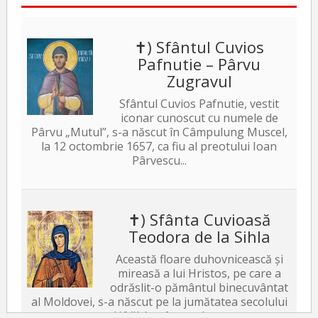
✝) Sfântul Cuvios
Pafnutie – Pârvu
Zugravul
Sfântul Cuvios Pafnutie, vestit
iconar cunoscut cu numele de
Pârvu „Mutul”, s-a născut în Câmpulung Muscel,
la 12 octombrie 1657, ca fiu al preotului Ioan
Pârvescu...
✝) Sfânta Cuvioasă
Teodora de la Sihla
Această floare duhovnicească și
mireasă a lui Hristos, pe care a
odrăslit-o pământul binecuvântat
al Moldovei, s-a născut pe la jumătatea secolului
al XVII-lea, în satul...