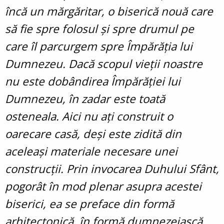
încă un mărgăritar, o biserică nouă care
să fie spre folosul și spre drumul pe
care îl parcurgem spre Împărăția lui
Dumnezeu. Dacă scopul vieții noastre
nu este dobândirea Împărăției lui
Dumnezeu, în zadar este toată
osteneala. Aici nu ați construit o
oarecare casă, deși este zidită din
aceleași materiale necesare unei
construcții. Prin invocarea Duhului Sfânt,
pogorât în mod plenar asupra acestei
biserici, ea se preface din formă
arhitectonică, în formă dumnezeiască,