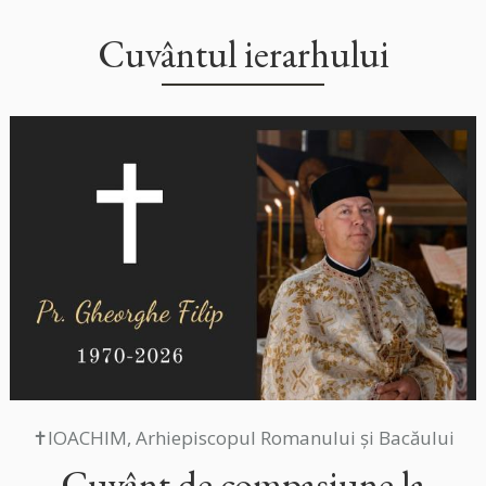
Cuvântul ierarhului
✝IOACHIM, Arhiepiscopul Romanului și Bacăului
Cuvânt de compasiune la