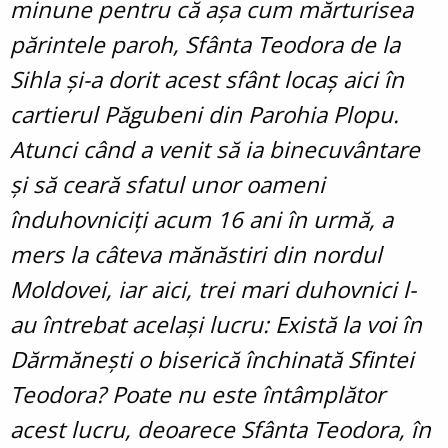
minune pentru că așa cum mărturisea
părintele paroh, Sfânta Teodora de la
Sihla și-a dorit acest sfânt locaș aici în
cartierul Păgubeni din Parohia Plopu.
Atunci când a venit să ia binecuvântare
și să ceară sfatul unor oameni
înduhovniciți acum 16 ani în urmă, a
mers la câteva mănăstiri din nordul
Moldovei, iar aici, trei mari duhovnici l-
au întrebat același lucru: Există la voi în
Dărmănești o biserică închinată Sfintei
Teodora? Poate nu este întâmplător
acest lucru, deoarece Sfânta Teodora, în