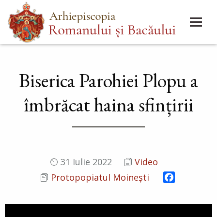
Mergi
Main
la
menu
conţinutul
principal
Biserica Parohiei Plopu a
îmbrăcat haina sfințirii
31 Iulie 2022
Video
Facebook
Protopopiatul Moinești