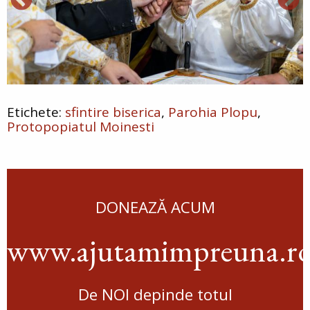
sfintire biserica
Parohia Plopu
Protopopiatul Moinesti
DONEAZĂ ACUM
www.ajutamimpreuna.r
De NOI depinde totul