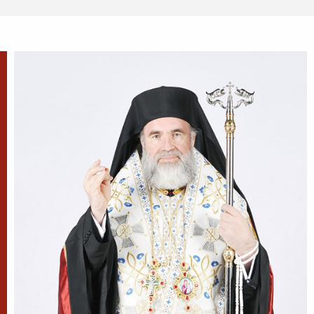
După-prăznuirea
Schimbării la Față a
Domnului
Schimbarea la Față a
Mântuitorului Iisus Hristos este
unul din Praznicele împărătești ale Bisericii
Ortodoxe, sărbătorită la 6 august.
Sfântul Antonie de la
Optina
Doamne, ajută-mi să văd păcatele
mele; Doamne, dă-mi răbdare,
mărinimie şi blândeţe!