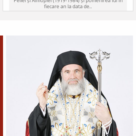
Pellei și Almopiei (1919-1984) și pomenirea lui în
fiecare an la data de...
Sfântul Ierarh Emilian
Mărturisitorul, Episcopul
Cizicului
Sfântul Ierarh Emilian,
mărturisitorul lui Hristos, a trăit
pe vremea împărăției lui Leon Armeanul,
luptătorul împotriva icoanelor, și fiind el episcop
al Cizicului, de...
Sfântul Ierarh Miron,
Episcopul Cretei
Pentru o viață îmbunătățită ca
aceasta a fost pus preot al sfintei
biserici a lui Dumnezeu și învăța