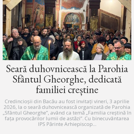
Seară duhovnicească la Parohia
Sfântul Gheorghe, dedicată
familiei creștine
Credincioșii din Bacău au fost invitați vineri, 3 aprilie
2026, la o seară duhovnicească organizată de Parohia
„Sfântul Gheorghe”, având ca temă „Familia creștină în
fața provocărilor lumii de astăzi”. Cu binecuvântarea
IPS Părinte Arhiepiscop...