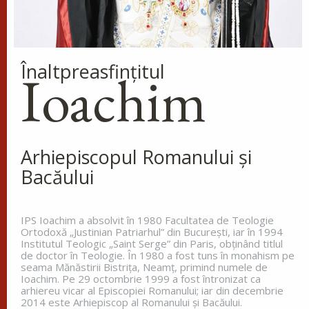
popoarele sfânta bună credință și le întărea spre
nevoințele cele...
Înaltpreasfinţitul
Ioachim
Cinstirea Sfintei Icoane a
Maicii Domnului de pe
Tolga (Tolgska)
La miezul nopții, când toată lumea
dormea, sfântul s-a trezit și a
Arhiepiscopul Romanului și
văzut o lumină care lumina întreg ținutul. Aceasta
Bacăului
lumină venea de la o coloană de foc de pe
celălalt...
IPS Ioachim a absolvit în 1980 Facultatea de Teologie
Ortodoxă „Justinian Patriarhul” din Bucureşti, iar în 1994
Institutul Teologic „Saint Serge” din Paris, obţinând titlul
Apostolul zilei
de doctor în Teologie. În 1980 a fost tuns în monahism pe
seama Mănăstirii Bistriţa, Neamţ, primind numele de
Fraților, vă îndemn, pentru Domnul nostru Iisus
Ioachim. Pe 29 octombrie 1999 a fost întronizat ca
Hristos și pentru iubirea Duhului Sfânt, ca
arhiereu vicar al Episcopiei Romanului; iar din decembrie
împreună cu mine, să luptați în rugăciuni către
2014 este Arhiepiscop al Romanului și Bacăului.