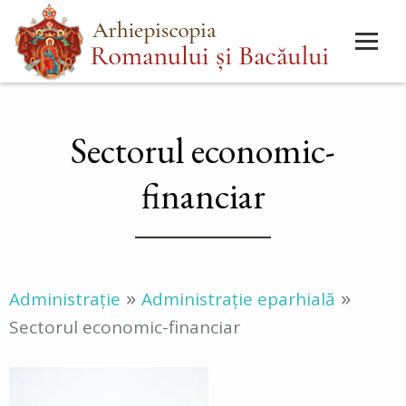
Mergi
Main
la
menu
conţinutul
principal
Sectorul economic-
financiar
»
»
Administrație
Administrație eparhială
Sectorul economic-financiar