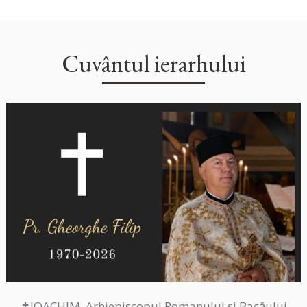
Cuvântul ierarhului
✝IOACHIM, Arhiepiscopul Romanului și Bacăului