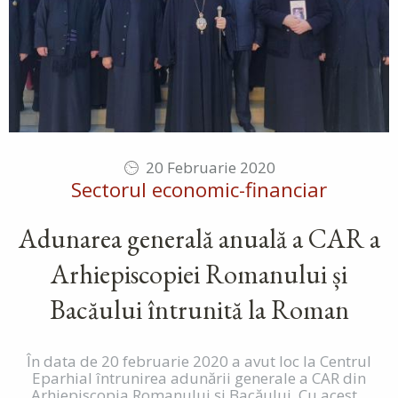
20 Februarie 2020
Sectorul economic-financiar
Adunarea generală anuală a CAR a
Arhiepiscopiei Romanului și
Bacăului întrunită la Roman
În data de 20 februarie 2020 a avut loc la Centrul
Eparhial întrunirea adunării generale a CAR din
Arhiepiscopia Romanului și Bacăului. Cu acest...