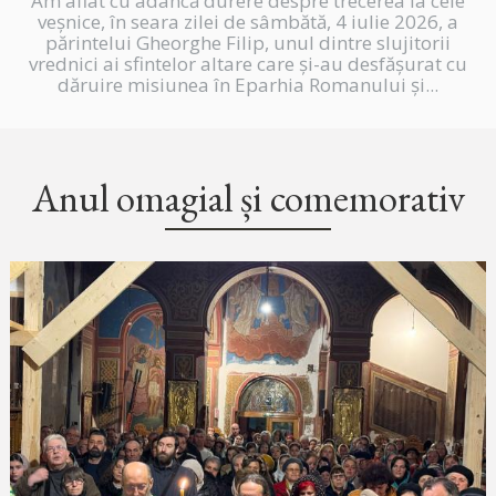
Am aflat cu adâncă durere despre trecerea la cele
veșnice, în seara zilei de sâmbătă, 4 iulie 2026, a
părintelui Gheorghe Filip, unul dintre slujitorii
vrednici ai sfintelor altare care și-au desfășurat cu
dăruire misiunea în Eparhia Romanului și...
Anul omagial și comemorativ