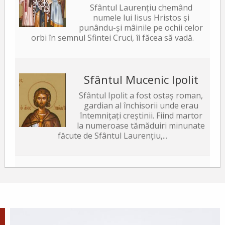
Sfântul Laurențiu chemând
numele lui Iisus Hristos și
punându-și mâinile pe ochii celor
orbi în semnul Sfintei Cruci, îi făcea să vadă.
Sfântul Mucenic Ipolit
Sfântul Ipolit a fost ostaș roman,
gardian al închisorii unde erau
întemnițați creștinii. Fiind martor
la numeroase tămăduiri minunate
făcute de Sfântul Laurențiu,...
Sfântul Sfințit Mucenic
Xist, Episcopul Romei
Sfântul Sfințit Mucenic Sixt era din
Atena, de neam grecesc, și a fost