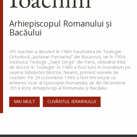
doxologia.ro
Preia articolele Doxologia în site-ul tău!
Arhiepiscopul Romanului și
Bacăului
IPS Ioachim a absolvit în 1980 Facultatea de Teologie
Ortodoxă „Justinian Patriarhul” din Bucureşti, iar în 1994
Institutul Teologic „Saint Serge” din Paris, obţinând titlul
de doctor în Teologie. În 1980 a fost tuns în monahism pe
seama Mănăstirii Bistriţa, Neamţ, primind numele de
Ioachim. Pe 29 octombrie 1999 a fost întronizat ca
arhiereu vicar al Episcopiei Romanului; iar din decembrie
2014 este Arhiepiscop al Romanului și Bacăului.
MAI MULT
CUVÂNTUL IERARHULUI