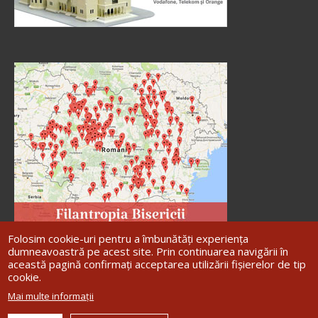
Folosim cookie-uri pentru a îmbunătăți experiența
dumneavoastră pe acest site. Prin continuarea navigării în
această pagină confirmați acceptarea utilizării fișierelor de tip
cookie.
Site dezvoltat de
DOXOLOGIA MEDIA
,
Mai multe informații
Arhiepiscopia Iașilor | ©
Arhiepiscopia
Romanului și Bacăului