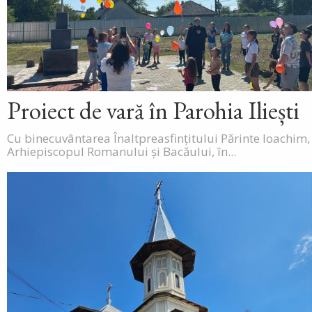
Proiect de vară în Parohia Iliești
Cu binecuvântarea Înaltpreasfințitului Părinte Ioachim,
Arhiepiscopul Romanului și Bacăului, în...