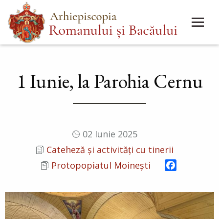
Mergi
Main
la
menu
conţinutul
principal
1 Iunie, la Parohia Cernu
02 Iunie 2025
Cateheză și activități cu tinerii
Facebook
Protopopiatul Moinești