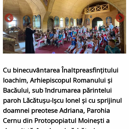
Cu binecuvântarea Înaltpreasfințitului
Ioachim, Arhiepiscopul Romanului și
Bacăului, sub îndrumarea părintelui
paroh Lăcătușu-Ișcu Ionel și cu sprijinul
doamnei preotese Adriana, Parohia
Cernu din Protopopiatul Moinești a