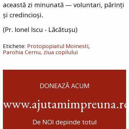
această zi minunată — voluntari, părinți
și credincioși.
(Pr. Ionel Iscu - Lăcătușu)
Protopopiatul Moinesti
Parohia Cernu
ziua copilului
DONEAZĂ ACUM
www.ajutamimpreuna.r
De NOI depinde totul