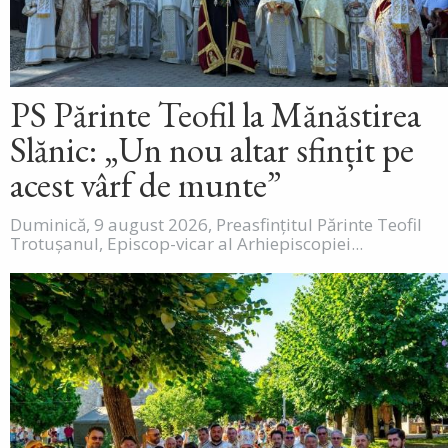
PS Părinte Teofil la Mănăstirea
Slănic: „Un nou altar sfințit pe
acest vârf de munte”
Duminică, 9 august 2026, Preasfințitul Părinte Teofil
Trotușanul, Episcop-vicar al Arhiepiscopiei...