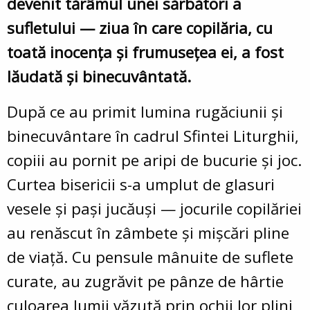
devenit tărâmul unei sărbători a
sufletului — ziua în care copilăria, cu
toată inocența și frumusețea ei, a fost
lăudată și binecuvântată.
După ce au primit lumina rugăciunii și
binecuvântare în cadrul Sfintei Liturghii,
copiii au pornit pe aripi de bucurie și joc.
Curtea bisericii s-a umplut de glasuri
vesele și pași jucăuși — jocurile copilăriei
au renăscut în zâmbete și mișcări pline
de viață. Cu pensule mânuite de suflete
curate, au zugrăvit pe pânze de hârtie
culoarea lumii văzută prin ochii lor plini