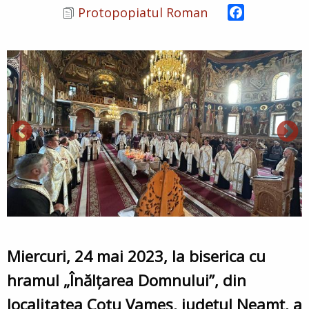
Facebook
Protopopiatul Roman
Miercuri
, 24 mai 2023
, la biserica cu
hramul „Înălțarea Domnului”, din
localitatea Cotu Vameș
, județul Neamț,
a