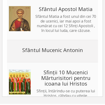
Sfântul Apostol Matia
Sfântul Matia a fost unul din cei 70
de ucenici, iar mai apoi a fost
numărat cu cei 12 Sfinți Apostoli ,
în locul lui Iuda, care căzuse.
Sfântul Mucenic Antonin
Sfinții 10 Mucenici
Mărturisitori pentru
icoana lui Hristos
Sfinții, întărindu-se cu puterea lui
Hristos, răbdau cu vitejie,
neslăbind cu trupurile. Iar tiranul, văzând acest
lucru, a poruncit să le ardă fețele cu fiare arse,...