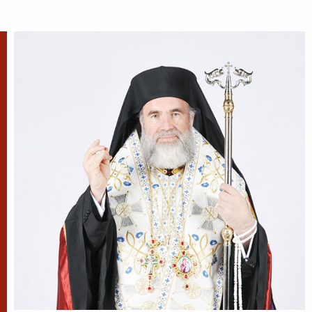
✝) Duminica a 10-a după
Rusalii (Vindecarea
lunaticului)
În vremea aceea s-a apropiat de
Iisus un om, îngenunchind
înaintea Lui și zicându-I: Doamne, miluiește pe
fiul meu, că este lunatic și pătimește rău,
căci adesea...
Apostolul zilei
Fraților, mi se pare că Dumnezeu, pe noi, apostolii,
ne-a arătat ca pe cei din urmă oameni, ca pe niște
osândiți la moarte, fiindcă ne-am făcut priveliște
lumii și îngerilor și...