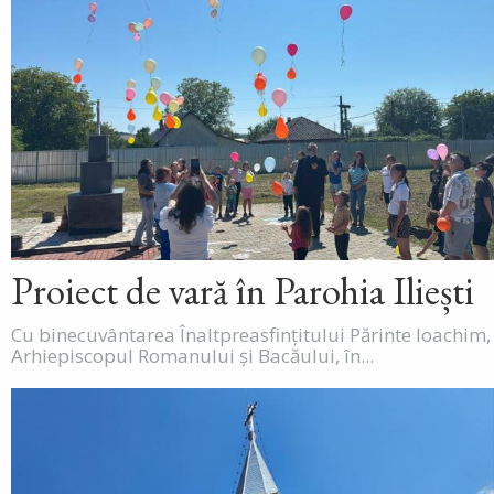
Proiect de vară în Parohia Iliești
Cu binecuvântarea Înaltpreasfințitului Părinte Ioachim,
Arhiepiscopul Romanului și Bacăului, în...