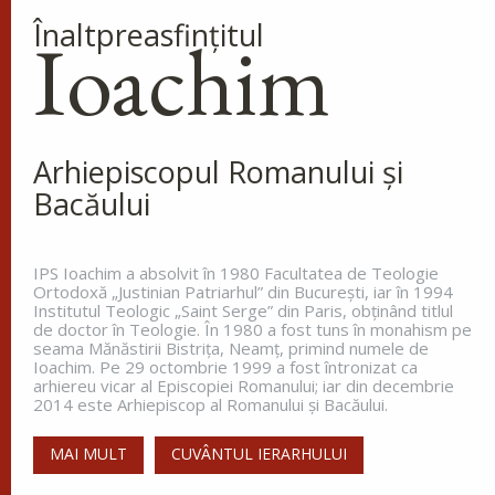
Ap. I Corinteni 4, 9-16
Înaltpreasfinţitul
Ioachim
Evanghelia zilei
În vremea aceea s-a apropiat de Iisus un om,
îngenunchind înaintea Lui și zicându-I: Doamne,
miluiește pe fiul meu, că este lunatic și pătimește
Arhiepiscopul Romanului și
rău, căci adesea cade în...
Bacăului
Ev. Matei 17, 14-23
doxologia.ro
IPS Ioachim a absolvit în 1980 Facultatea de Teologie
Ortodoxă „Justinian Patriarhul” din Bucureşti, iar în 1994
Preia articolele Doxologia în site-ul tău!
Institutul Teologic „Saint Serge” din Paris, obţinând titlul
de doctor în Teologie. În 1980 a fost tuns în monahism pe
seama Mănăstirii Bistriţa, Neamţ, primind numele de
Ioachim. Pe 29 octombrie 1999 a fost întronizat ca
arhiereu vicar al Episcopiei Romanului; iar din decembrie
2014 este Arhiepiscop al Romanului și Bacăului.
MAI MULT
CUVÂNTUL IERARHULUI