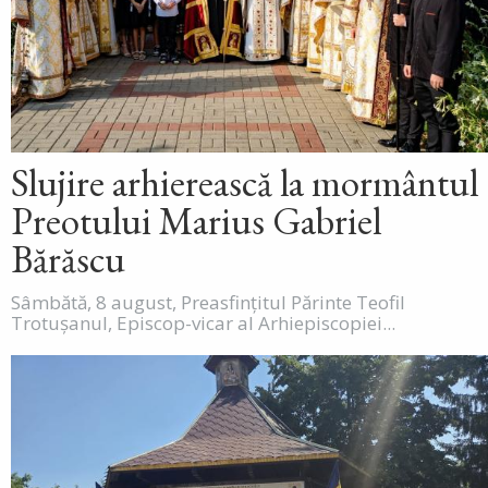
Slujire arhierească la mormântul
Preotului Marius Gabriel
Bărăscu
Sâmbătă, 8 august, Preasfințitul Părinte Teofil
Trotușanul, Episcop-vicar al Arhiepiscopiei...