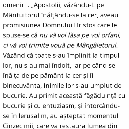
omeniri
.
„
Apostolii, văzându-L pe
Mântuitorul înălțându-se la cer, aveau
promisiunea Domnului Hristos care le
spuse-se că
nu vă voi lăsa pe voi orfani,
ci vă voi trimite vouă pe Mângâietorul.
Văzând că toate s-au împlinit la timpul
lor, nu s-au mai îndoit, iar pe când se
înălța de pe pământ la cer și îi
binecuvânta, inimile lor s-au umplut de
bucurie. Au primit această făgăduință cu
bucurie și cu entuziasm, și întorcându-
se în Ierusalim, au așteptat momentul
Cinzecimii, care va restaura lumea din