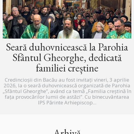
Seară duhovnicească la Parohia
Sfântul Gheorghe, dedicată
familiei creștine
Credincioșii din Bacău au fost invitați vineri, 3 aprilie
2026, la o seară duhovnicească organizată de Parohia
„Sfântul Gheorghe”, având ca temă „Familia creștină în
fața provocărilor lumii de astăzi”. Cu binecuvântarea
IPS Părinte Arhiepiscop...
Arhivă