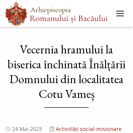
Mergi
Main
la
menu
conţinutul
principal
Vecernia hramului la
biserica închinată Înălțării
Domnului din localitatea
Cotu Vameș
24 Mai 2023
Activități social-misionare