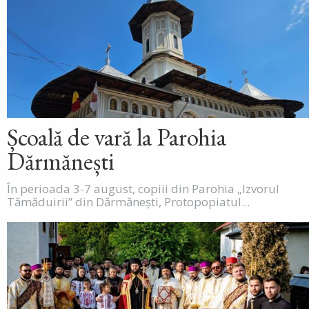
Școală de vară la Parohia
Dărmănești
În perioada 3-7 august, copiii din Parohia „Izvorul
Tămăduirii” din Dărmănești, Protopopiatul...