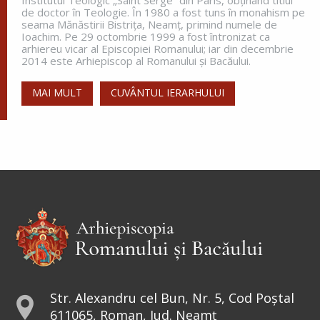
Institutul Teologic „Saint Serge” din Paris, obţinând titlul
Apostolul zilei
de doctor în Teologie. În 1980 a fost tuns în monahism pe
seama Mănăstirii Bistriţa, Neamţ, primind numele de
Fraților, vă îndemn, pentru Domnul nostru Iisus
Ioachim. Pe 29 octombrie 1999 a fost întronizat ca
Hristos și pentru iubirea Duhului Sfânt, ca
arhiereu vicar al Episcopiei Romanului; iar din decembrie
împreună cu mine, să luptați în rugăciuni către
2014 este Arhiepiscop al Romanului și Bacăului.
Dumnezeu pentru mine, ca să scap de...
MAI MULT
CUVÂNTUL IERARHULUI
Ap. Romani 15, 30-33
Evanghelia zilei
În vremea aceea s-au apropiat de Petru cei ce
strâng darea (
pentru templu
) și i-au zis: Învățătorul
vostru nu plătește darea? Ba da! – a zis el. Dar
intrând...
Ev. Matei 17, 24-27; 18, 1-4
doxologia.ro
Preia articolele Doxologia în site-ul tău!
Str. Alexandru cel Bun, Nr. 5, Cod Poștal
611065, Roman, Jud. Neamț