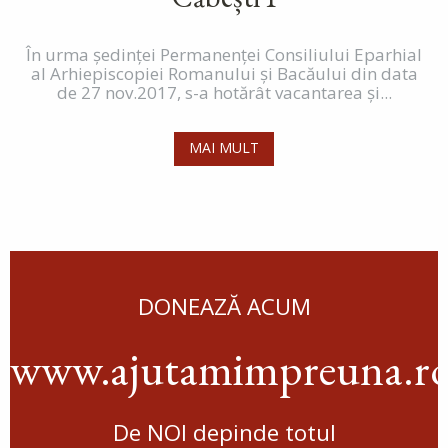
În urma ședinței Permanenței Consiliului Eparhial
al Arhiepiscopiei Romanului și Bacăului din data
de 27 nov.2017, s-a hotărât vacantarea și...
MAI MULT
DONEAZĂ ACUM
www.ajutamimpreuna.r
De NOI depinde totul