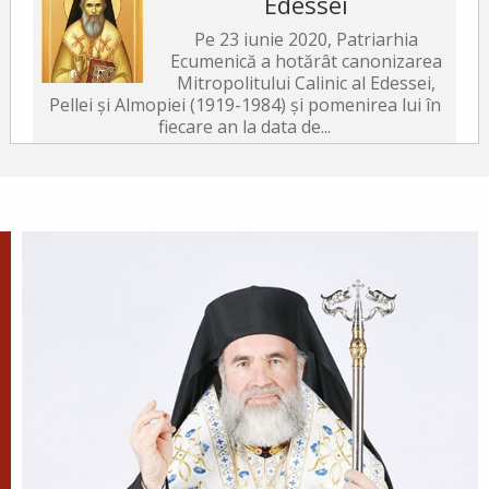
Edessei
Pe 23 iunie 2020, Patriarhia
Ecumenică a hotărât canonizarea
Mitropolitului Calinic al Edessei,
Pellei și Almopiei (1919-1984) și pomenirea lui în
fiecare an la data de...
Sfântul Ierarh Emilian
Mărturisitorul, Episcopul
Cizicului
Sfântul Ierarh Emilian,
mărturisitorul lui Hristos, a trăit
pe vremea împărăției lui Leon Armeanul,
luptătorul împotriva icoanelor, și fiind el episcop
al Cizicului, de...
Sfântul Ierarh Miron,