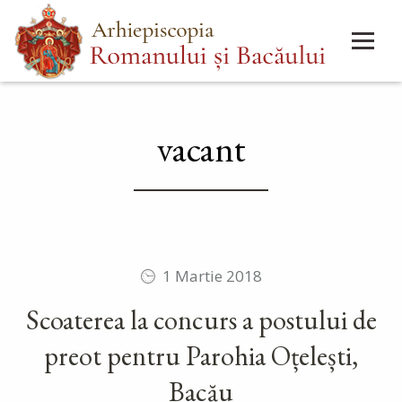
Mergi
Main
la
menu
conţinutul
principal
vacant
1 Martie 2018
Scoaterea la concurs a postului de
preot pentru Parohia Oțelești,
Bacău