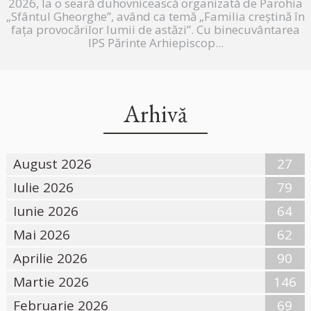
2026, la o seară duhovnicească organizată de Parohia
„Sfântul Gheorghe”, având ca temă „Familia creștină în
fața provocărilor lumii de astăzi”. Cu binecuvântarea
IPS Părinte Arhiepiscop...
Arhivă
August 2026
27
Iulie 2026
79
Iunie 2026
64
Mai 2026
62
Aprilie 2026
90
Martie 2026
146
Februarie 2026
69