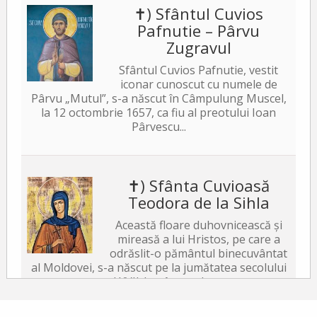
✝) Sfântul Cuvios
Pafnutie – Pârvu
Zugravul
Sfântul Cuvios Pafnutie, vestit
iconar cunoscut cu numele de
Pârvu „Mutul”, s-a născut în Câmpulung Muscel,
la 12 octombrie 1657, ca fiu al preotului Ioan
Pârvescu...
✝) Sfânta Cuvioasă
Teodora de la Sihla
Această floare duhovnicească și
mireasă a lui Hristos, pe care a
odrăslit-o pământul binecuvântat
al Moldovei, s-a născut pe la jumătatea secolului
al XVII-lea, în satul...