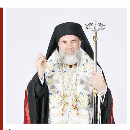
După-prăznuirea
Schimbării la Față a
Domnului
Schimbarea la Față a
Mântuitorului Iisus Hristos este
unul din Praznicele împărătești ale Bisericii
Ortodoxe, sărbătorită la 6 august.
Sfântul Antonie de la
Optina
Doamne, ajută-mi să văd păcatele
mele; Doamne, dă-mi răbdare,
mărinimie şi blândeţe!
Sfântul Cuvios Mucenic