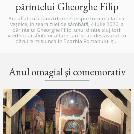
părintelui Gheorghe Filip
Am aflat cu adâncă durere despre trecerea la cele
veșnice, în seara zilei de sâmbătă, 4 iulie 2026, a
părintelui Gheorghe Filip, unul dintre slujitorii
vrednici ai sfintelor altare care și-au desfășurat cu
dăruire misiunea în Eparhia Romanului și...
Anul omagial și comemorativ