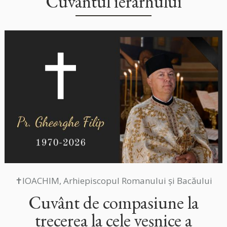
Cuvântul ierarhului
✝IOACHIM, Arhiepiscopul Romanului și Bacăului
Cuvânt de compasiune la
trecerea la cele veșnice a