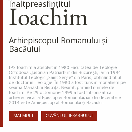
Înaltpreasfinţitul
Dometie Persul
Ioachim
Cuviosul Dometie intrând într-o
peșteră, petrecea acolo săvârșind
multe minuni cu numele lui
Hristos, pentru că dădea tămăduiri celor ce
veneau la dânsul și îi aducea de...
Arhiepiscopul Romanului și
Bacăului
Sfântul Cuvios Nicanor
IPS Ioachim a absolvit în 1980 Facultatea de Teologie
Sfântul Cuvios Nicanor s-a născut
Ortodoxă „Justinian Patriarhul” din Bucureşti, iar în 1994
în anul 1491, în Tesalonic. Părinții
Institutul Teologic „Saint Serge” din Paris, obţinând titlul
săi, Ioan și Maria, doi credincioși
de doctor în Teologie. În 1980 a fost tuns în monahism pe
seama Mănăstirii Bistriţa, Neamţ, primind numele de
înstăriți, au întâmpinat mari
Ioachim. Pe 29 octombrie 1999 a fost întronizat ca
greutăți în a dobândi prunci....
arhiereu vicar al Episcopiei Romanului; iar din decembrie
2014 este Arhiepiscop al Romanului și Bacăului.
MAI MULT
CUVÂNTUL IERARHULUI
Sfânta Irina,
Împărăteasa