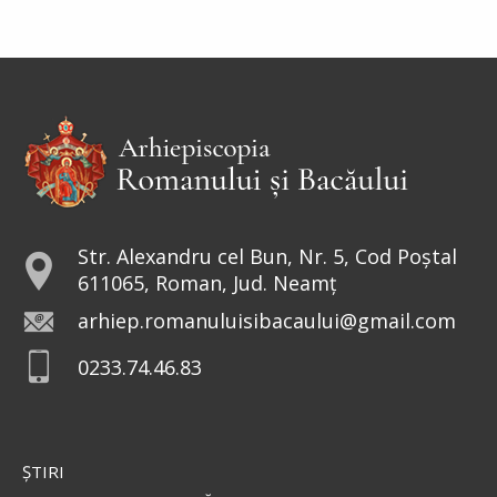
Sfânta Irina rămâne model de
curaj și tărie. Într-o lume condusă
de bărbați, sfânta a avut curajul să
repună în Biserici icoanele. De aceea, peste
veacuri, a rămas drept...
Sfântul Sfinţit Mucenic Narcis,
Patriarhul Ierusalimului
Str. Alexandru cel Bun, Nr. 5, Cod Poștal
611065, Roman, Jud. Neamț
Cinstirea Sfintei Icoane a
arhiep.romanuluisibacaului@gmail.com
Maicii Domnului de la
0233.74.46.83
Valaam
Icoana o înfățișează pe Fecioara
Maria în mărime naturală, cu
privirea coborâtă, stând în picioare pe un nor,
ŞTIRI
îmbrăcată într-o mantie roșie strălucitoare și un