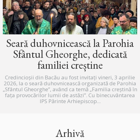
Seară duhovnicească la Parohia
Sfântul Gheorghe, dedicată
familiei creștine
Credincioșii din Bacău au fost invitați vineri, 3 aprilie
2026, la o seară duhovnicească organizată de Parohia
„Sfântul Gheorghe”, având ca temă „Familia creștină în
fața provocărilor lumii de astăzi”. Cu binecuvântarea
IPS Părinte Arhiepiscop...
Arhivă