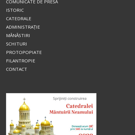
stihar...
COMUNICATE DE PRESĂ
ISTORIC
CATEDRALE
Apostolul zilei
ADMINISTRAŢIE
Fraților, lauda noastră aceasta este: mărturia
MĂNĂSTIRI
conștiinței noastre că am umblat în lume, și mai
SCHITURI
ales la voi, în sfințenie și în curăție dumnezeiască,
PROTOPOPIATE
nu în înțelepciune...
FILANTROPIE
Ap. II Corinteni 1, 12-20
CONTACT
Evanghelia zilei
În vremea aceea s-au apropiat de Iisus saducheii,
cei ce zic că nu este înviere, și L-au întrebat, zicând:
Învățătorule, Moise a zis: «Dacă cineva moare
neavând copii, fratele...
Ev. Matei 22, 23-33