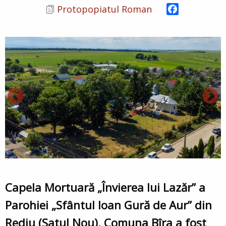
Facebook
Protopopiatul Roman
Capela Mortuară „Învierea lui Lazăr” a
Parohiei „Sfântul Ioan Gură de Aur” din
Rediu (Satul Nou), Comuna Bîra a fost