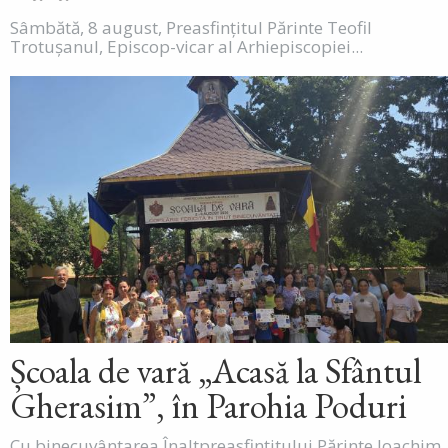
Sâmbătă, 8 august, Preasfințitul Părinte Teofil
Trotușanul, Episcop-vicar al Arhiepiscopiei...
Școala de vară „Acasă la Sfântul
Gherasim”, în Parohia Poduri
Cu binecuvântarea Înaltpreasfințitului Părinte Ioachim,