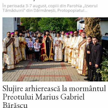
În perioada 3-7 august, copiii din Parohia „Izvorul
Tămăduirii” din Dărmănești, Protopopiatul...
Slujire arhierească la mormântul
Preotului Marius Gabriel
Bărăscu