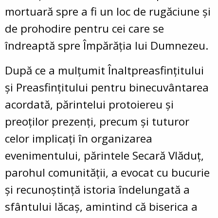
mortuară spre a fi un loc de rugăciune și
de prohodire pentru cei care se
îndreaptă spre Împărăția lui Dumnezeu.
După ce a mulțumit Înaltpreasfințitului
și Preasfințitului pentru binecuvântarea
acordată, părintelui protoiereu și
preoților prezenți, precum și tuturor
celor implicați în organizarea
evenimentului, părintele Secară Vlăduț,
parohul comunității, a evocat cu bucurie
și recunoștință istoria îndelungată a
sfântului lăcaș, amintind că biserica a