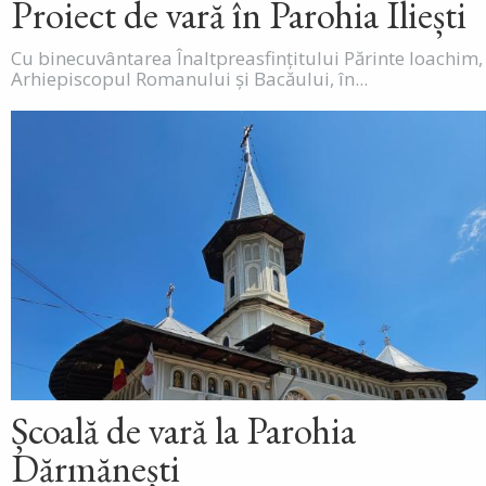
Proiect de vară în Parohia Iliești
Cu binecuvântarea Înaltpreasfințitului Părinte Ioachim,
Arhiepiscopul Romanului și Bacăului, în...
Școală de vară la Parohia
Dărmănești