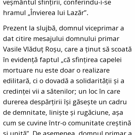
veșmântul sfințirii, conferindu-i-se
hramul „Învierea lui Lazăr”.
Prezent la slujbă, domnul viceprimar a
dat citire mesajului domnului primar
Vasile Vlăduț Roșu, care a ținut să scoată
în evidență faptul „că sfințirea capelei
mortuare nu este doar o realizare
edilitară, ci o dovadă a solidarității și a
credinței vii a sătenilor; un loc în care
durerea despărțirii își găsește un cadru
de demnitate, liniște și rugăciune, așa
cum se cuvine într-o comunitate creștină
și unită”. De asemenea, domnul primar a