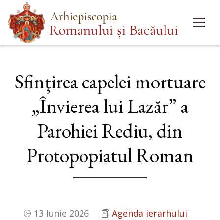
Mergi
Main
la
menu
conţinutul
principal
Sfințirea capelei mortuare
„Învierea lui Lazăr” a
Parohiei Rediu, din
Protopopiatul Roman
13 Iunie 2026
Agenda ierarhului