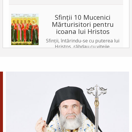
Sfinții 10 Mucenici
Mărturisitori pentru
icoana lui Hristos
Sfinții, întărindu-se cu puterea lui
Hristos, răbdau cu vitejie,
neslăbind cu trupurile. Iar tiranul, văzând acest
lucru, a poruncit să le ardă fețele cu fiare arse,...
✝) Duminica a 10-a după
Rusalii (Vindecarea
lunaticului)
În vremea aceea s-a apropiat de
Iisus un om, îngenunchind
înaintea Lui și zicându-I: Doamne, miluiește pe
fiul meu, că este lunatic și pătimește rău,
căci adesea...