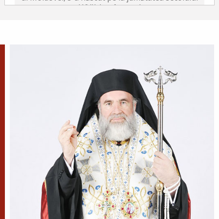
al XVII-lea, în satul...
După-prăznuirea
Schimbării la Față a
Domnului
Schimbarea la Față a
Mântuitorului Iisus Hristos este
unul din Praznicele împărătești ale Bisericii
Ortodoxe, sărbătorită la 6 august.
Sfântul Antonie de la
Optina
Doamne, ajută-mi să văd păcatele
mele; Doamne, dă-mi răbdare,
mărinimie şi blândeţe!