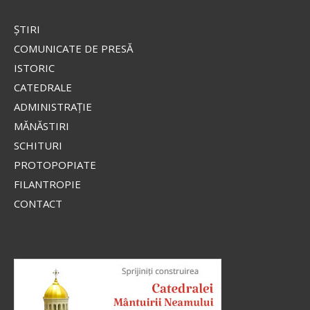
Maria în mărime naturală, cu
privirea coborâtă, stând în picioare pe un nor,
ŞTIRI
îmbrăcată într-o mantie roșie strălucitoare și un
stihar...
COMUNICATE DE PRESĂ
ISTORIC
CATEDRALE
Apostolul zilei
ADMINISTRAŢIE
Fraților, lauda noastră aceasta este: mărturia
MĂNĂSTIRI
conștiinței noastre că am umblat în lume, și mai
SCHITURI
ales la voi, în sfințenie și în curăție dumnezeiască,
PROTOPOPIATE
nu în înțelepciune...
FILANTROPIE
Ap. II Corinteni 1, 12-20
CONTACT
Evanghelia zilei
În vremea aceea s-au apropiat de Iisus saducheii,
cei ce zic că nu este înviere, și L-au întrebat, zicând:
Învățătorule, Moise a zis: «Dacă cineva moare
neavând copii, fratele...