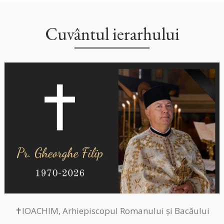
Cuvântul ierarhului
✝IOACHIM, Arhiepiscopul Romanului și Bacăului