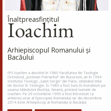
Sfântul Cuvios Mucenic
Înaltpreasfinţitul
Dometie Persul
Ioachim
Cuviosul Dometie intrând într-o
peșteră, petrecea acolo săvârșind
multe minuni cu numele lui
Hristos, pentru că dădea tămăduiri celor ce
veneau la dânsul și îi aducea de...
Arhiepiscopul Romanului și
Bacăului
Sfântul Cuvios Nicanor
IPS Ioachim a absolvit în 1980 Facultatea de Teologie
Sfântul Cuvios Nicanor s-a născut
Ortodoxă „Justinian Patriarhul” din Bucureşti, iar în 1994
în anul 1491, în Tesalonic. Părinții
Institutul Teologic „Saint Serge” din Paris, obţinând titlul
săi, Ioan și Maria, doi credincioși
de doctor în Teologie. În 1980 a fost tuns în monahism pe
seama Mănăstirii Bistriţa, Neamţ, primind numele de
înstăriți, au întâmpinat mari
Ioachim. Pe 29 octombrie 1999 a fost întronizat ca
greutăți în a dobândi prunci....
arhiereu vicar al Episcopiei Romanului; iar din decembrie
2014 este Arhiepiscop al Romanului și Bacăului.