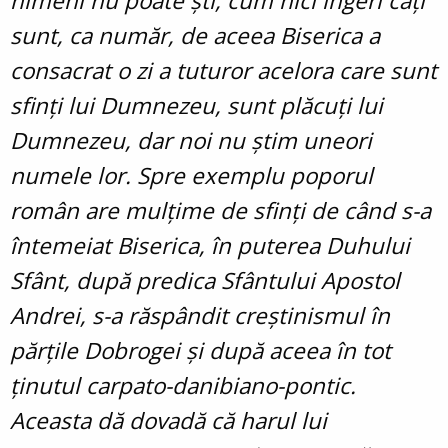
nimeni nu poate ști, cum nici îngeri câți
sunt, ca număr, de aceea Biserica a
consacrat o zi a tuturor acelora care sunt
sfinți lui Dumnezeu, sunt plăcuți lui
Dumnezeu, dar noi nu știm uneori
numele lor. Spre exemplu poporul
român are mulțime de sfinți de când s-a
întemeiat Biserica, în puterea Duhului
Sfânt, după predica Sfântului Apostol
Andrei, s-a răspândit creștinismul în
părțile Dobrogei și după aceea în tot
ținutul carpato-danibiano-pontic.
Aceasta dă dovadă că harul lui