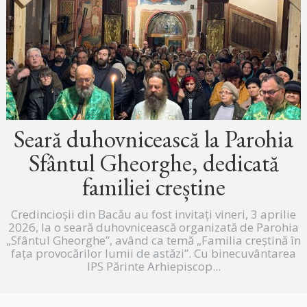
Seară duhovnicească la Parohia
Sfântul Gheorghe, dedicată
familiei creștine
Credincioșii din Bacău au fost invitați vineri, 3 aprilie
2026, la o seară duhovnicească organizată de Parohia
„Sfântul Gheorghe”, având ca temă „Familia creștină în
fața provocărilor lumii de astăzi”. Cu binecuvântarea
IPS Părinte Arhiepiscop...