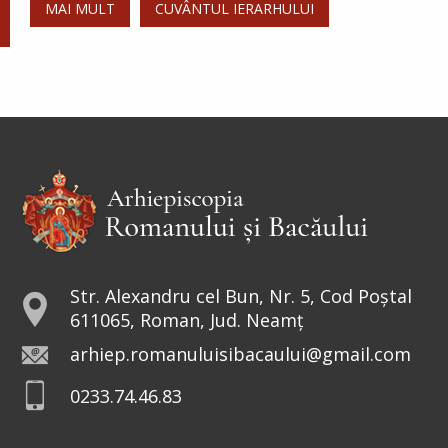
MAI MULT
CUVÂNTUL IERARHULUI
Sfânta Irina,
Împărăteasa
Sfânta Irina rămâne model de
curaj și tărie. Într-o lume condusă
de bărbați, sfânta a avut curajul să
repună în Biserici icoanele. De aceea, peste
veacuri, a rămas drept...
Sfântul Sfinţit Mucenic Narcis,
Patriarhul Ierusalimului
Str. Alexandru cel Bun, Nr. 5, Cod Poștal
611065, Roman, Jud. Neamț
Cinstirea Sfintei Icoane a
arhiep.romanuluisibacaului@gmail.com
Maicii Domnului de la
0233.74.46.83
Valaam
Icoana o înfățișează pe Fecioara