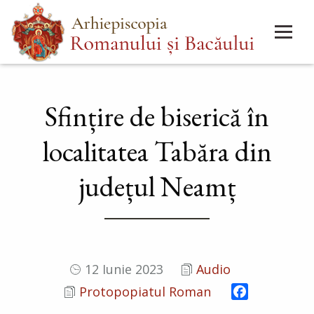
Mergi
Main
la
menu
conţinutul
principal
Sfințire de biserică în
localitatea Tabăra din
județul Neamț
12 Iunie 2023
Audio
Facebook
Protopopiatul Roman