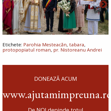
Parohia Mesteacăn
tabara
protopopiatul roman
pr. Nistoreanu Andrei
DONEAZĂ ACUM
www.ajutamimpreuna.r
De NOI depinde totul