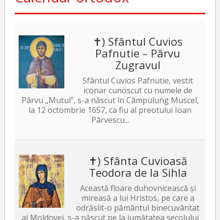
✝) Sfântul Cuvios
Pafnutie – Pârvu
Zugravul
Sfântul Cuvios Pafnutie, vestit
iconar cunoscut cu numele de
Pârvu „Mutul”, s-a născut în Câmpulung Muscel,
la 12 octombrie 1657, ca fiu al preotului Ioan
Pârvescu...
✝) Sfânta Cuvioasă
Teodora de la Sihla
Această floare duhovnicească și
mireasă a lui Hristos, pe care a
odrăslit-o pământul binecuvântat
al Moldovei, s-a născut pe la jumătatea secolului