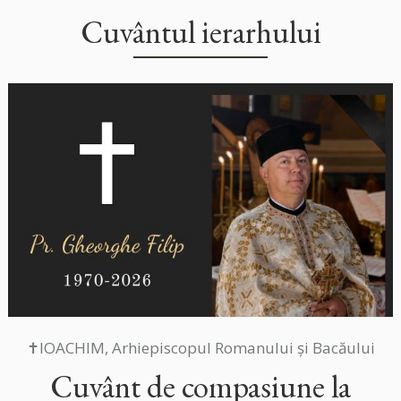
Cuvântul ierarhului
✝IOACHIM, Arhiepiscopul Romanului și Bacăului
Cuvânt de compasiune la