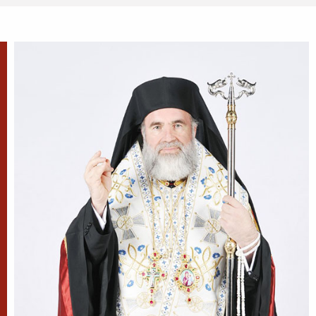
Sfântul Ierarh Emilian
Mărturisitorul, Episcopul
Cizicului
Sfântul Ierarh Emilian,
mărturisitorul lui Hristos, a trăit
pe vremea împărăției lui Leon Armeanul,
luptătorul împotriva icoanelor, și fiind el episcop
al Cizicului, de...
Sfântul Ierarh Miron,
Episcopul Cretei
Pentru o viață îmbunătățită ca
aceasta a fost pus preot al sfintei
biserici a lui Dumnezeu și învăța
popoarele sfânta bună credință și le întărea spre
nevoințele cele...