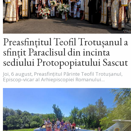
Preasfințitul Teofil Trotușanul a
sfințit Paraclisul din incinta
sediului Protopopiatului Sascut
Joi, 6 august, Preasfințitul Părinte Teofil Trotușanul,
Episcop-vicar al Arhiepiscopiei Romanului...