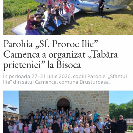
Parohia „Sf. Proroc Ilie”
Camenca a organizat „Tabăra
prieteniei” la Bisoca
În perioada 27–31 iulie 2026, copiii Parohiei „Sfântul
Ilie” din satul Camenca, comuna Brusturoasa...