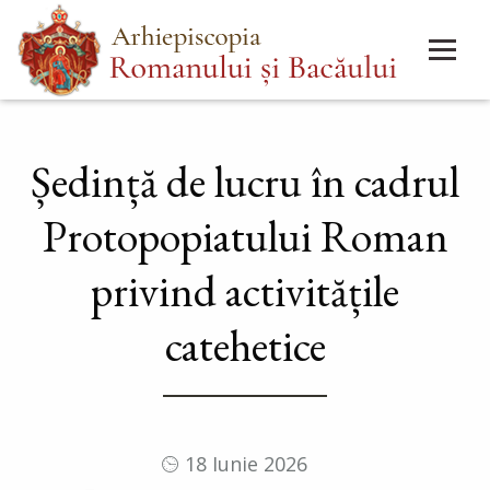
Mergi
Main
la
menu
conţinutul
principal
Ședință de lucru în cadrul
Protopopiatului Roman
privind activitățile
catehetice
18 Iunie 2026