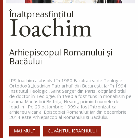
Înaltpreasfinţitul
Ioachim
Cinstirea Sfintei Icoane a
Maicii Domnului de pe
Tolga (Tolgska)
La miezul nopții, când toată lumea
dormea, sfântul s-a trezit și a
Arhiepiscopul Romanului și
văzut o lumină care lumina întreg ținutul. Aceasta
Bacăului
lumină venea de la o coloană de foc de pe
celălalt...
IPS Ioachim a absolvit în 1980 Facultatea de Teologie
Ortodoxă „Justinian Patriarhul” din Bucureşti, iar în 1994
Institutul Teologic „Saint Serge” din Paris, obţinând titlul
Apostolul zilei
de doctor în Teologie. În 1980 a fost tuns în monahism pe
seama Mănăstirii Bistriţa, Neamţ, primind numele de
Fraților, vă îndemn, pentru Domnul nostru Iisus
Ioachim. Pe 29 octombrie 1999 a fost întronizat ca
Hristos și pentru iubirea Duhului Sfânt, ca
arhiereu vicar al Episcopiei Romanului; iar din decembrie
împreună cu mine, să luptați în rugăciuni către
2014 este Arhiepiscop al Romanului și Bacăului.
Dumnezeu pentru mine, ca să scap de...
MAI MULT
CUVÂNTUL IERARHULUI
Ap. Romani 15, 30-33