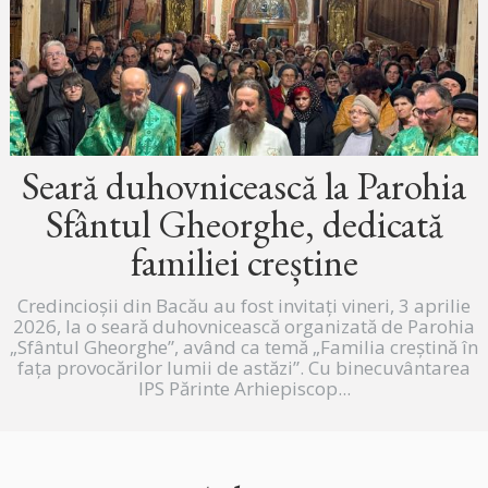
Seară duhovnicească la Parohia
Sfântul Gheorghe, dedicată
familiei creștine
Credincioșii din Bacău au fost invitați vineri, 3 aprilie
2026, la o seară duhovnicească organizată de Parohia
„Sfântul Gheorghe”, având ca temă „Familia creștină în
fața provocărilor lumii de astăzi”. Cu binecuvântarea
IPS Părinte Arhiepiscop...