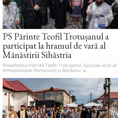
PS Părinte Teofil Trotușanul a
participat la hramul de vară al
Mănăstirii Sihăstria
Preasfințitul Părinte Teofil Trotușanul, Episcop-vicar al
Arhiepiscopiei Romanului și Bacăului, a...