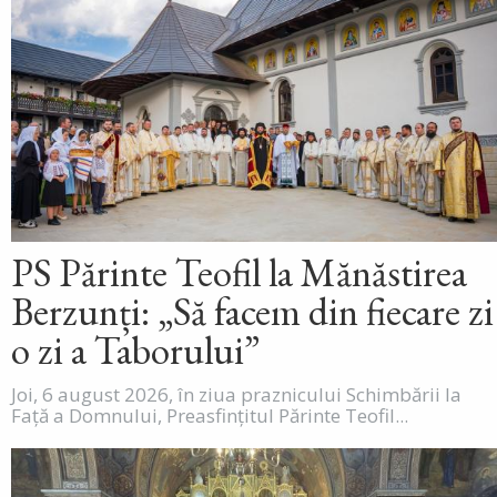
PS Părinte Teofil la Mănăstirea
Berzunți: „Să facem din fiecare zi
o zi a Taborului”
Joi, 6 august 2026, în ziua praznicului Schimbării la
Față a Domnului, Preasfințitul Părinte Teofil...