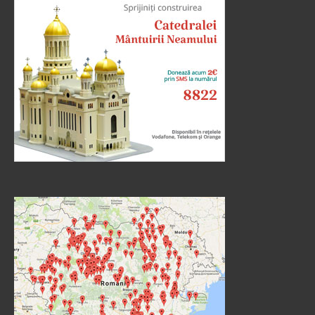
cei ce zic că nu este înviere, și L-au întrebat, zicând:
Învățătorule, Moise a zis: «Dacă cineva moare
neavând copii, fratele...
Ev. Matei 22, 23-33
doxologia.ro
Preia articolele Doxologia în site-ul tău!