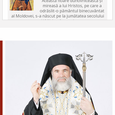
Această floare duhovnicească și
mireasă a lui Hristos, pe care a
odrăslit-o pământul binecuvântat
al Moldovei, s-a născut pe la jumătatea secolului
al XVII-lea, în satul...
După-prăznuirea
Schimbării la Față a
Domnului
Schimbarea la Față a
Mântuitorului Iisus Hristos este
unul din Praznicele împărătești ale Bisericii
Ortodoxe, sărbătorită la 6 august.
Sfântul Antonie de la
Optina
Doamne, ajută-mi să văd păcatele