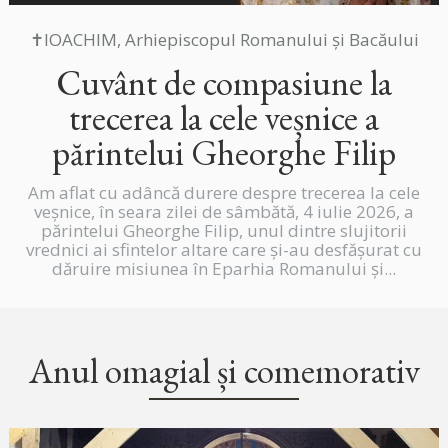
✝IOACHIM, Arhiepiscopul Romanului și Bacăului
Cuvânt de compasiune la
trecerea la cele veșnice a
părintelui Gheorghe Filip
Am aflat cu adâncă durere despre trecerea la cele
veșnice, în seara zilei de sâmbătă, 4 iulie 2026, a
părintelui Gheorghe Filip, unul dintre slujitorii
vrednici ai sfintelor altare care și-au desfășurat cu
dăruire misiunea în Eparhia Romanului și...
Anul omagial și comemorativ