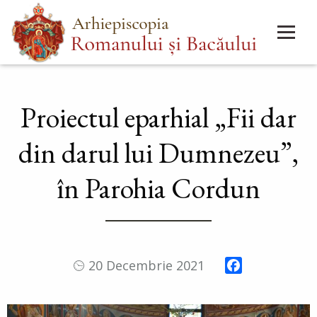
Mergi
Main
la
menu
conţinutul
principal
Proiectul eparhial „Fii dar
din darul lui Dumnezeu”,
în Parohia Cordun
Facebook
20 Decembrie 2021