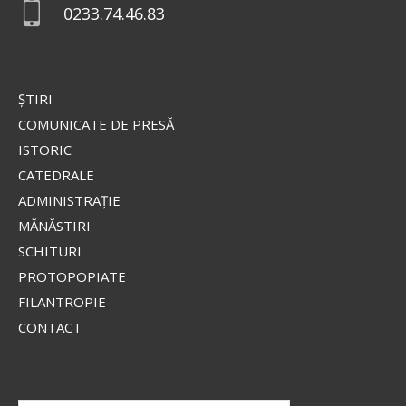
0233.74.46.83
Valaam
Icoana o înfățișează pe Fecioara
Maria în mărime naturală, cu
privirea coborâtă, stând în picioare pe un nor,
ŞTIRI
îmbrăcată într-o mantie roșie strălucitoare și un
stihar...
COMUNICATE DE PRESĂ
ISTORIC
CATEDRALE
Apostolul zilei
ADMINISTRAŢIE
Fraților, lauda noastră aceasta este: mărturia
MĂNĂSTIRI
conștiinței noastre că am umblat în lume, și mai
SCHITURI
ales la voi, în sfințenie și în curăție dumnezeiască,
PROTOPOPIATE
nu în înțelepciune...
FILANTROPIE
Ap. II Corinteni 1, 12-20
CONTACT
Evanghelia zilei
În vremea aceea s-au apropiat de Iisus saducheii,