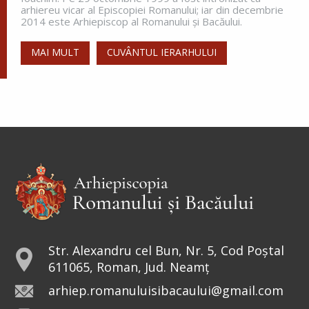
greutăți în a dobândi prunci....
arhiereu vicar al Episcopiei Romanului; iar din decembrie
2014 este Arhiepiscop al Romanului și Bacăului.
MAI MULT
CUVÂNTUL IERARHULUI
Sfânta Irina,
Împărăteasa
Sfânta Irina rămâne model de
curaj și tărie. Într-o lume condusă
de bărbați, sfânta a avut curajul să
repună în Biserici icoanele. De aceea, peste
veacuri, a rămas drept...
Sfântul Sfinţit Mucenic Narcis,
Patriarhul Ierusalimului
Str. Alexandru cel Bun, Nr. 5, Cod Poștal
611065, Roman, Jud. Neamț
Cinstirea Sfintei Icoane a
arhiep.romanuluisibacaului@gmail.com
Maicii Domnului de la