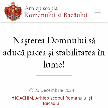
Mergi
Main
la
menu
conţinutul
principal
Naşterea Domnului să
aducă pacea și stabilitatea în
lume!
23 Decembrie 2024
✝IOACHIM, Arhiepiscopul Romanului și
Bacăului