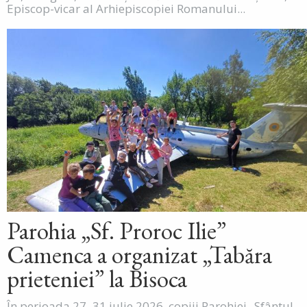
Episcop-vicar al Arhiepiscopiei Romanului...
Parohia „Sf. Proroc Ilie”
Camenca a organizat „Tabăra
prieteniei” la Bisoca
În perioada 27–31 iulie 2026, copiii Parohiei „Sfântul