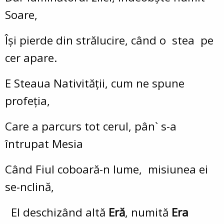
Soare,
Își pierde din strălucire, când o stea pe
cer apare.
E Steaua Nativității, cum ne spune
profeția,
Care a parcurs tot cerul, pân` s-a
întrupat Mesia
Când Fiul coboară-n lume, misiunea ei
se-nclină,
El deschizând altă
Eră
, numită
Era