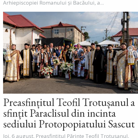
Arhiepiscopiei Romanului și Bacăului, a...
Preasfințitul Teofil Trotușanul a
sfințit Paraclisul din incinta
sediului Protopopiatului Sascut
Joi, 6 august, Preasfințitul Părinte Teofil Trotușanul,