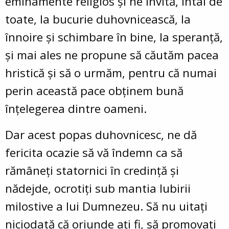
eminamente religios şi ne invită, întâi de
toate, la bucurie duhovnicească, la
înnoire şi schimbare în bine, la speranţă,
și mai ales ne propune să căutăm pacea
hristică și să o urmăm, pentru că numai
perin această pace obținem bună
înțelegerea dintre oameni.
Dar acest popas duhovnicesc, ne dă
fericita ocazie să vă îndemn ca să
rămâneți statornici în credință și
nădejde, ocrotiți sub mantia Iubirii
milostive a lui Dumnezeu. Să nu uitați
niciodată că oriunde ați fi, să promovați