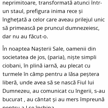
neprimitoare, transformată atunci într-
un staul, prefigura inima rece și
înghețată a celor care aveau prilejul unic
să primească pe pruncul dumnezeiesc,
dar nu au făcut-o.
În noaptea Naşterii Sale, oamenii din
societatea de jos, (paria), niște simpli
ciobani, în plină iarnă, au plecat cu
turmele în câmp pentru a lăsa peștera
liberă, unde avea să se nască Fiul lui
Dumnezeu, au comunicat cu îngerii, s-au
bucurat , au cântat și au mers împreună
pentru a I se închina.