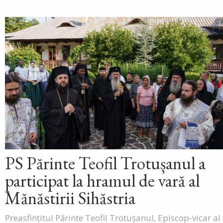
PS Părinte Teofil Trotușanul a
participat la hramul de vară al
Mănăstirii Sihăstria
Preasfințitul Părinte Teofil Trotușanul, Episcop-vicar al