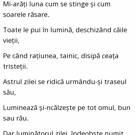
Mi-arăți luna cum se stinge și cum
soarele răsare.
Toate le pui în lumină, deschizând căile
vieții,
Pe când rațiunea, tainic, disipă ceața
tristeții.
Astrul zilei se ridică urmându-și traseul
său,
Luminează și-ncălzește pe tot omul, bun
sau rău.
Dar luminătorul zilei, îndeobște numit