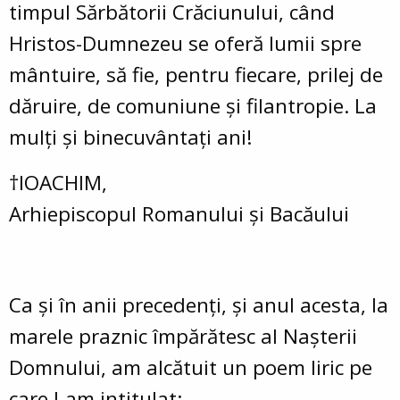
timpul Sărbătorii Crăciunului, când
Hristos-Dumnezeu se oferă lumii spre
mântuire, să fie, pentru fiecare, prilej de
dăruire, de comuniune și filantropie. La
mulți și binecuvântați ani!
†IOACHIM,
Arhiepiscopul Romanului și Bacăului
Ca și în anii precedenți, și anul acesta, la
marele praznic împărătesc al Nașterii
Domnului, am alcătuit un poem liric pe
care l-am intitulat: