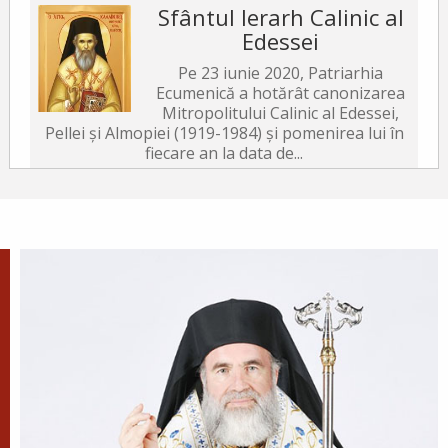
Sfântul Ierarh Calinic al
Edessei
Pe 23 iunie 2020, Patriarhia
Ecumenică a hotărât canonizarea
Mitropolitului Calinic al Edessei,
Pellei și Almopiei (1919-1984) și pomenirea lui în
fiecare an la data de...
Sfântul Ierarh Emilian
Mărturisitorul, Episcopul
Cizicului
Sfântul Ierarh Emilian,
mărturisitorul lui Hristos, a trăit
pe vremea împărăției lui Leon Armeanul,
luptătorul împotriva icoanelor, și fiind el episcop
al Cizicului, de...