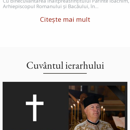
Cu binecuvântarea Înaltpreasfințitului Părinte Ioachim,
Arhiepiscopul Romanului și Bacăului, în...
Citește mai mult
Cuvântul ierarhului