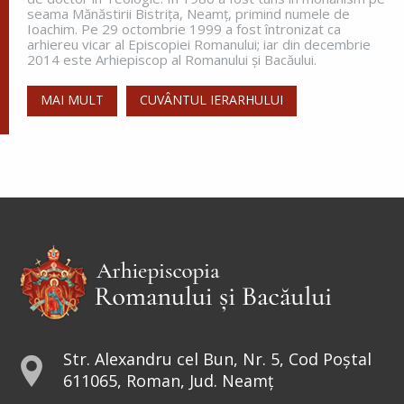
seama Mănăstirii Bistriţa, Neamţ, primind numele de
Ioachim. Pe 29 octombrie 1999 a fost întronizat ca
arhiereu vicar al Episcopiei Romanului; iar din decembrie
2014 este Arhiepiscop al Romanului și Bacăului.
MAI MULT
CUVÂNTUL IERARHULUI
Str. Alexandru cel Bun, Nr. 5, Cod Poștal
611065, Roman, Jud. Neamț