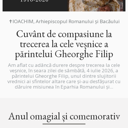
✝IOACHIM, Arhiepiscopul Romanului și Bacăului
Cuvânt de compasiune la
trecerea la cele veșnice a
părintelui Gheorghe Filip
Am aflat cu adâncă durere despre trecerea la cele
veșnice, în seara zilei de sâmbătă, 4 iulie 2026, a
părintelui Gheorghe Filip, unul dintre slujitorii
vrednici ai sfintelor altare care și-au desfășurat cu
dăruire misiunea în Eparhia Romanului și...
Anul omagial și comemorativ