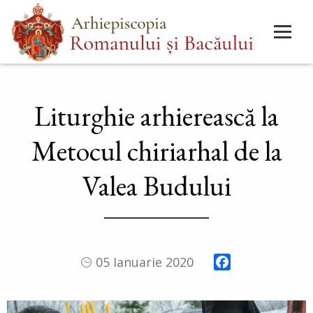
Mergi
Main
la
menu
conţinutul
principal
Liturghie arhierească la
Metocul chiriarhal de la
Valea Budului
Facebook
05 Ianuarie 2020