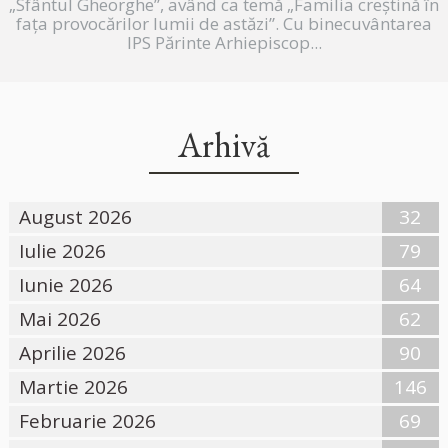
„Sfântul Gheorghe”, având ca temă „Familia creștină în
fața provocărilor lumii de astăzi”. Cu binecuvântarea
IPS Părinte Arhiepiscop...
Arhivă
August 2026
32
Iulie 2026
79
Iunie 2026
64
Mai 2026
62
Aprilie 2026
90
Martie 2026
146
Februarie 2026
69