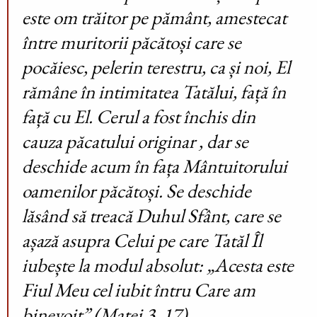
este om trăitor pe pământ, amestecat
între muritorii păcătoși care se
pocăiesc, pelerin terestru, ca și noi, El
rămâne în intimitatea Tatălui, față în
față cu El. Cerul a fost închis din
cauza păcatului originar , dar se
deschide acum în fața Mântuitorului
oamenilor păcătoși. Se deschide
lăsând să treacă Duhul Sfânt, care se
așază asupra Celui pe care Tatăl Îl
iubește la modul absolut: „Acesta este
Fiul Meu cel iubit întru Care am
binevoit” (Matei 3, 17).