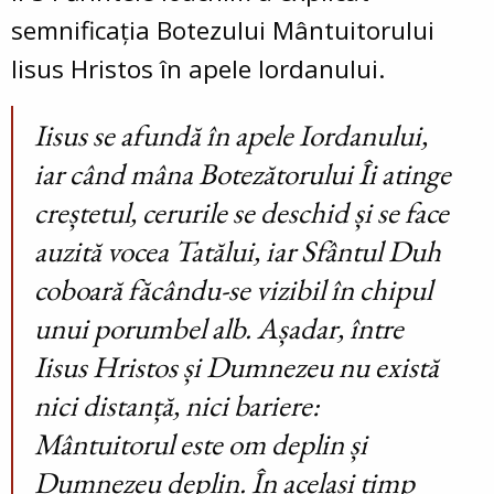
semnificația Botezului Mântuitorului
Iisus Hristos în apele Iordanului.
Iisus se afundă în apele Iordanului,
iar când mâna Botezătorului Îi atinge
creștetul, cerurile se deschid și se face
auzită vocea Tatălui, iar Sfântul Duh
coboară făcându-se vizibil în chipul
unui porumbel alb. Așadar, între
Iisus Hristos și Dumnezeu nu există
nici distanță, nici bariere:
Mântuitorul este om deplin și
Dumnezeu deplin. În același timp