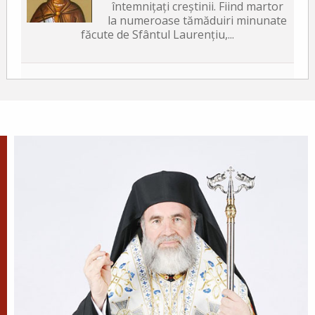
întemnițați creștinii. Fiind martor
la numeroase tămăduiri minunate
făcute de Sfântul Laurențiu,...
Sfântul Sfințit Mucenic
Xist, Episcopul Romei
Sfântul Sfințit Mucenic Sixt era din
Atena, de neam grecesc, și a fost
mai întâi filosof, apoi ucenic al lui
Hristos.
Apostolul zilei
Fraților, v-am scris vouă aceasta, ca nu cumva, la
venirea mea, să am întristare de la aceia care
trebuie să mă bucure, fiind încredințat despre voi
toți că bucuria mea este și...