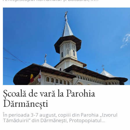
Școală de vară la Parohia
Dărmănești
În perioada 3-7 august, copiii din Parohia „Izvorul
Tămăduirii” din Dărmănești, Protopopiatul...