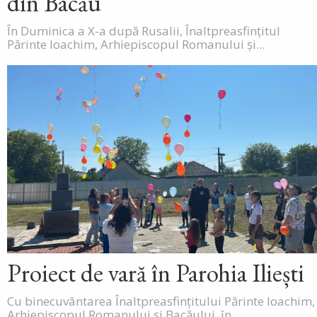
din Bacău
În Duminica a X-a după Rusalii, Înaltpreasfințitul
Părinte Ioachim, Arhiepiscopul Romanului și...
Proiect de vară în Parohia Iliești
Cu binecuvântarea Înaltpreasfințitului Părinte Ioachim,
Arhiepiscopul Romanului și Bacăului, în...