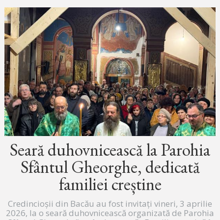
Seară duhovnicească la Parohia
Sfântul Gheorghe, dedicată
familiei creștine
Credincioșii din Bacău au fost invitați vineri, 3 aprilie
2026, la o seară duhovnicească organizată de Parohia