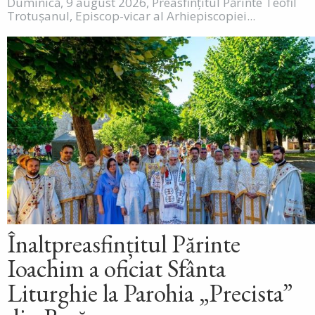
Duminică, 9 august 2026, Preasfințitul Părinte Teofil
Trotușanul, Episcop-vicar al Arhiepiscopiei...
Înaltpreasfințitul Părinte
Ioachim a oficiat Sfânta
Liturghie la Parohia „Precista”