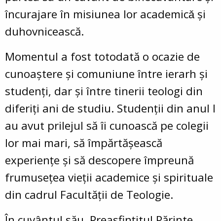
încurajare în misiunea lor
academicǎ și
duhovnicească
.
Momentul a fost totodată o
ocazie de
cunoaștere și comuniune
între ierarh și
studenți, dar și între tinerii teologi din
diferiți ani de studiu.
Studenții din anul I
au avut prilejul să îi cunoască pe
colegii
lor mai mari
, să împărtășească
experiențe și să descopere împreună
frumusețea vieții academice și spirituale
din cadrul Facultății de Teologie.
În cuvântul său,
Preasfințitul Părinte