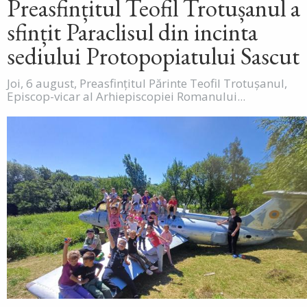
Preasfințitul Teofil Trotușanul a
sfințit Paraclisul din incinta
sediului Protopopiatului Sascut
Joi, 6 august, Preasfințitul Părinte Teofil Trotușanul,
Episcop-vicar al Arhiepiscopiei Romanului...