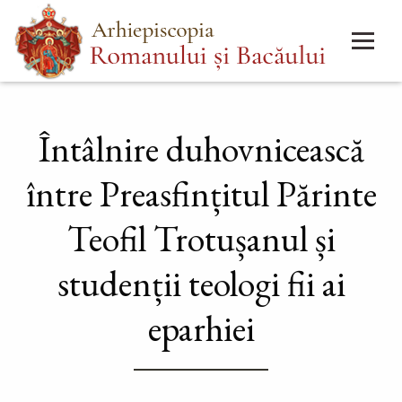
Mergi
Main
la
menu
conţinutul
principal
Întâlnire duhovnicească
între Preasfințitul Părinte
Teofil Trotușanul și
studenții teologi fii ai
eparhiei