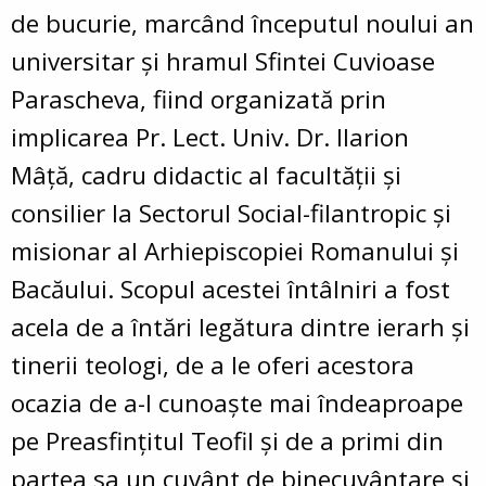
de bucurie, marcând
începutul noului an
universitar
și
hramul Sfintei Cuvioase
Parascheva, fiind organizată prin
implicarea Pr. Lect. Univ. Dr. Ilarion
Mâță, cadru didactic al facultății și
consilier la Sectorul Social-filantropic și
misionar al Arhiepiscopiei Romanului și
Bacăului
. Scopul acestei întâlniri a fost
acela de a întări legătura dintre ierarh și
tinerii teologi, de a le oferi acestora
ocazia de a-l cunoaște mai îndeaproape
pe Preasfințitul Teofil și de a primi din
partea sa un cuvânt de binecuvântare și