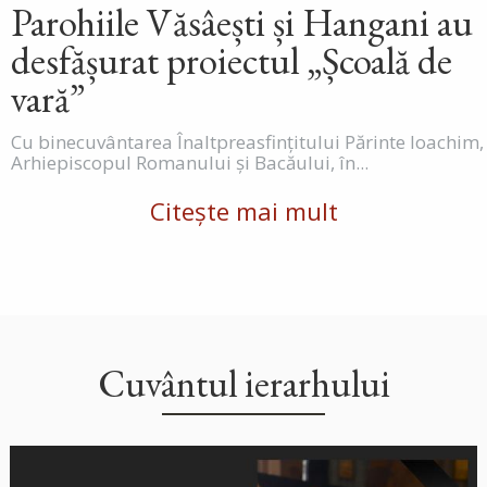
Parohiile Văsâești și Hangani au
desfășurat proiectul „Școală de
vară”
Cu binecuvântarea Înaltpreasfințitului Părinte Ioachim,
Arhiepiscopul Romanului și Bacăului, în...
Citește mai mult
Cuvântul ierarhului