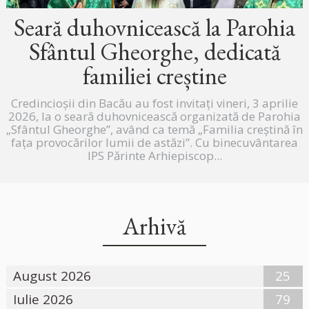
Seară duhovnicească la Parohia
Sfântul Gheorghe, dedicată
familiei creștine
Credincioșii din Bacău au fost invitați vineri, 3 aprilie
2026, la o seară duhovnicească organizată de Parohia
„Sfântul Gheorghe”, având ca temă „Familia creștină în
fața provocărilor lumii de astăzi”. Cu binecuvântarea
IPS Părinte Arhiepiscop...
Arhivă
August 2026
25
Iulie 2026
79