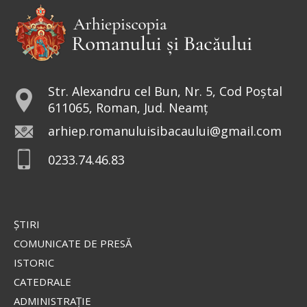
intrând...
Ev. Matei 17, 24-27; 18, 1-4
doxologia.ro
Preia articolele Doxologia în site-ul tău!
Str. Alexandru cel Bun, Nr. 5, Cod Poștal
611065, Roman, Jud. Neamț
arhiep.romanuluisibacaului@gmail.com
0233.74.46.83
ŞTIRI
COMUNICATE DE PRESĂ
ISTORIC
CATEDRALE
ADMINISTRAŢIE