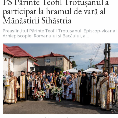
PS Părinte Teofil Trotușanul a
participat la hramul de vară al
Mănăstirii Sihăstria
Preasfințitul Părinte Teofil Trotușanul, Episcop-vicar al
Arhiepiscopiei Romanului și Bacăului, a...