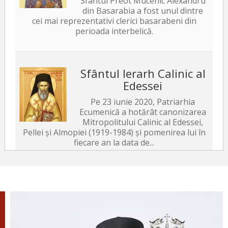
Sfântul Preot Mucenic Alexandru
din Basarabia a fost unul dintre
cei mai reprezentativi clerici basarabeni din
perioada interbelică.
Sfântul Ierarh Calinic al
Edessei
Pe 23 iunie 2020, Patriarhia
Ecumenică a hotărât canonizarea
Mitropolitului Calinic al Edessei,
Pellei și Almopiei (1919-1984) și pomenirea lui în
fiecare an la data de...
Sfântul Ierarh Emilian
Mărturisitorul, Episcopul
Cizicului
Sfântul Ierarh Emilian,