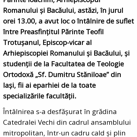
Romanului și Bacăului, astăzi, în jurul
orei 13.00, a avut loc o întâlnire de suflet
între Preasfințitul Părinte
Teofil
Trotușanul
, Episcop-vicar al
Arhiepiscopiei Romanului și Bacăului, și
studenții de la Facultatea de Teologie
Ortodoxă „Sf. Dumitru Stăniloae” din
Iași
, fii ai eparhiei de la toate
specializările facultății.
Întâlnirea s-a desfășurat în
grădina
Catedralei Vechi din cadrul ansamblului
mitropolitan
, într-un cadru cald și plin