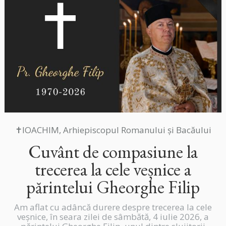
✝IOACHIM, Arhiepiscopul Romanului și Bacăului
Cuvânt de compasiune la
trecerea la cele veșnice a
părintelui Gheorghe Filip
Am aflat cu adâncă durere despre trecerea la cele
veșnice, în seara zilei de sâmbătă, 4 iulie 2026, a