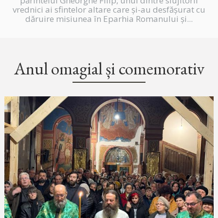
părintelui Gheorghe Filip, unul dintre slujitorii
vrednici ai sfintelor altare care și-au desfășurat cu
dăruire misiunea în Eparhia Romanului și...
Anul omagial și comemorativ