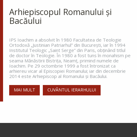
La miezul nopții, când toată lumea
dormea, sfântul s-a trezit și a
Arhiepiscopul Romanului și
văzut o lumină care lumina întreg ținutul. Aceasta
Bacăului
lumină venea de la o coloană de foc de pe
celălalt...
IPS Ioachim a absolvit în 1980 Facultatea de Teologie
Ortodoxă „Justinian Patriarhul” din Bucureşti, iar în 1994
Institutul Teologic „Saint Serge” din Paris, obţinând titlul
Apostolul zilei
de doctor în Teologie. În 1980 a fost tuns în monahism pe
seama Mănăstirii Bistriţa, Neamţ, primind numele de
Fraților, vă îndemn, pentru Domnul nostru Iisus
Ioachim. Pe 29 octombrie 1999 a fost întronizat ca
Hristos și pentru iubirea Duhului Sfânt, ca
arhiereu vicar al Episcopiei Romanului; iar din decembrie
împreună cu mine, să luptați în rugăciuni către
2014 este Arhiepiscop al Romanului și Bacăului.
Dumnezeu pentru mine, ca să scap de...
MAI MULT
CUVÂNTUL IERARHULUI
Ap. Romani 15, 30-33
Evanghelia zilei
În vremea aceea s-au apropiat de Petru cei ce
strâng darea (
pentru templu
) și i-au zis: Învățătorul
vostru nu plătește darea? Ba da! – a zis el. Dar