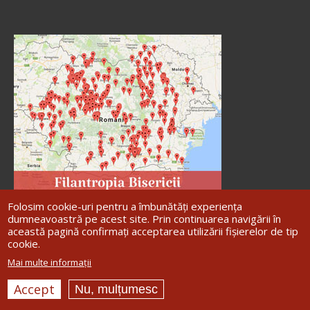
Folosim cookie-uri pentru a îmbunătăți experiența
dumneavoastră pe acest site. Prin continuarea navigării în
această pagină confirmați acceptarea utilizării fișierelor de tip
cookie.
Site dezvoltat de
DOXOLOGIA MEDIA
,
Mai multe informații
Arhiepiscopia Iașilor | ©
Arhiepiscopia
Romanului și Bacăului
Accept
Nu, mulțumesc