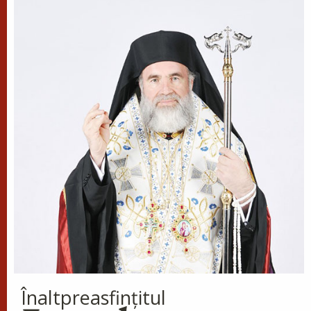
Mărturisitorul, Episcopul
Cizicului
Sfântul Ierarh Emilian,
mărturisitorul lui Hristos, a trăit
pe vremea împărăției lui Leon Armeanul,
luptătorul împotriva icoanelor, și fiind el episcop
al Cizicului, de...
Sfântul Ierarh Miron,
Episcopul Cretei
Pentru o viață îmbunătățită ca
aceasta a fost pus preot al sfintei
biserici a lui Dumnezeu și învăța
popoarele sfânta bună credință și le întărea spre
nevoințele cele...
Înaltpreasfinţitul
Cinstirea Sfintei Icoane a