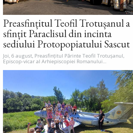
Preasfințitul Teofil Trotușanul a
sfințit Paraclisul din incinta
sediului Protopopiatului Sascut
Joi, 6 august, Preasfințitul Părinte Teofil Trotușanul,
Episcop-vicar al Arhiepiscopiei Romanului...