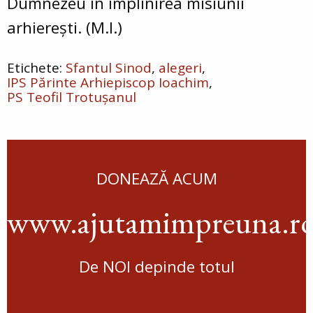
Dumnezeu în împlinirea misiunii
arhierești. (M.I.)
Sfantul Sinod
alegeri
IPS Părinte Arhiepiscop Ioachim
PS Teofil Trotușanul
DONEAZĂ ACUM
www.ajutamimpreuna.r
De NOI depinde totul