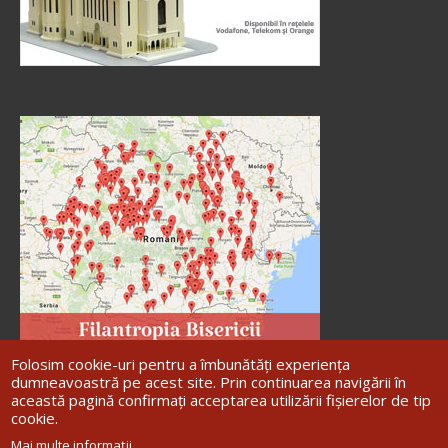
Folosim cookie-uri pentru a îmbunătăți experiența
dumneavoastră pe acest site. Prin continuarea navigării în
această pagină confirmați acceptarea utilizării fișierelor de tip
cookie.
Site dezvoltat de
DOXOLOGIA MEDIA
,
Mai multe informații