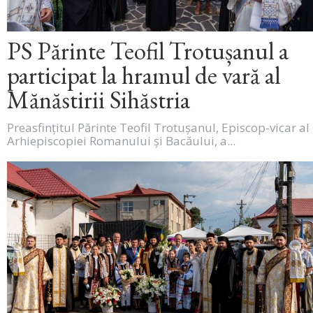
PS Părinte Teofil Trotușanul a
participat la hramul de vară al
Mănăstirii Sihăstria
Preasfințitul Părinte Teofil Trotușanul, Episcop-vicar al
Arhiepiscopiei Romanului și Bacăului, a...