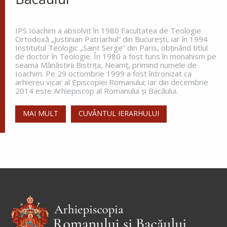
celălalt...
IPS Ioachim a absolvit în 1980 Facultatea de Teologie
Ortodoxă „Justinian Patriarhul” din Bucureşti, iar în 1994
Institutul Teologic „Saint Serge” din Paris, obţinând titlul
Apostolul zilei
de doctor în Teologie. În 1980 a fost tuns în monahism pe
seama Mănăstirii Bistriţa, Neamţ, primind numele de
Fraților, vă îndemn, pentru Domnul nostru Iisus
Ioachim. Pe 29 octombrie 1999 a fost întronizat ca
Hristos și pentru iubirea Duhului Sfânt, ca
arhiereu vicar al Episcopiei Romanului; iar din decembrie
împreună cu mine, să luptați în rugăciuni către
2014 este Arhiepiscop al Romanului și Bacăului.
Dumnezeu pentru mine, ca să scap de...
MAI MULT
CUVÂNTUL IERARHULUI
Ap. Romani 15, 30-33
Evanghelia zilei
În vremea aceea s-au apropiat de Petru cei ce
strâng darea (
pentru templu
) și i-au zis: Învățătorul
vostru nu plătește darea? Ba da! – a zis el. Dar
intrând...
Ev. Matei 17, 24-27; 18, 1-4