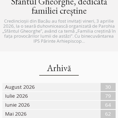
Sfântul Gheorghe, dedicată
familiei creștine
Credincioșii din Bacău au fost invitați vineri, 3 aprilie
2026, la o seară duhovnicească organizată de Parohia
„Sfântul Gheorghe”, având ca temă „Familia creștină în
fața provocărilor lumii de astăzi”. Cu binecuvântarea
IPS Părinte Arhiepiscop...
Arhivă
August 2026
30
Iulie 2026
79
Iunie 2026
64
Mai 2026
62