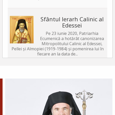
Sfântul Ierarh Calinic al
Edessei
Pe 23 iunie 2020, Patriarhia
Ecumenică a hotărât canonizarea
Mitropolitului Calinic al Edessei,
Pellei și Almopiei (1919-1984) și pomenirea lui în
fiecare an la data de...
Sfântul Ierarh Emilian
Mărturisitorul, Episcopul
Cizicului
Sfântul Ierarh Emilian,
mărturisitorul lui Hristos, a trăit
pe vremea împărăției lui Leon Armeanul,
luptătorul împotriva icoanelor, și fiind el episcop