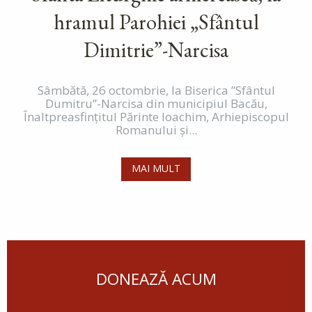
hramul Parohiei „Sfântul
Dimitrie”-Narcisa
Sâmbătă, 26 octombrie, la Biserica ”Sfântul
Dumitru”-Narcisa din municipiul Bacău,
Înaltpreasfințitul Părinte Ioachim, Arhiepiscopul
Romanului și...
MAI MULT
DONEAZĂ ACUM