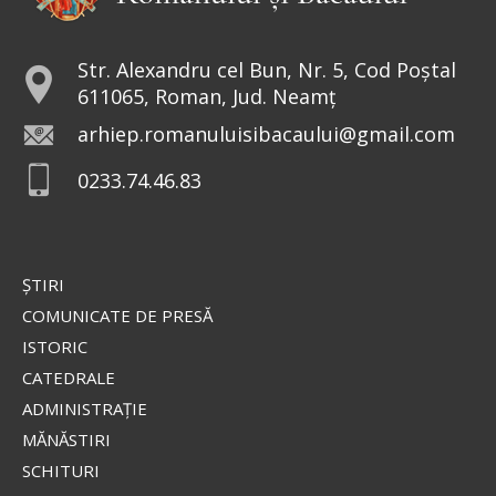
doxologia.ro
Preia articolele Doxologia în site-ul tău!
Str. Alexandru cel Bun, Nr. 5, Cod Poștal
611065, Roman, Jud. Neamț
arhiep.romanuluisibacaului@gmail.com
0233.74.46.83
ŞTIRI
COMUNICATE DE PRESĂ
ISTORIC
CATEDRALE
ADMINISTRAŢIE
MĂNĂSTIRI
SCHITURI