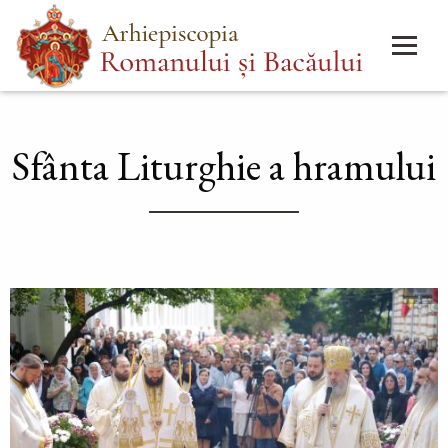
Mergi
Main
la
menu
conţinutul
principal
Sfânta Liturghie a hramului