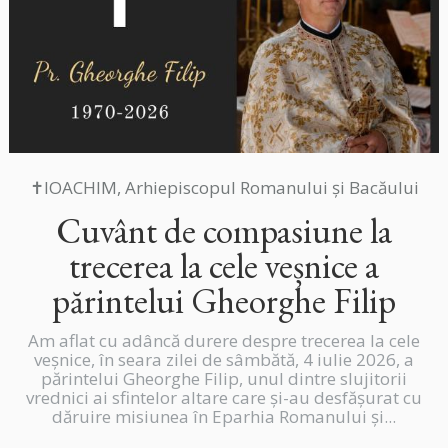
✝IOACHIM, Arhiepiscopul Romanului și Bacăului
Cuvânt de compasiune la
trecerea la cele veșnice a
părintelui Gheorghe Filip
Am aflat cu adâncă durere despre trecerea la cele
veșnice, în seara zilei de sâmbătă, 4 iulie 2026, a
părintelui Gheorghe Filip, unul dintre slujitorii
vrednici ai sfintelor altare care și-au desfășurat cu
dăruire misiunea în Eparhia Romanului și...