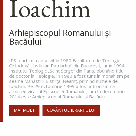
Ioachim
Ev. Matei 23, 13-22
doxologia.ro
Preia articolele Doxologia în site-ul tău!
Arhiepiscopul Romanului și
Bacăului
IPS Ioachim a absolvit în 1980 Facultatea de Teologie
Ortodoxă „Justinian Patriarhul” din Bucureşti, iar în 1994
Institutul Teologic „Saint Serge” din Paris, obţinând titlul
de doctor în Teologie. În 1980 a fost tuns în monahism pe
seama Mănăstirii Bistriţa, Neamţ, primind numele de
Ioachim. Pe 29 octombrie 1999 a fost întronizat ca
arhiereu vicar al Episcopiei Romanului; iar din decembrie
2014 este Arhiepiscop al Romanului și Bacăului.
MAI MULT
CUVÂNTUL IERARHULUI