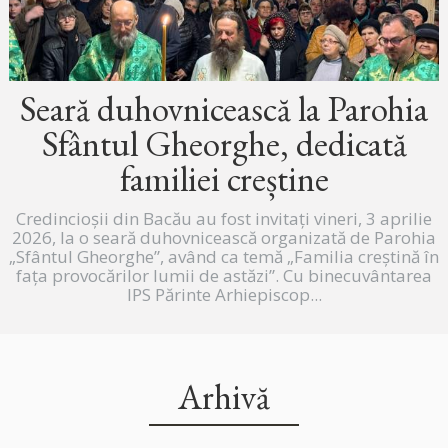
Seară duhovnicească la Parohia
Sfântul Gheorghe, dedicată
familiei creștine
Credincioșii din Bacău au fost invitați vineri, 3 aprilie
2026, la o seară duhovnicească organizată de Parohia
„Sfântul Gheorghe”, având ca temă „Familia creștină în
fața provocărilor lumii de astăzi”. Cu binecuvântarea
IPS Părinte Arhiepiscop...
Arhivă