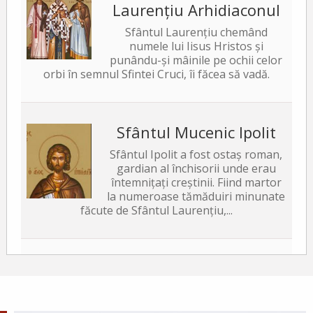
Laurențiu Arhidiaconul
Sfântul Laurențiu chemând
numele lui Iisus Hristos și
punându-și mâinile pe ochii celor
orbi în semnul Sfintei Cruci, îi făcea să vadă.
Sfântul Mucenic Ipolit
Sfântul Ipolit a fost ostaș roman,
gardian al închisorii unde erau
întemnițați creștinii. Fiind martor
la numeroase tămăduiri minunate
făcute de Sfântul Laurențiu,...
Sfântul Sfințit Mucenic
Xist, Episcopul Romei
Sfântul Sfințit Mucenic Sixt era din