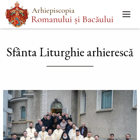
Mergi
Main
la
menu
conţinutul
principal
Sfânta Liturghie arhierescă