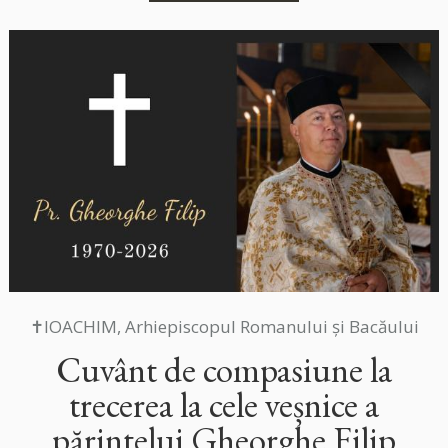
✝IOACHIM, Arhiepiscopul Romanului și Bacăului
Cuvânt de compasiune la
trecerea la cele veșnice a
părintelui Gheorghe Filip