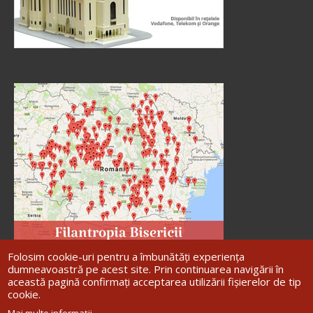
Folosim cookie-uri pentru a îmbunătăți experiența
dumneavoastră pe acest site. Prin continuarea navigării în
această pagină confirmați acceptarea utilizării fișierelor de tip
cookie.
Site dezvoltat de
DOXOLOGIA MEDIA
,
Mai multe informații