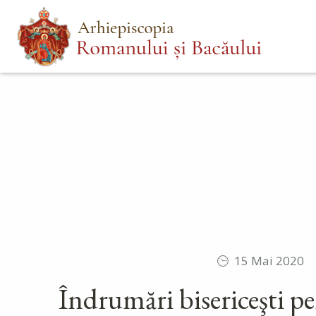
Mergi
Main
la
menu
conţinutul
principal
15 Mai 2020
Îndrumări bisericeşti pe