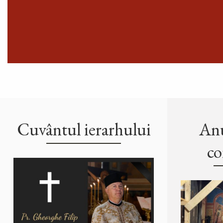
Cuvântul ierarhului
Anu
co