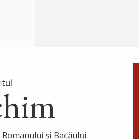
canonizarea Mitropolitului
Calinic al Edessei, Pellei și
Almopiei (1919-1984) și
pomenirea lui în fiecare an la
data de...
Sfântul Ierarh
Emilian
Mărturisitorul,
Episcopul Cizicului
itul
Sfântul Ierarh Emilian,
chim
mărturisitorul lui Hristos, a
trăit pe vremea împărăției lui
Leon Armeanul, luptătorul
împotriva icoanelor, și fiind el
episcop al Cizicului, de...
 Romanului și Bacăului