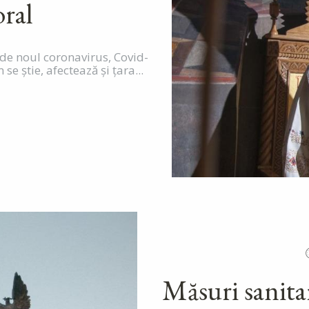
ral
e noul coronavirus, Covid-
 știe, afectează și țara...
Măsuri sanitar