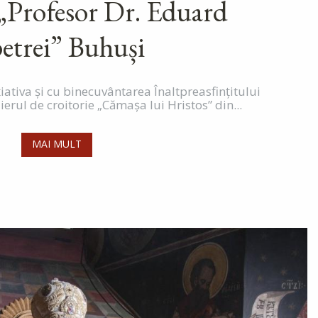
 „Profesor Dr. Eduard
etrei” Buhuși
iativa și cu binecuvântarea Înaltpreasfințitului
ierul de croitorie „Cămașa lui Hristos” din...
MAI MULT