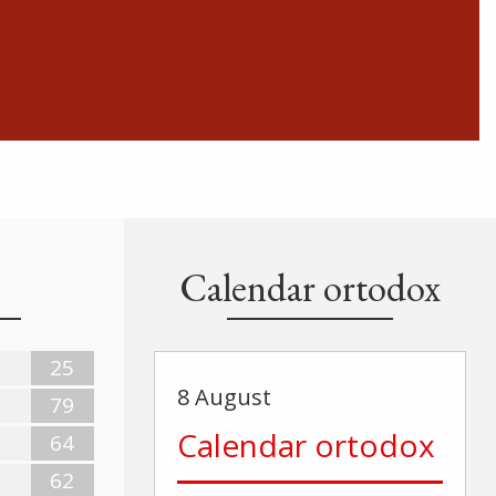
Calendar ortodox
25
8 August
79
Calendar ortodox
64
62