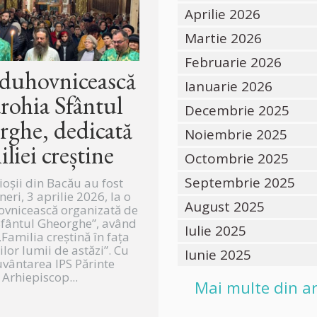
Aprilie 2026
Martie 2026
Februarie 2026
 duhovnicească
Ianuarie 2026
arohia Sfântul
Decembrie 2025
ghe, dedicată
Noiembrie 2025
iliei creștine
Octombrie 2025
Septembrie 2025
ioșii din Bacău au fost
ineri, 3 aprilie 2026, la o
August 2025
ovnicească organizată de
Sfântul Gheorghe”, având
Iulie 2025
Familia creștină în fața
lor lumii de astăzi”. Cu
Iunie 2025
vântarea IPS Părinte
Arhiepiscop...
Mai multe din ar