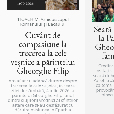
✝IOACHIM, Arhiepiscopul
Romanului și Bacăului
Seară
Cuvânt de
la P
compasiune la
Gheor
trecerea la cele
fam
veșnice a părintelui
Credinc
Gheorghe Filip
invitați v
seară duh
Parohia „
Am aflat cu adâncă durere despre
ca temă „
trecerea la cele veșnice, în seara
provocări
zilei de sâmbătă, 4 iulie 2026, a
binecu
părintelui Gheorghe Filip, unul
dintre slujitorii vrednici ai sfintelor
altare care și-au desfășurat cu
dăruire misiunea în Eparhia