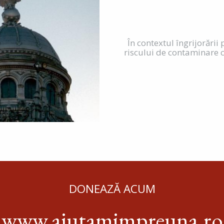
În contextul îngrijorării
riscului de contaminare 
DONEAZĂ ACUM
www.ajutamimpreuna.ro