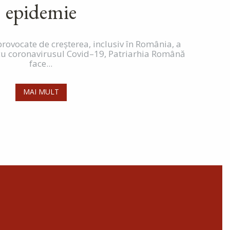
epidemie
 provocate de creșterea, inclusiv în România, a
cu coronavirusul Covid–19, Patriarhia Română
face...
MAI MULT