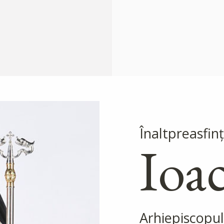
Înaltpreasfinţ
Ioa
Arhiepiscopul