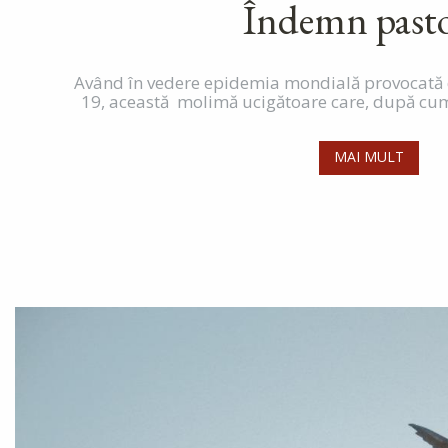
Îndemn pasto
Având în vedere epidemia mondială provocată d
19, această molimă ucigătoare care, după cum se
MAI MULT