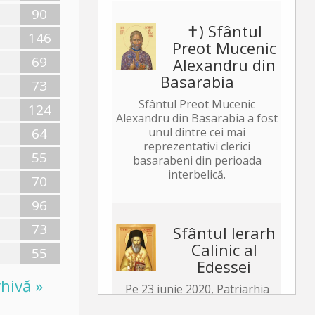
90
✝) Sfântul
146
Preot Mucenic
69
Alexandru din
Basarabia
73
Sfântul Preot Mucenic
124
Alexandru din Basarabia a fost
64
unul dintre cei mai
reprezentativi clerici
55
basarabeni din perioada
interbelică.
70
96
73
Sfântul Ierarh
Calinic al
55
Edessei
hivă »
Pe 23 iunie 2020, Patriarhia
Ecumenică a hotărât