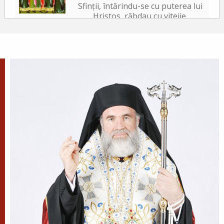
Sfinții, întărindu-se cu puterea lui
Hristos, răbdau cu vitejie,
neslăbind cu trupurile. Iar tiranul, văzând acest
lucru, a poruncit să le ardă fețele cu fiare arse,...
✝) Duminica a 10-a după
Rusalii (Vindecarea
lunaticului)
În vremea aceea s-a apropiat de
Iisus un om, îngenunchind
înaintea Lui și zicându-I: Doamne, miluiește pe
fiul meu, că este lunatic și pătimește rău,
căci adesea...
Apostolul zilei
Fraților, mi se pare că Dumnezeu, pe noi, apostolii,