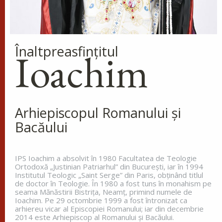
ne-a arătat ca pe cei din urmă oameni, ca pe niște
osândiți la moarte, fiindcă ne-am făcut priveliște
lumii și îngerilor și...
Ap. I Corinteni 4, 9-16
Înaltpreasfinţitul
Ioachim
Evanghelia zilei
În vremea aceea s-a apropiat de Iisus un om,
îngenunchind înaintea Lui și zicându-I: Doamne,
miluiește pe fiul meu, că este lunatic și pătimește
Arhiepiscopul Romanului și
rău, căci adesea cade în...
Bacăului
Ev. Matei 17, 14-23
doxologia.ro
IPS Ioachim a absolvit în 1980 Facultatea de Teologie
Ortodoxă „Justinian Patriarhul” din Bucureşti, iar în 1994
Preia articolele Doxologia în site-ul tău!
Institutul Teologic „Saint Serge” din Paris, obţinând titlul
de doctor în Teologie. În 1980 a fost tuns în monahism pe
seama Mănăstirii Bistriţa, Neamţ, primind numele de
Ioachim. Pe 29 octombrie 1999 a fost întronizat ca
arhiereu vicar al Episcopiei Romanului; iar din decembrie
2014 este Arhiepiscop al Romanului și Bacăului.