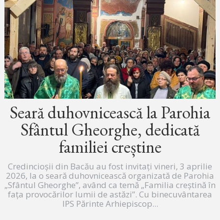
Seară duhovnicească la Parohia
Sfântul Gheorghe, dedicată
familiei creștine
Credincioșii din Bacău au fost invitați vineri, 3 aprilie
2026, la o seară duhovnicească organizată de Parohia
„Sfântul Gheorghe”, având ca temă „Familia creștină în
fața provocărilor lumii de astăzi”. Cu binecuvântarea
IPS Părinte Arhiepiscop...