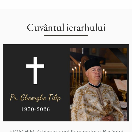
Cuvântul ierarhului
✝IOACHIM, Arhiepiscopul Romanului și Bacăului