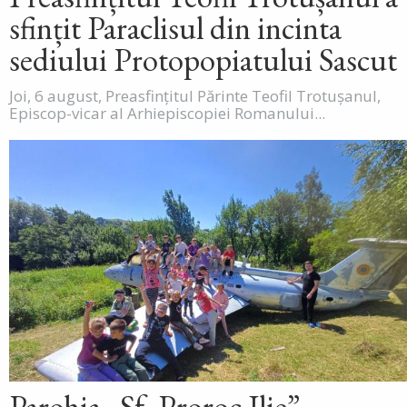
sfințit Paraclisul din incinta
sediului Protopopiatului Sascut
Joi, 6 august, Preasfințitul Părinte Teofil Trotușanul,
Episcop-vicar al Arhiepiscopiei Romanului...
Parohia „Sf. Proroc Ilie”