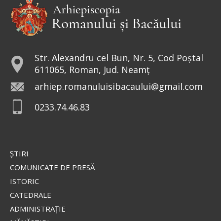
Ev. Matei 17, 24-27; 18, 1-4
doxologia.ro
Preia articolele Doxologia în site-ul tău!
Str. Alexandru cel Bun, Nr. 5, Cod Poștal
611065, Roman, Jud. Neamț
arhiep.romanuluisibacaului@gmail.com
0233.74.46.83
ŞTIRI
COMUNICATE DE PRESĂ
ISTORIC
CATEDRALE
ADMINISTRAŢIE