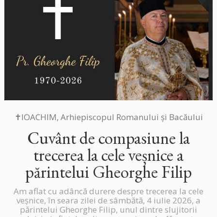
✝IOACHIM, Arhiepiscopul Romanului și Bacăului
Cuvânt de compasiune la
trecerea la cele veșnice a
părintelui Gheorghe Filip
Am aflat cu adâncă durere despre trecerea la cele
veșnice, în seara zilei de sâmbătă, 4 iulie 2026, a
părintelui Gheorghe Filip, unul dintre slujitorii