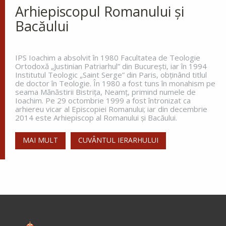
dormea, sfântul s-a trezit și a
Arhiepiscopul Romanului și
văzut o lumină care lumina întreg ținutul. Aceasta
Bacăului
lumină venea de la o coloană de foc de pe
celălalt...
IPS Ioachim a absolvit în 1980 Facultatea de Teologie
Ortodoxă „Justinian Patriarhul” din Bucureşti, iar în 1994
Institutul Teologic „Saint Serge” din Paris, obţinând titlul
Apostolul zilei
de doctor în Teologie. În 1980 a fost tuns în monahism pe
seama Mănăstirii Bistriţa, Neamţ, primind numele de
Fraților, vă îndemn, pentru Domnul nostru Iisus
Ioachim. Pe 29 octombrie 1999 a fost întronizat ca
Hristos și pentru iubirea Duhului Sfânt, ca
arhiereu vicar al Episcopiei Romanului; iar din decembrie
împreună cu mine, să luptați în rugăciuni către
2014 este Arhiepiscop al Romanului și Bacăului.
Dumnezeu pentru mine, ca să scap de...
MAI MULT
CUVÂNTUL IERARHULUI
Ap. Romani 15, 30-33
Evanghelia zilei
În vremea aceea s-au apropiat de Petru cei ce
strâng darea (
pentru templu
) și i-au zis: Învățătorul
vostru nu plătește darea? Ba da! – a zis el. Dar
intrând...