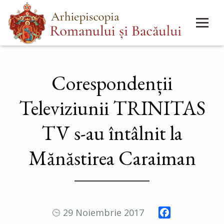
Mergi
Main
la
menu
conţinutul
principal
Corespondenții
Televiziunii TRINITAS
TV s-au întâlnit la
Mănăstirea Caraiman
Facebook
29 Noiembrie 2017