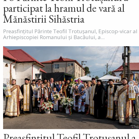
participat la hramul de vară al
Mănăstirii Sihăstria
Preasfințitul Părinte Teofil Trotușanul, Episcop-vicar al
Arhiepiscopiei Romanului și Bacăului, a...
Preasfințitul Teofil Trotușanul a