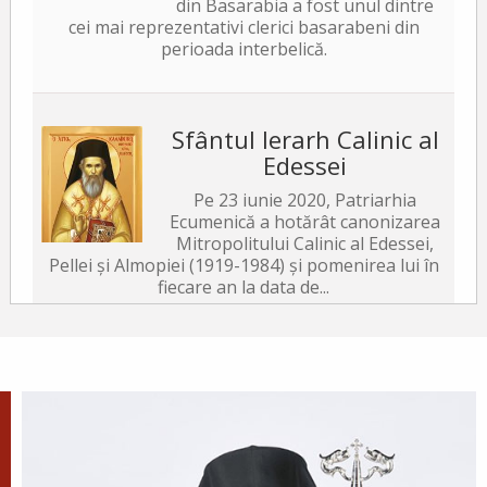
din Basarabia a fost unul dintre
cei mai reprezentativi clerici basarabeni din
perioada interbelică.
Sfântul Ierarh Calinic al
Edessei
Pe 23 iunie 2020, Patriarhia
Ecumenică a hotărât canonizarea
Mitropolitului Calinic al Edessei,
Pellei și Almopiei (1919-1984) și pomenirea lui în
fiecare an la data de...
Sfântul Ierarh Emilian
Mărturisitorul, Episcopul
Cizicului
Sfântul Ierarh Emilian,
mărturisitorul lui Hristos, a trăit