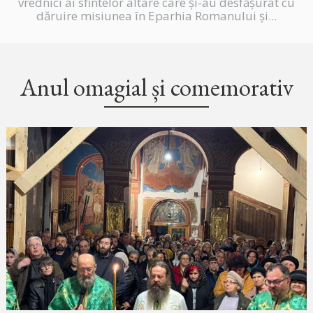
vrednici ai sfintelor altare care și-au desfășurat cu
dăruire misiunea în Eparhia Romanului și...
Anul omagial și comemorativ