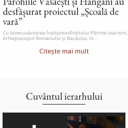
Parohiile Văsâești și Hangani au
desfășurat proiectul „Școală de
vară”
Cu binecuvântarea Înaltpreasfințitului Părinte Ioachim,
Arhiepiscopul Romanului și Bacăului, în...
Citește mai mult
Cuvântul ierarhului