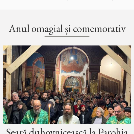
Anul omagial și comemorativ
Seară duhovnicească la Parohia