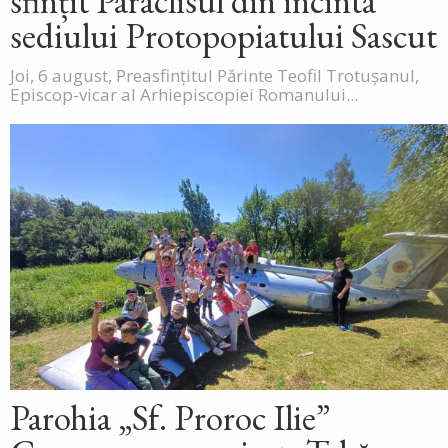
sfințit Paraclisul din incinta
sediului Protopopiatului Sascut
Joi, 6 august, Preasfințitul Părinte Teofil Trotușanul,
Episcop-vicar al Arhiepiscopiei Romanului...
Parohia „Sf. Proroc Ilie”