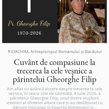
✝IOACHIM, Arhiepiscopul Romanului și Bacăului
Cuvânt de compasiune la
trecerea la cele veșnice a
părintelui Gheorghe Filip
Am aflat cu adâncă durere despre trecerea la cele
veșnice, în seara zilei de sâmbătă, 4 iulie 2026, a
părintelui Gheorghe Filip, unul dintre slujitorii
vrednici ai sfintelor altare care și-au desfășurat cu
dăruire misiunea în Eparhia Romanului și...