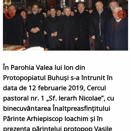
În Parohia Valea lui Ion din
Protopopiatul Buhuși s-a întrunit în
data de 12 februarie 2019, Cercul
pastoral nr. 1 „Sf. Ierarh Nicolae”, cu
binecuvântarea Înaltpreasfințitului
Părinte Arhiepiscop Ioachim și în
prezența părintelui protopop Vasile