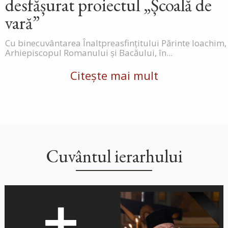
desfășurat proiectul „Școală de
vară”
Cu binecuvântarea Înaltpreasfințitului Părinte Ioachim,
Arhiepiscopul Romanului și Bacăului, în...
Citește mai mult
Cuvântul ierarhului