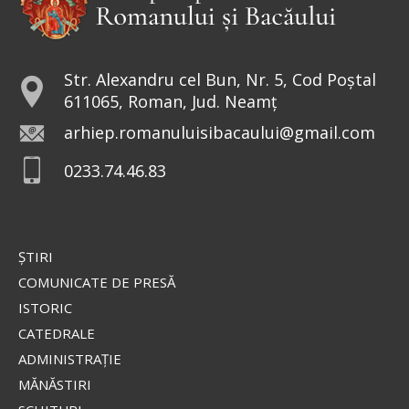
doxologia.ro
Preia articolele Doxologia în site-ul tău!
Str. Alexandru cel Bun, Nr. 5, Cod Poștal
611065, Roman, Jud. Neamț
arhiep.romanuluisibacaului@gmail.com
0233.74.46.83
ŞTIRI
COMUNICATE DE PRESĂ
ISTORIC
CATEDRALE
ADMINISTRAŢIE
MĂNĂSTIRI