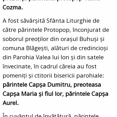
Cozma.
A fost săvârșită Sfânta Liturghie de
către părintele Protopop, înconjurat de
soborul preoților din orașul Buhuși și
comuna Blăgești, alături de credincioși
din Parohia Valea lui Ion și din satele
învecinate, în cadrul căreia au fost
pomeniți și ctitorii bisericii parohiale:
părintele Capșa Dumitru, preoteasa
Capșa Maria și fiul lor, părintele Capșa
Aurel.
În cuvântul de învățătură, părintele