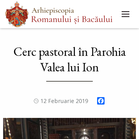
Mergi
Main
la
menu
conţinutul
principal
Cerc pastoral în Parohia
Valea lui Ion
Facebook
12 Februarie 2019