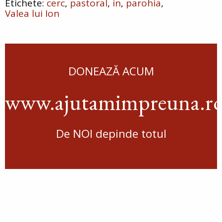
cerc
pastoral
in
parohia
Valea lui Ion
DONEAZĂ ACUM
www.ajutamimpreuna.r
De NOI depinde totul