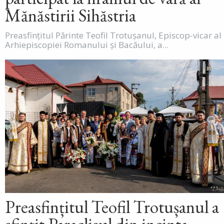
Mănăstirii Sihăstria
Preasfințitul Părinte Teofil Trotușanul, Episcop-vicar al
Arhiepiscopiei Romanului și Bacăului, a...
Preasfințitul Teofil Trotușanul a