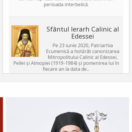
perioada interbelică.
Sfântul Ierarh Calinic al
Edessei
Pe 23 iunie 2020, Patriarhia
Ecumenică a hotărât canonizarea
Mitropolitului Calinic al Edessei,
Pellei și Almopiei (1919-1984) și pomenirea lui în
fiecare an la data de...
Sfântul Ierarh Emilian
Mărturisitorul, Episcopul
Cizicului
Sfântul Ierarh Emilian,
mărturisitorul lui Hristos, a trăit
pe vremea împărăției lui Leon Armeanul,