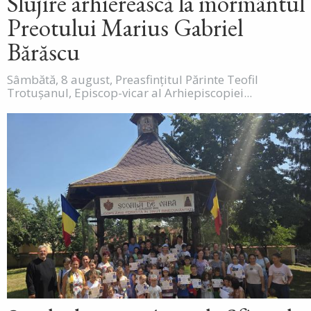
Slujire arhierească la mormântul
Preotului Marius Gabriel
Bărăscu
Sâmbătă, 8 august, Preasfințitul Părinte Teofil
Trotușanul, Episcop-vicar al Arhiepiscopiei...