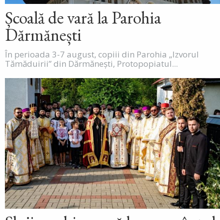
Școală de vară la Parohia
Dărmănești
În perioada 3-7 august, copiii din Parohia „Izvorul
Tămăduirii” din Dărmănești, Protopopiatul...