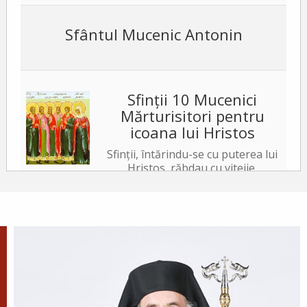
Sfântul Mucenic Antonin
Sfinții 10 Mucenici
Mărturisitori pentru
icoana lui Hristos
Sfinții, întărindu-se cu puterea lui
Hristos, răbdau cu vitejie,
neslăbind cu trupurile. Iar tiranul, văzând acest
lucru, a poruncit să le ardă fețele cu fiare arse,...
✝) Duminica a 10-a după
Rusalii (Vindecarea
lunaticului)
În vremea aceea s-a apropiat de