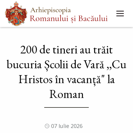
Mergi
Main
la
menu
conţinutul
principal
200 de tineri au trăit
bucuria Școlii de Vară ,,Cu
Hristos în vacanță" la
Roman
07 Iulie 2026