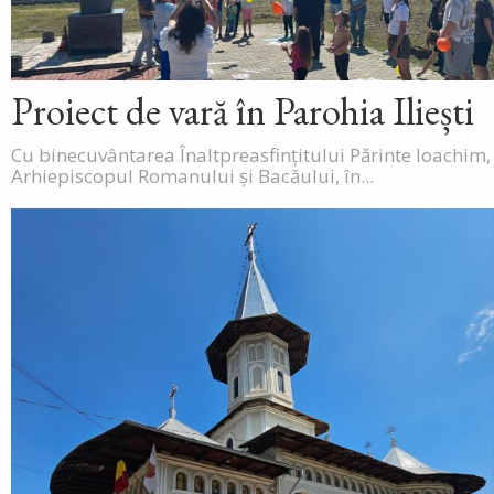
Proiect de vară în Parohia Iliești
Cu binecuvântarea Înaltpreasfințitului Părinte Ioachim,
Arhiepiscopul Romanului și Bacăului, în...