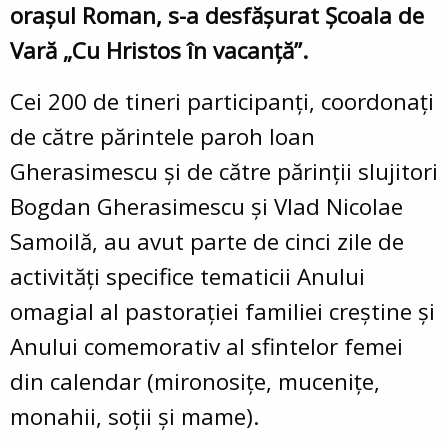
orașul Roman, s-a desfășurat Școala de
Vară „Cu Hristos în vacanță”.
Cei 200 de tineri participanți, coordonați
de către părintele paroh Ioan
Gherasimescu și de către părinții slujitori
Bogdan Gherasimescu şi Vlad Nicolae
Samoilă, au avut parte de cinci zile de
activități specifice tematicii Anului
omagial al pastorației familiei creștine și
Anului comemorativ al sfintelor femei
din calendar (mironosițe, mucenițe,
monahii, soții și mame).