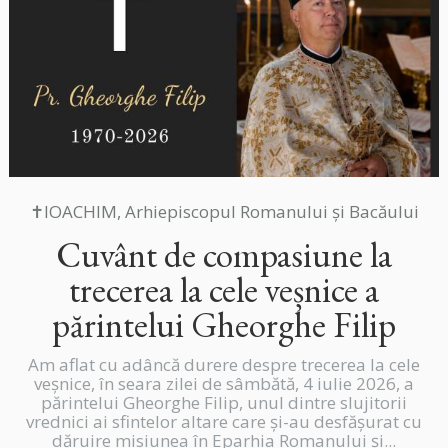
✝IOACHIM, Arhiepiscopul Romanului și Bacăului
Cuvânt de compasiune la
trecerea la cele veșnice a
părintelui Gheorghe Filip
Am aflat cu adâncă durere despre trecerea la cele
veșnice, în seara zilei de sâmbătă, 4 iulie 2026, a
părintelui Gheorghe Filip, unul dintre slujitorii
vrednici ai sfintelor altare care și-au desfășurat cu
dăruire misiunea în Eparhia Romanului și...