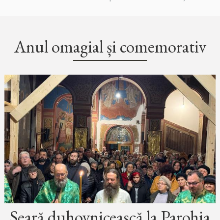
Anul omagial și comemorativ
Seară duhovnicească la Parohia