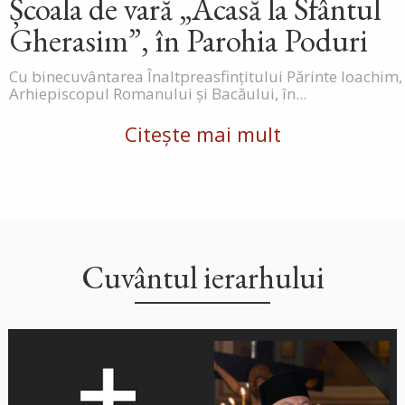
Școala de vară „Acasă la Sfântul
Gherasim”, în Parohia Poduri
Cu binecuvântarea Înaltpreasfințitului Părinte Ioachim,
Arhiepiscopul Romanului și Bacăului, în...
Citește mai mult
Cuvântul ierarhului