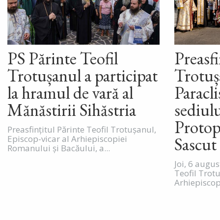
PS Părinte Teofil
Preasfi
Trotușanul a participat
Trotușa
la hramul de vară al
Paracli
Mănăstirii Sihăstria
sediul
Protop
Preasfințitul Părinte Teofil Trotușanul,
Episcop-vicar al Arhiepiscopiei
Sascut
Romanului și Bacăului, a...
Joi, 6 augus
Teofil Trot
Arhiepiscop