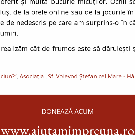
ferit și multă bucurie micuților. Ochii scl
luș, de la orele online sau de la jocurile 
te de nedescris pe care am surprins-o în câ
umiri.
 realizăm cât de frumos este să dăruiești ș
ăciun?”
Asociația „Sf. Voievod Ștefan cel Mare - Hâ
DONEAZĂ ACUM
www.ajutamimpreuna.ro