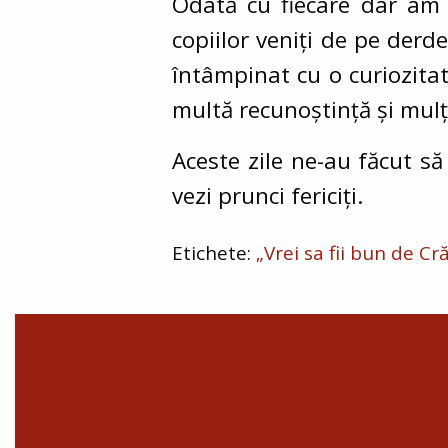
Odată cu fiecare dar am o
copiilor veniți de pe derde
întâmpinat cu o curiozita
multă recunoștință și mulț
Aceste zile ne-au făcut să
vezi prunci fericiți.
„Vrei sa fii bun de Cr