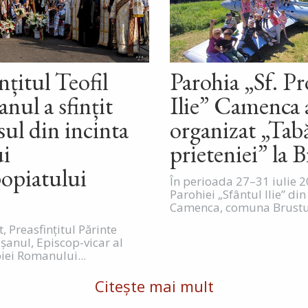
nțitul Teofil
Parohia „Sf. P
nul a sfințit
Ilie” Camenca 
sul din incinta
organizat „Tab
ui
prieteniei” la B
opiatului
În perioada 27–31 iulie 2
Parohiei „Sfântul Ilie” din
Camenca, comuna Brustur
t, Preasfințitul Părinte
ușanul, Episcop-vicar al
iei Romanului...
Citește mai mult