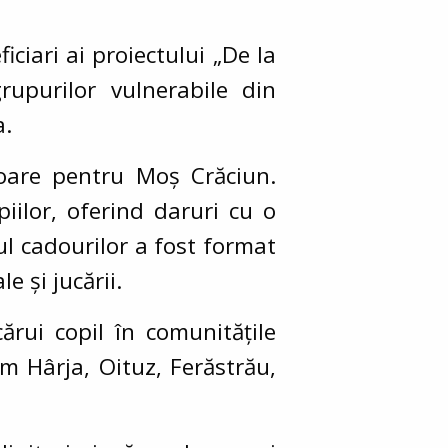
ciari ai proiectului „De la
rupurilor vulnerabile din
a.
soare pentru Moș Crăciun.
iilor, oferind daruri cu o
ul cadourilor a fost format
e și jucării.
ărui copil în comunitățile
m Hârja, Oituz, Ferăstrău,