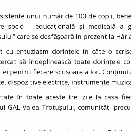
sistente unui număr de 100 de copii, benefi
re socio – educațională și medicală a g
ului” care se desfășoară în prezent la Hârj
nut cu entuziasm dorințele în câte o scri
ercat să îndeplinească toate dorințele cop
ei pentru fiecare scrisoare a lor. Conținut
te, dispozitive electrice, instrumente muzical
tate în toate aceste trei zile la casa fiec
iul GAL Valea Trotușului, comunități precu