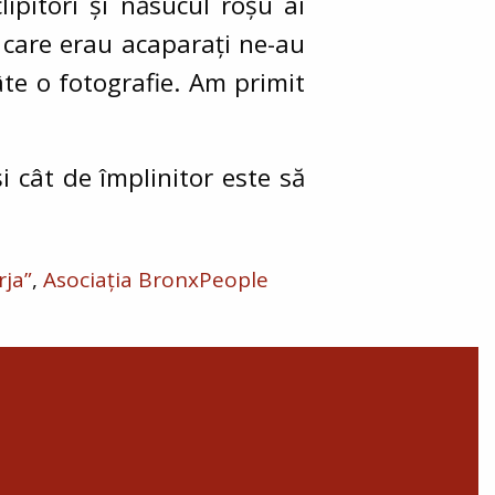
ipitori și năsucul roșu ai
în care erau acaparați ne-au
te o fotografie. Am primit
i cât de împlinitor este să
rja”
Asociația BronxPeople