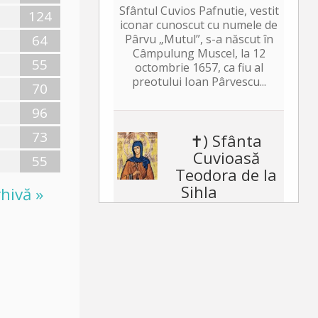
Sfântul Cuvios Pafnutie, vestit
124
iconar cunoscut cu numele de
64
Pârvu „Mutul”, s-a născut în
Câmpulung Muscel, la 12
55
octombrie 1657, ca fiu al
preotului Ioan Pârvescu...
70
96
73
✝) Sfânta
Cuvioasă
55
Teodora de la
Sihla
hivă »
Această floare duhovnicească
și mireasă a lui Hristos, pe
care a odrăslit-o pământul
binecuvântat al Moldovei, s-a
născut pe la jumătatea
secolului al XVII-lea, în satul...