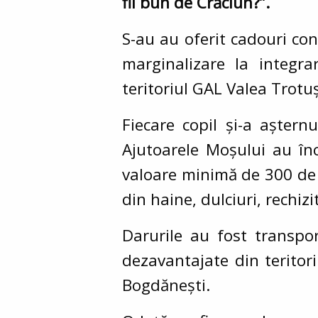
fii bun de Crăciun?”.
S-au au oferit cadouri con
marginalizare la integra
teritoriul GAL Valea Trotuș
Fiecare copil și-a așter
Ajutoarele Moșului au înc
valoare minimă de 300 de l
din haine, dulciuri, rechizi
Darurile au fost transpor
dezavantajate din teritor
Bogdănești.