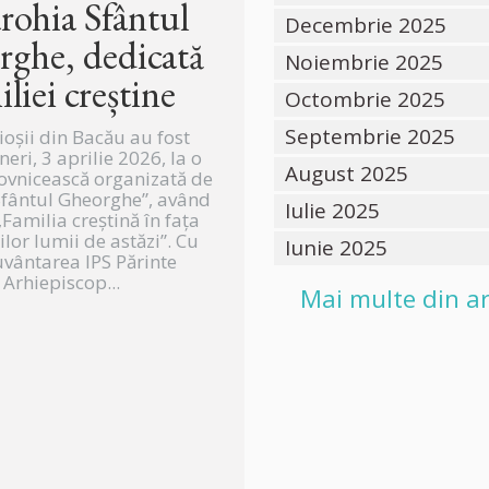
arohia Sfântul
Decembrie 2025
ghe, dedicată
Noiembrie 2025
iliei creștine
Octombrie 2025
Septembrie 2025
ioșii din Bacău au fost
ineri, 3 aprilie 2026, la o
August 2025
ovnicească organizată de
Sfântul Gheorghe”, având
Iulie 2025
Familia creștină în fața
lor lumii de astăzi”. Cu
Iunie 2025
vântarea IPS Părinte
Arhiepiscop...
Mai multe din ar