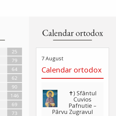
Calendar ortodox
25
7 August
79
Calendar ortodox
64
62
90
✝) Sfântul
146
Cuvios
69
Pafnutie –
Pârvu Zugravul
73