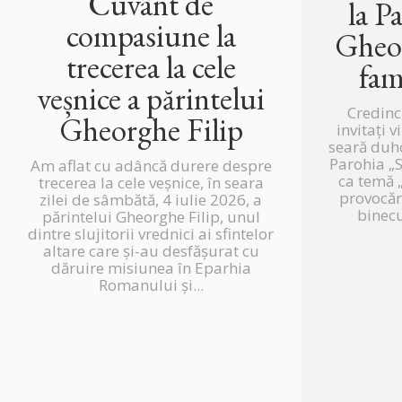
Cuvânt de
la P
compasiune la
Gheor
trecerea la cele
fam
veșnice a părintelui
Credinc
Gheorghe Filip
invitați v
seară duh
Parohia „
Am aflat cu adâncă durere despre
ca temă „
trecerea la cele veșnice, în seara
provocări
zilei de sâmbătă, 4 iulie 2026, a
binecu
părintelui Gheorghe Filip, unul
dintre slujitorii vrednici ai sfintelor
altare care și-au desfășurat cu
dăruire misiunea în Eparhia
Romanului și...