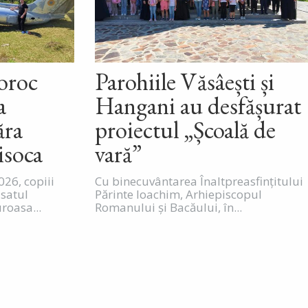
roroc
Parohiile Văsâești și
a
Hangani au desfășurat
ăra
proiectul „Școală de
isoca
vară”
026, copiii
Cu binecuvântarea Înaltpreasfințitului
 satul
Părinte Ioachim, Arhiepiscopul
oasa...
Romanului și Bacăului, în...