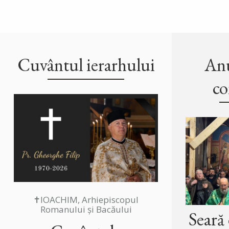
Cuvântul ierarhului
Anu
co
✝IOACHIM, Arhiepiscopul
Romanului și Bacăului
Seară