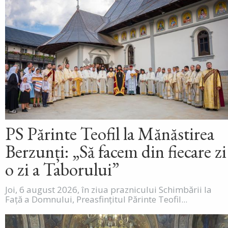
PS Părinte Teofil la Mănăstirea
Berzunți: „Să facem din fiecare zi
o zi a Taborului”
Joi, 6 august 2026, în ziua praznicului Schimbării la
Față a Domnului, Preasfințitul Părinte Teofil...