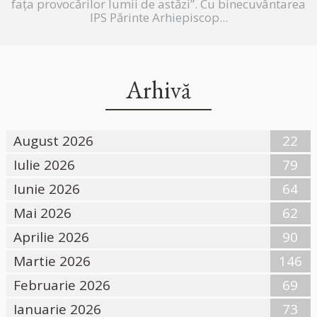
fața provocărilor lumii de astăzi”. Cu binecuvântarea
IPS Părinte Arhiepiscop...
Arhivă
August 2026
22
Iulie 2026
79
Iunie 2026
64
Mai 2026
62
Aprilie 2026
90
Martie 2026
146
Februarie 2026
69
Ianuarie 2026
73