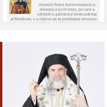
Această floare duhovnicească și
mireasă a lui Hristos, pe care a
odrăslit-o pământul binecuvântat
al Moldovei, s-a născut pe la jumătatea secolului
al XVII-lea, în satul...
După-prăznuirea
Schimbării la Față a
Domnului
Schimbarea la Față a
Mântuitorului Iisus Hristos este
unul din Praznicele împărătești ale Bisericii
Ortodoxe, sărbătorită la 6 august.
Sfântul Antonie de la
Optina