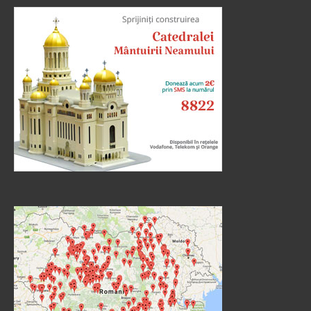
În vremea aceea s-au apropiat de Iisus saducheii,
cei ce zic că nu este înviere, și L-au întrebat, zicând:
Învățătorule, Moise a zis: «Dacă cineva moare
neavând copii, fratele...
Ev. Matei 22, 23-33
doxologia.ro
Preia articolele Doxologia în site-ul tău!