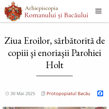
Mergi
Main
la
menu
conţinutul
principal
Ziua Eroilor, sărbătorită de
copiii şi enoriaşii Parohiei
Holt
Fa
30 Mai 2025
Protopopiatul Bacău