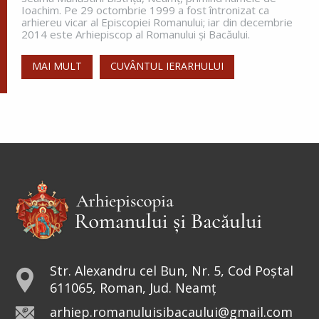
Ioachim. Pe 29 octombrie 1999 a fost întronizat ca
greutăți în a dobândi prunci....
arhiereu vicar al Episcopiei Romanului; iar din decembrie
2014 este Arhiepiscop al Romanului și Bacăului.
MAI MULT
CUVÂNTUL IERARHULUI
Sfânta Irina,
Împărăteasa
Sfânta Irina rămâne model de
curaj și tărie. Într-o lume condusă
de bărbați, sfânta a avut curajul să
repună în Biserici icoanele. De aceea, peste
veacuri, a rămas drept...
Sfântul Sfinţit Mucenic Narcis,
Patriarhul Ierusalimului
Str. Alexandru cel Bun, Nr. 5, Cod Poștal
611065, Roman, Jud. Neamț
Cinstirea Sfintei Icoane a
arhiep.romanuluisibacaului@gmail.com