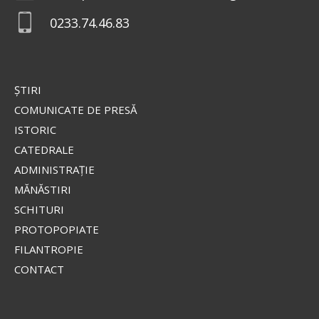
Maicii Domnului de la
0233.74.46.83
Valaam
Icoana o înfățișează pe Fecioara
Maria în mărime naturală, cu
privirea coborâtă, stând în picioare pe un nor,
ŞTIRI
îmbrăcată într-o mantie roșie strălucitoare și un
stihar...
COMUNICATE DE PRESĂ
ISTORIC
CATEDRALE
Apostolul zilei
ADMINISTRAŢIE
Fraților, lauda noastră aceasta este: mărturia
MĂNĂSTIRI
conștiinței noastre că am umblat în lume, și mai
SCHITURI
ales la voi, în sfințenie și în curăție dumnezeiască,
PROTOPOPIATE
nu în înțelepciune...
FILANTROPIE
Ap. II Corinteni 1, 12-20
CONTACT
Evanghelia zilei