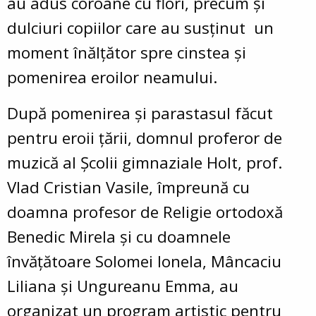
au adus coroane cu flori, precum și
dulciuri copiilor care au susţinut un
moment înălţător spre cinstea şi
pomenirea eroilor neamului.
După pomenirea şi parastasul făcut
pentru eroii ţării, domnul proferor de
muzică al Şcolii gimnaziale Holt, prof.
Vlad Cristian Vasile, împreună cu
doamna profesor de Religie ortodoxă
Benedic Mirela şi cu doamnele
învăţătoare Solomei Ionela, Mâncaciu
Liliana şi Ungureanu Emma, au
organizat un program artistic pentru