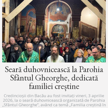
Seară duhovnicească la Parohia
Sfântul Gheorghe, dedicată
familiei creștine
Credincioșii din Bacău au fost invitați vineri, 3 aprilie
2026, la o seară duhovnicească organizată de Parohia
„Sfântul Gheorghe”, având ca temă „Familia creștină în