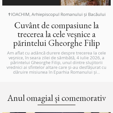
✝IOACHIM, Arhiepiscopul Romanului și Bacăului
Cuvânt de compasiune la
trecerea la cele veșnice a
părintelui Gheorghe Filip
Am aflat cu adâncă durere despre trecerea la cele
veșnice, în seara zilei de sâmbătă, 4 iulie 2026, a
părintelui Gheorghe Filip, unul dintre slujitorii
vrednici ai sfintelor altare care și-au desfășurat cu
dăruire misiunea în Eparhia Romanului și...
Anul omagial și comemorativ