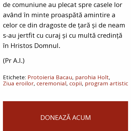
de comuniune au plecat spre casele lor
având în minte proaspătă amintire a
celor ce din dragoste de ţară şi de neam
s-au jertfit cu curaj şi cu multă credinţă
în Hristos Domnul.
(Pr A.I.)
Protoieria Bacau
parohia Holt
Ziua eroilor
ceremonial
copii
program artistic
DONEAZĂ ACUM