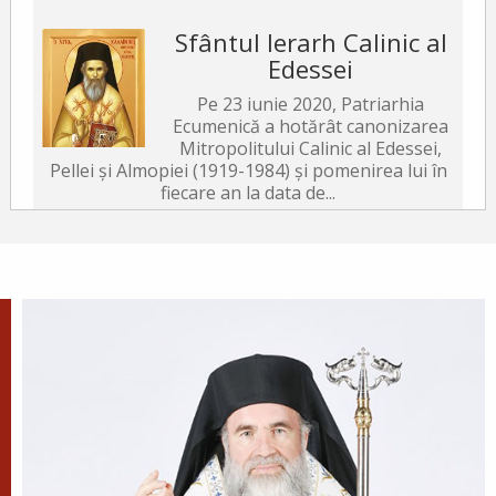
Sfântul Ierarh Calinic al
Edessei
Pe 23 iunie 2020, Patriarhia
Ecumenică a hotărât canonizarea
Mitropolitului Calinic al Edessei,
Pellei și Almopiei (1919-1984) și pomenirea lui în
fiecare an la data de...
Sfântul Ierarh Emilian
Mărturisitorul, Episcopul
Cizicului
Sfântul Ierarh Emilian,
mărturisitorul lui Hristos, a trăit
pe vremea împărăției lui Leon Armeanul,
luptătorul împotriva icoanelor, și fiind el episcop
al Cizicului, de...