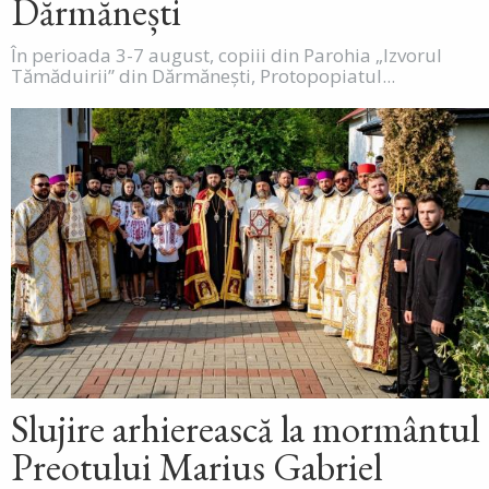
Dărmănești
În perioada 3-7 august, copiii din Parohia „Izvorul
Tămăduirii” din Dărmănești, Protopopiatul...
Slujire arhierească la mormântul
Preotului Marius Gabriel