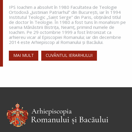
IPS Ioachim a absolvit în 1980 Facultatea de Teologie
Ortodoxă „Justinian Patriarhul” din Bucureşti, iar în 1994
Institutul Teologic „Saint Serge” din Paris, obţinând titlul
Apostolul zilei
de doctor în Teologie. În 1980 a fost tuns în monahism pe
seama Mănăstirii Bistriţa, Neamţ, primind numele de
Fraților, vă îndemn, pentru Domnul nostru Iisus
Ioachim. Pe 29 octombrie 1999 a fost întronizat ca
Hristos și pentru iubirea Duhului Sfânt, ca
arhiereu vicar al Episcopiei Romanului; iar din decembrie
împreună cu mine, să luptați în rugăciuni către
2014 este Arhiepiscop al Romanului și Bacăului.
Dumnezeu pentru mine, ca să scap de...
MAI MULT
CUVÂNTUL IERARHULUI
Ap. Romani 15, 30-33
Evanghelia zilei
În vremea aceea s-au apropiat de Petru cei ce
strâng darea (
pentru templu
) și i-au zis: Învățătorul
vostru nu plătește darea? Ba da! – a zis el. Dar
intrând...
Ev. Matei 17, 24-27; 18, 1-4
doxologia.ro