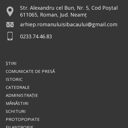
Preia articolele Doxologia în site-ul tău!
Str. Alexandru cel Bun, Nr. 5, Cod Poștal
611065, Roman, Jud. Neamț
arhiep.romanuluisibacaului@gmail.com
0233.74.46.83
ŞTIRI
COMUNICATE DE PRESĂ
ISTORIC
CATEDRALE
ADMINISTRAŢIE
MĂNĂSTIRI
SCHITURI
PROTOPOPIATE
FILANTROPIE