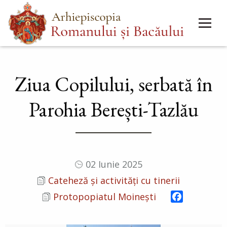
Mergi
Main
la
menu
conţinutul
principal
Ziua Copilului, serbată în
Parohia Berești-Tazlău
02 Iunie 2025
Cateheză și activități cu tinerii
Facebook
Protopopiatul Moinești