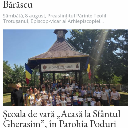
Bărăscu
Sâmbătă, 8 august, Preasfințitul Părinte Teofil
Trotușanul, Episcop-vicar al Arhiepiscopiei...
Școala de vară „Acasă la Sfântul
Gherasim”, în Parohia Poduri