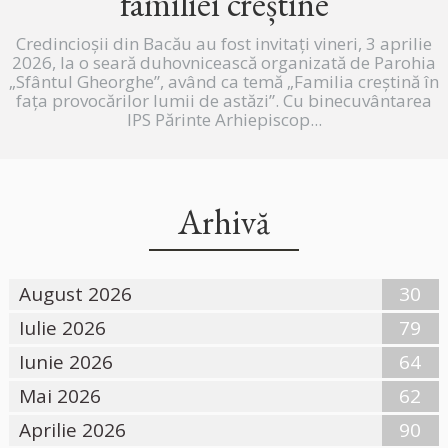
familiei creștine
Credincioșii din Bacău au fost invitați vineri, 3 aprilie
2026, la o seară duhovnicească organizată de Parohia
„Sfântul Gheorghe”, având ca temă „Familia creștină în
fața provocărilor lumii de astăzi”. Cu binecuvântarea
IPS Părinte Arhiepiscop...
Arhivă
August 2026
30
Iulie 2026
79
Iunie 2026
64
Mai 2026
62
Aprilie 2026
90