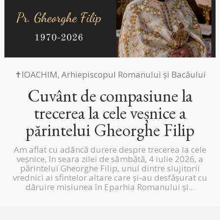
✝IOACHIM, Arhiepiscopul Romanului și Bacăului
Cuvânt de compasiune la
trecerea la cele veșnice a
părintelui Gheorghe Filip
Am aflat cu adâncă durere despre trecerea la cele
veșnice, în seara zilei de sâmbătă, 4 iulie 2026, a
părintelui Gheorghe Filip, unul dintre slujitorii
vrednici ai sfintelor altare care și-au desfășurat cu
dăruire misiunea în Eparhia Romanului și...