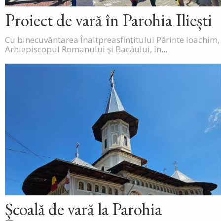
Proiect de vară în Parohia Iliești
Cu binecuvântarea Înaltpreasfințitului Părinte Ioachim,
Arhiepiscopul Romanului și Bacăului, în...
Școală de vară la Parohia