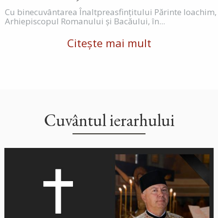
Cu binecuvântarea Înaltpreasfințitului Părinte Ioachim,
Arhiepiscopul Romanului și Bacăului, în...
Citește mai mult
Cuvântul ierarhului