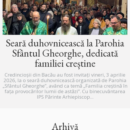
Seară duhovnicească la Parohia
Sfântul Gheorghe, dedicată
familiei creștine
Credincioșii din Bacău au fost invitați vineri, 3 aprilie
2026, la o seară duhovnicească organizată de Parohia
„Sfântul Gheorghe”, având ca temă „Familia creștină în
fața provocărilor lumii de astăzi”. Cu binecuvântarea
IPS Părinte Arhiepiscop...
Arhivă