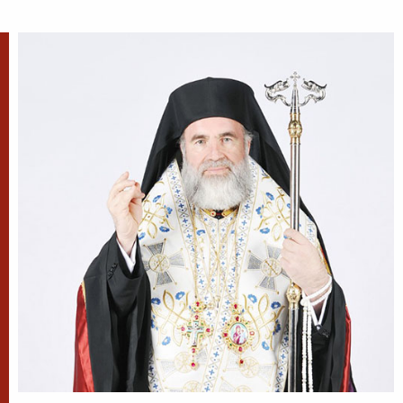
✝) Duminica a 10-a după
Rusalii (Vindecarea
lunaticului)
În vremea aceea s-a apropiat de
Iisus un om, îngenunchind
înaintea Lui și zicându-I: Doamne, miluiește pe
fiul meu, că este lunatic și pătimește rău,
căci adesea...
Apostolul zilei
Fraților, mi se pare că Dumnezeu, pe noi, apostolii,
ne-a arătat ca pe cei din urmă oameni, ca pe niște
osândiți la moarte, fiindcă ne-am făcut priveliște
lumii și îngerilor și...