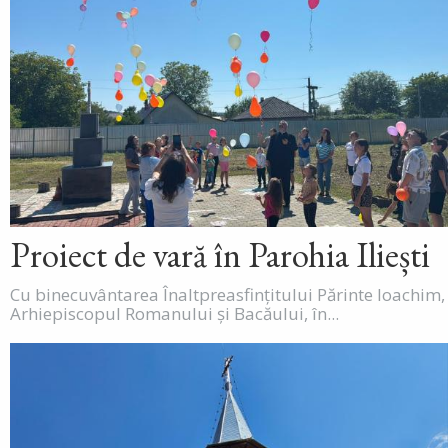
Proiect de vară în Parohia Iliești
Cu binecuvântarea Înaltpreasfințitului Părinte Ioachim,
Arhiepiscopul Romanului și Bacăului, în...