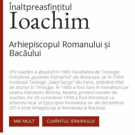
Ap. I Corinteni 4, 9-16
Înaltpreasfinţitul
Ioachim
Evanghelia zilei
În vremea aceea s-a apropiat de Iisus un om,
îngenunchind înaintea Lui și zicându-I: Doamne,
miluiește pe fiul meu, că este lunatic și pătimește
Arhiepiscopul Romanului și
rău, căci adesea cade în...
Bacăului
Ev. Matei 17, 14-23
doxologia.ro
IPS Ioachim a absolvit în 1980 Facultatea de Teologie
Ortodoxă „Justinian Patriarhul” din Bucureşti, iar în 1994
Preia articolele Doxologia în site-ul tău!
Institutul Teologic „Saint Serge” din Paris, obţinând titlul
de doctor în Teologie. În 1980 a fost tuns în monahism pe
seama Mănăstirii Bistriţa, Neamţ, primind numele de
Ioachim. Pe 29 octombrie 1999 a fost întronizat ca
arhiereu vicar al Episcopiei Romanului; iar din decembrie
2014 este Arhiepiscop al Romanului și Bacăului.
MAI MULT
CUVÂNTUL IERARHULUI