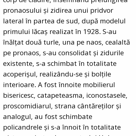
pronaosului şi zidirea unui pridvor
lateral în partea de sud, după modelul
primului lăcaş realizat în 1928. S-au
înălţat două turle, una pe naos, cealaltă
pe pronaos, s-au consolidat şi zidurile
existente, s-a schimbat în totalitate
acoperişul, realizându-se şi bolţile
interioare. A fost înnoite mobilierul
bisericesc, catapeteasma, iconostasele,
proscomidiarul, strana cântăreţilor şi
analogul, au fost schimbate
policandrele şi s-a înnoit în totalitate