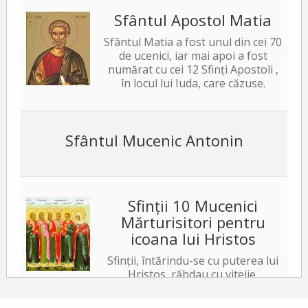
Sfântul Apostol Matia
Sfântul Matia a fost unul din cei 70
de ucenici, iar mai apoi a fost
numărat cu cei 12 Sfinți Apostoli ,
în locul lui Iuda, care căzuse.
Sfântul Mucenic Antonin
Sfinții 10 Mucenici
Mărturisitori pentru
icoana lui Hristos
Sfinții, întărindu-se cu puterea lui
Hristos, răbdau cu vitejie,
neslăbind cu trupurile. Iar tiranul, văzând acest
lucru, a poruncit să le ardă fețele cu fiare arse,...