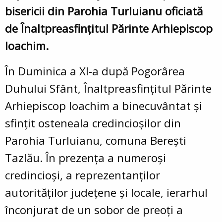
bisericii din Parohia Turluianu oficiată
de Înaltpreasfințitul Părinte Arhiepiscop
Ioachim.
În Duminica a XI-a după Pogorârea
Duhului Sfânt, Înaltpreasfințitul Părinte
Arhiepiscop Ioachim a binecuvântat şi
sfințit osteneala credincioşilor din
Parohia Turluianu, comuna Bereşti
Tazlău. În prezența a numeroși
credincioși, a reprezentanților
autorităților județene și locale, ierarhul
înconjurat de un sobor de preoți a