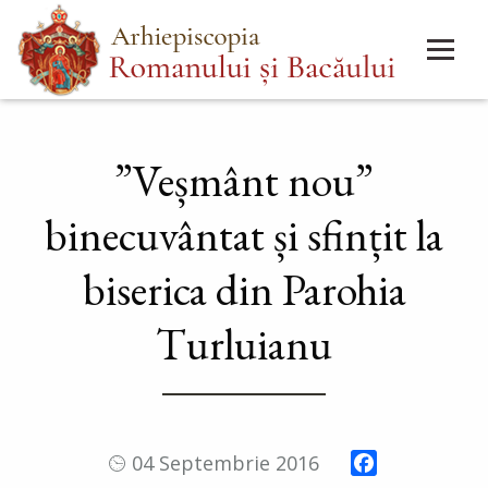
Mergi
Main
la
menu
conţinutul
principal
”Veșmânt nou”
binecuvântat și sfințit la
biserica din Parohia
Turluianu
Facebook
04 Septembrie 2016