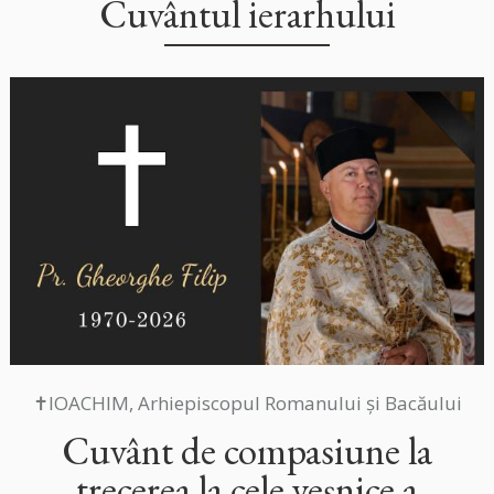
Cuvântul ierarhului
✝IOACHIM, Arhiepiscopul Romanului și Bacăului
Cuvânt de compasiune la
trecerea la cele veșnice a