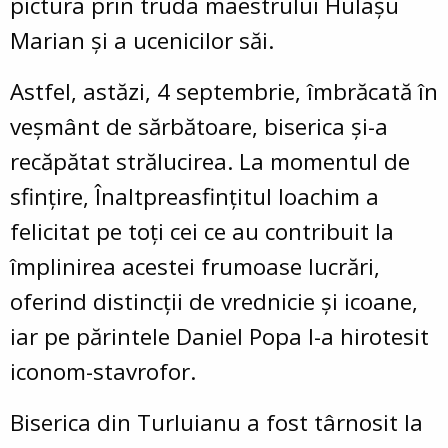
pictura prin truda maestrului Hulaşu
Marian şi a ucenicilor săi.
Astfel, astăzi, 4 septembrie, îmbrăcată în
veșmânt de sărbătoare, biserica și-a
recăpătat strălucirea. La momentul de
sfințire, Înaltpreasfințitul Ioachim a
felicitat pe toți cei ce au contribuit la
împlinirea acestei frumoase lucrări,
oferind distincții de vrednicie şi icoane,
iar pe părintele Daniel Popa l-a hirotesit
iconom-stavrofor.
Biserica din Turluianu a fost târnosit la