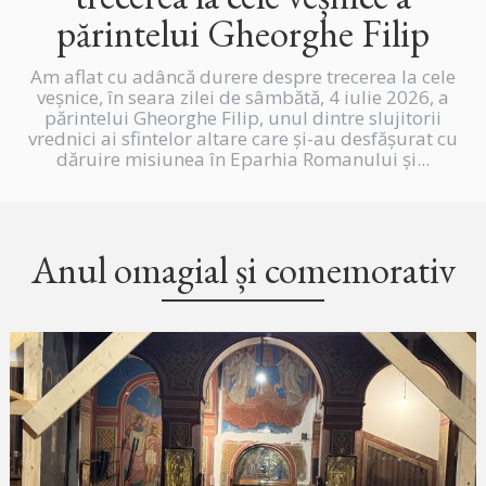
părintelui Gheorghe Filip
Am aflat cu adâncă durere despre trecerea la cele
veșnice, în seara zilei de sâmbătă, 4 iulie 2026, a
părintelui Gheorghe Filip, unul dintre slujitorii
vrednici ai sfintelor altare care și-au desfășurat cu
dăruire misiunea în Eparhia Romanului și...
Anul omagial și comemorativ