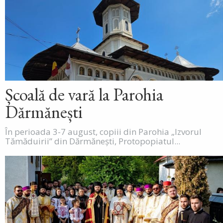
Școală de vară la Parohia
Dărmănești
În perioada 3-7 august, copiii din Parohia „Izvorul
Tămăduirii” din Dărmănești, Protopopiatul...