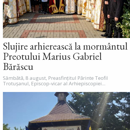
Slujire arhierească la mormântul
Preotului Marius Gabriel
Bărăscu
Sâmbătă, 8 august, Preasfințitul Părinte Teofil
Trotușanul, Episcop-vicar al Arhiepiscopiei...