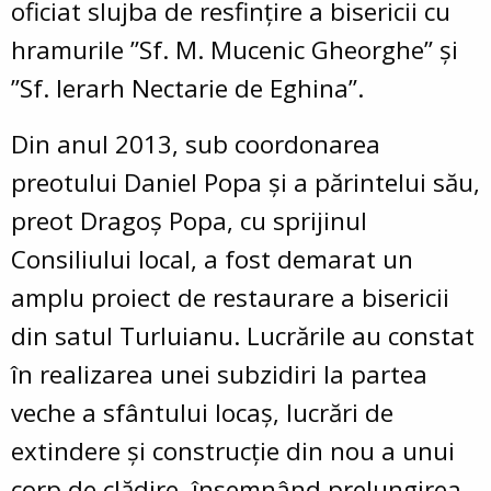
oficiat slujba de resfințire a bisericii cu
hramurile ”Sf. M. Mucenic Gheorghe” și
”Sf. Ierarh Nectarie de Eghina”.
Din anul 2013, sub coordonarea
preotului Daniel Popa şi a părintelui său,
preot Dragoş Popa, cu sprijinul
Consiliului local, a fost demarat un
amplu proiect de restaurare a bisericii
din satul Turluianu. Lucrările au constat
în realizarea unei subzidiri la partea
veche a sfântului locaş, lucrări de
extindere şi construcţie din nou a unui
corp de clădire, însemnând prelungirea