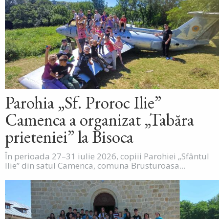
Parohia „Sf. Proroc Ilie”
Camenca a organizat „Tabăra
prieteniei” la Bisoca
În perioada 27–31 iulie 2026, copiii Parohiei „Sfântul
Ilie” din satul Camenca, comuna Brusturoasa...