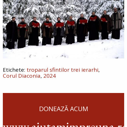
troparul sfintilor trei ierarhi
Corul Diaconia
2024
DONEAZĂ ACUM
www.ajutamimpreuna.r