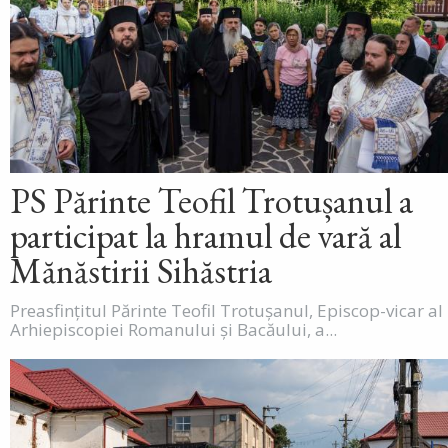
PS Părinte Teofil Trotușanul a
participat la hramul de vară al
Mănăstirii Sihăstria
Preasfințitul Părinte Teofil Trotușanul, Episcop-vicar al
Arhiepiscopiei Romanului și Bacăului, a...