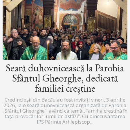
Seară duhovnicească la Parohia
Sfântul Gheorghe, dedicată
familiei creștine
Credincioșii din Bacău au fost invitați vineri, 3 aprilie
2026, la o seară duhovnicească organizată de Parohia
„Sfântul Gheorghe”, având ca temă „Familia creștină în
fața provocărilor lumii de astăzi”. Cu binecuvântarea
IPS Părinte Arhiepiscop...