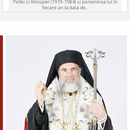
Pellei și Almopiei (1919-1984) și pomenirea lui în
fiecare an la data de...
Sfântul Ierarh Emilian
Mărturisitorul, Episcopul
Cizicului
Sfântul Ierarh Emilian,
mărturisitorul lui Hristos, a trăit
pe vremea împărăției lui Leon Armeanul,
luptătorul împotriva icoanelor, și fiind el episcop
al Cizicului, de...
Sfântul Ierarh Miron,
Episcopul Cretei
Pentru o viață îmbunătățită ca
aceasta a fost pus preot al sfintei
biserici a lui Dumnezeu și învăța