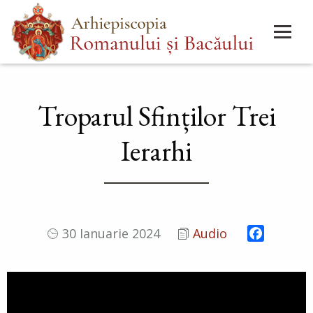
Mergi
Main
la
menu
conţinutul
principal
Troparul Sfinților Trei
Ierarhi
Faceboo
30 Ianuarie 2024
Audio