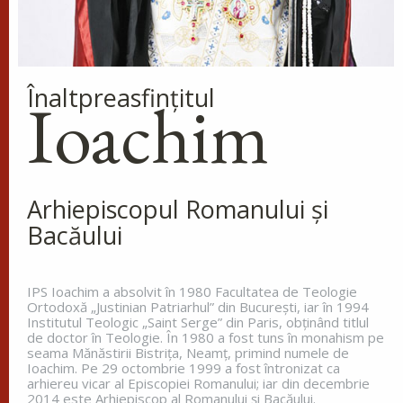
popoarele sfânta bună credință și le întărea spre
nevoințele cele...
Înaltpreasfinţitul
Ioachim
Cinstirea Sfintei Icoane a
Maicii Domnului de pe
Tolga (Tolgska)
La miezul nopții, când toată lumea
dormea, sfântul s-a trezit și a
Arhiepiscopul Romanului și
văzut o lumină care lumina întreg ținutul. Aceasta
Bacăului
lumină venea de la o coloană de foc de pe
celălalt...
IPS Ioachim a absolvit în 1980 Facultatea de Teologie
Ortodoxă „Justinian Patriarhul” din Bucureşti, iar în 1994
Institutul Teologic „Saint Serge” din Paris, obţinând titlul
Apostolul zilei
de doctor în Teologie. În 1980 a fost tuns în monahism pe
seama Mănăstirii Bistriţa, Neamţ, primind numele de
Fraților, vă îndemn, pentru Domnul nostru Iisus
Ioachim. Pe 29 octombrie 1999 a fost întronizat ca
Hristos și pentru iubirea Duhului Sfânt, ca
arhiereu vicar al Episcopiei Romanului; iar din decembrie
împreună cu mine, să luptați în rugăciuni către
2014 este Arhiepiscop al Romanului și Bacăului.