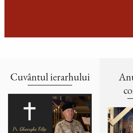
Cuvântul ierarhului
Anu
co