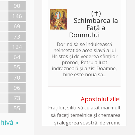
90
(✝)
146
Schimbarea la
69
Față a
Domnului
73
Dorind să se îndulcească
124
neîncetat de acea slavă a lui
64
Hristos și de vederea sfinților
proroci, Petru a luat
55
îndrăzneală și a zis: Doamne,
bine este nouă să...
70
96
73
Apostolul zilei
55
Fraților, siliți-vă cu atât mai mult
să faceți temeinice și chemarea
hivă »
și alegerea voastră, de vreme
ce, făcând acestea, nu veți greși