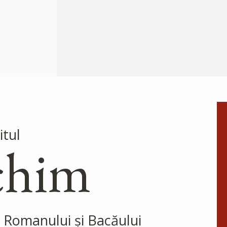
niciodată. Că așa vi se va da cu
bogăție...
Ap. II Petru 1, 10-19
Evanghelia zilei
În vremea aceea a luat Iisus cu
Sine pe Petru și pe Iacov și pe
Ioan, fratele lui, și i-a dus într-
un munte înalt, de o parte. Și S-
a schimbat la față înaintea lor...
itul
Ev. Matei 17, 1-9
chim
doxologia.ro
Preia articolele Doxologia
în site-ul tău!
 Romanului și Bacăului