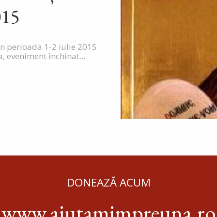
015
în perioada 1-2 iulie 2015
a, eveniment închinat...
DONEAZĂ ACUM
www.ajutamimpreuna.ro