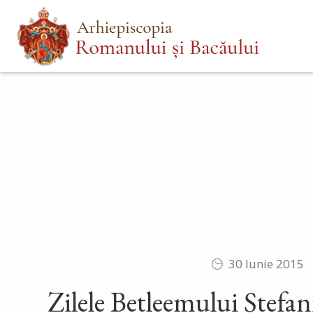
Mergi
Main
la
menu
conţinutul
principal
30 Iunie 2015
Zilele Betleemului Ștefani