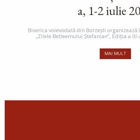
a, 1-2 iulie 2
Biserica voievodală din Borzești organizează 
„Zilele Betleemului Ștefanian”, Ediţia a III-
MAI MULT