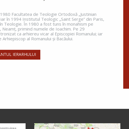
n 1980 Facultatea de Teologie Ortodoxă „Justinian
 iar în 1994 Institutul Teologic „Saint Serge” din Paris,
 în Teologie. În 1980 a fost tuns în monahism pe
a, Neamţ, primind numele de Ioachim. Pe 29
ronizat ca arhiereu vicar al Episcopiei Romanului; iar
Arhiepiscop al Romanului și Bacăului.
NTUL IERARHULUI