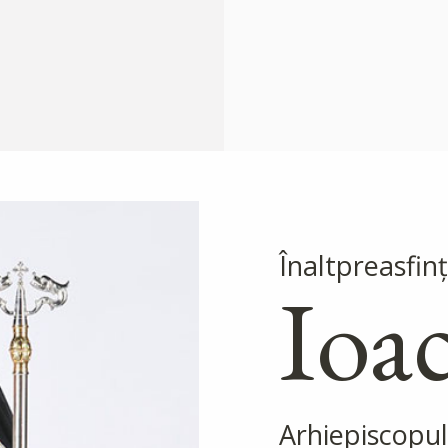
Înaltpreasfinţ
Ioa
Arhiepiscopul