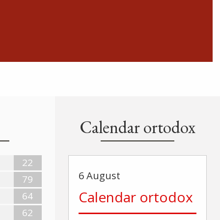
Calendar ortodox
22
6 August
79
Calendar ortodox
64
62