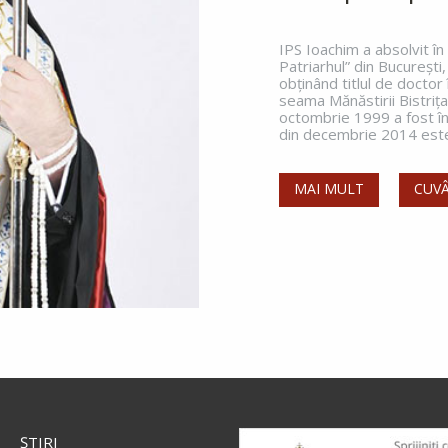
IPS Ioachim a absolvit î
Patriarhul” din Bucureşti,
obţinând titlul de doctor
seama Mănăstirii Bistriţ
octombrie 1999 a fost înt
din decembrie 2014 este 
MAI MULT
CUVÂ
ŞTIRI