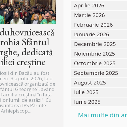
Aprilie 2026
Martie 2026
Februarie 2026
 duhovnicească
Ianuarie 2026
arohia Sfântul
Decembrie 2025
ghe, dedicată
Noiembrie 2025
iliei creștine
Octombrie 2025
Septembrie 2025
ioșii din Bacău au fost
ineri, 3 aprilie 2026, la o
August 2025
ovnicească organizată de
Sfântul Gheorghe”, având
Iulie 2025
Familia creștină în fața
lor lumii de astăzi”. Cu
Iunie 2025
vântarea IPS Părinte
Arhiepiscop...
Mai multe din ar