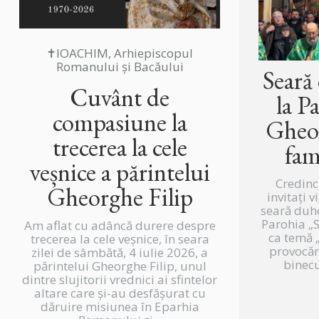
✝IOACHIM, Arhiepiscopul
Romanului și Bacăului
Seară
Cuvânt de
la P
compasiune la
Gheor
trecerea la cele
fam
veșnice a părintelui
Credinc
Gheorghe Filip
invitați v
seară duh
Parohia „
Am aflat cu adâncă durere despre
ca temă „
trecerea la cele veșnice, în seara
provocări
zilei de sâmbătă, 4 iulie 2026, a
binecu
părintelui Gheorghe Filip, unul
dintre slujitorii vrednici ai sfintelor
altare care și-au desfășurat cu
dăruire misiunea în Eparhia