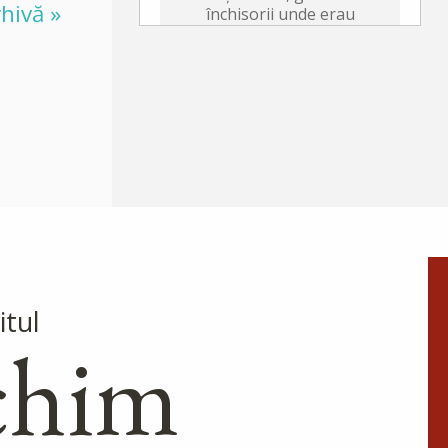
hivă »
închisorii unde erau
întemnițați creștinii. Fiind
martor la numeroase
tămăduiri minunate făcute de
Sfântul Laurențiu,...
Sfântul Sfințit
Mucenic Xist,
Episcopul
Romei
Sfântul Sfințit Mucenic Sixt era
din Atena, de neam grecesc, și
itul
a fost mai întâi filosof, apoi
chim
ucenic al lui Hristos.
Apostolul zilei