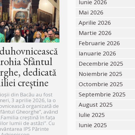
Iunie 2026
Mai 2026
Aprilie 2026
Martie 2026
Februarie 2026
 duhovnicească
Ianuarie 2026
arohia Sfântul
Decembrie 2025
ghe, dedicată
Noiembrie 2025
iliei creștine
Octombrie 2025
Septembrie 2025
ioșii din Bacău au fost
ineri, 3 aprilie 2026, la o
August 2025
ovnicească organizată de
Sfântul Gheorghe”, având
Iulie 2025
Familia creștină în fața
lor lumii de astăzi”. Cu
Iunie 2025
vântarea IPS Părinte
Arhiepiscop...