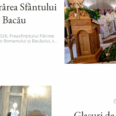
rârea Sfântului
, Bacău
26, Preasfințitului Părinte
i Romanului și Bacăului, s...
Glasuri de 