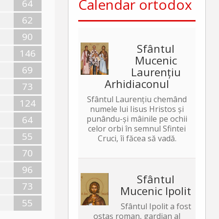
Calendar ortodox
64
62
90
Sfântul
146
Mucenic
69
Laurențiu
Arhidiaconul
73
Sfântul Laurențiu chemând
124
numele lui Iisus Hristos și
64
punându-și mâinile pe ochii
celor orbi în semnul Sfintei
55
Cruci, îi făcea să vadă.
70
96
Sfântul
73
Mucenic Ipolit
55
Sfântul Ipolit a fost
ostaș roman, gardian al