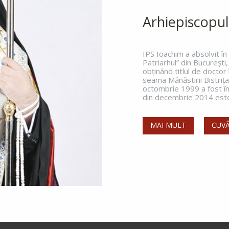
Arhiepiscopul
IPS Ioachim a absolvit î
Patriarhul” din Bucureşti,
obţinând titlul de doctor
seama Mănăstirii Bistriţ
octombrie 1999 a fost înt
din decembrie 2014 este 
MAI MULT
CUVÂ