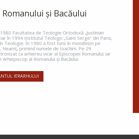
Fraților, v-am scris vouă
aceasta, ca nu cumva, la venirea
 Romanului și Bacăului
mea, să am întristare de la aceia
care trebuie să mă bucure, fiind
încredințat despre voi toți că
n 1980 Facultatea de Teologie Ortodoxă „Justinian
 iar în 1994 Institutul Teologic „Saint Serge” din Paris,
bucuria mea este și...
 în Teologie. În 1980 a fost tuns în monahism pe
a, Neamţ, primind numele de Ioachim. Pe 29
Ap. II Corinteni 2, 3-15
ronizat ca arhiereu vicar al Episcopiei Romanului; iar
Arhiepiscop al Romanului și Bacăului.
Evanghelia zilei
Zis-a Domnul către iudeii care
NTUL IERARHULUI
veniseră la Dânsul: Vai vouă,
cărturarilor și fariseilor
fățarnici! Pentru că închideți
Împărăția Cerurilor înaintea
oamenilor; voi nu intrați și...
Ev. Matei 23, 13-22
doxologia.ro