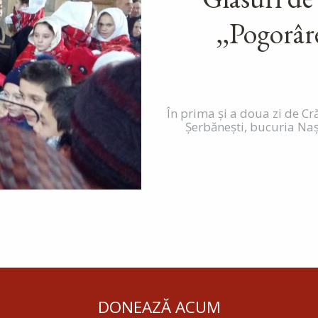
,,Pogorâ
În prima și a doua zi de Cr
Șerbănești, bucuria Nașt
DONEAZĂ ACUM