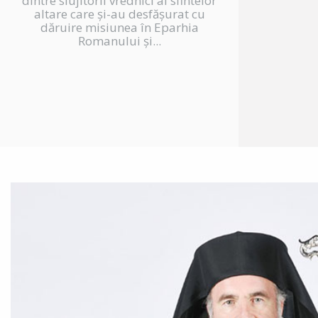
dintre slujitorii vrednici ai sfintelor
altare care și-au desfășurat cu
dăruire misiunea în Eparhia
Romanului și...