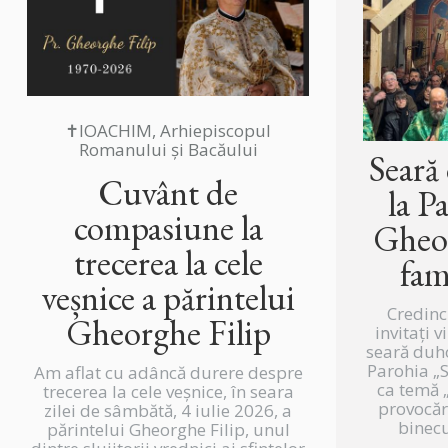
✝IOACHIM, Arhiepiscopul
Romanului și Bacăului
Seară
Cuvânt de
la P
compasiune la
Gheor
trecerea la cele
fam
veșnice a părintelui
Credinc
Gheorghe Filip
invitați v
seară duh
Parohia „
Am aflat cu adâncă durere despre
ca temă „
trecerea la cele veșnice, în seara
provocări
zilei de sâmbătă, 4 iulie 2026, a
binecu
părintelui Gheorghe Filip, unul