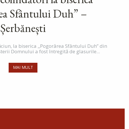
rea Sfântului Duh” –
Șerbănești
ăciun, la biserica ,,Pogorârea Sfântului Duh” din
erii Domnului a fost întregită de glasurile...
MAI MULT