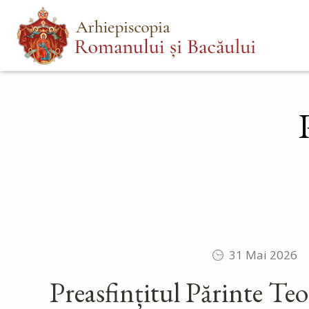
Mergi
Main
la
menu
conţinutul
principal
31 Mai 2026
Preasfințitul Părinte Teo