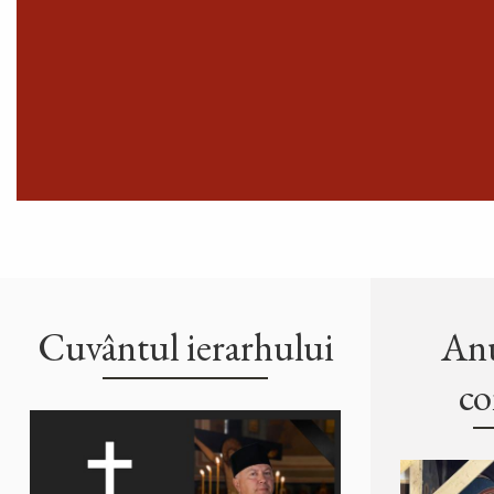
Cuvântul ierarhului
Anu
co