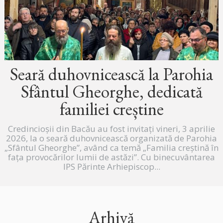
Seară duhovnicească la Parohia
Sfântul Gheorghe, dedicată
familiei creștine
Credincioșii din Bacău au fost invitați vineri, 3 aprilie
2026, la o seară duhovnicească organizată de Parohia
„Sfântul Gheorghe”, având ca temă „Familia creștină în
fața provocărilor lumii de astăzi”. Cu binecuvântarea
IPS Părinte Arhiepiscop...
Arhivă