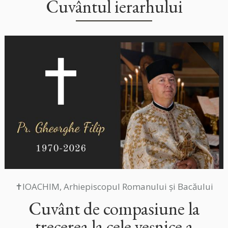
Cuvântul ierarhului
✝IOACHIM, Arhiepiscopul Romanului și Bacăului
Cuvânt de compasiune la
trecerea la cele veșnice a