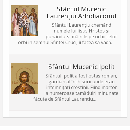
Sfântul Mucenic
Laurențiu Arhidiaconul
Sfântul Laurențiu chemând
numele lui Iisus Hristos și
punându-și mâinile pe ochii celor
orbi în semnul Sfintei Cruci, îi făcea să vadă.
Sfântul Mucenic Ipolit
Sfântul Ipolit a fost ostaș roman,
gardian al închisorii unde erau
întemnițați creștinii. Fiind martor
la numeroase tămăduiri minunate
făcute de Sfântul Laurențiu,...
Sfântul Sfințit Mucenic
Xist, Episcopul Romei