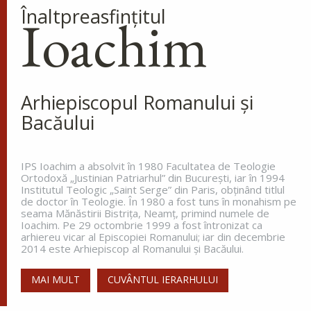
Înaltpreasfinţitul
voi nu intrați și...
Ioachim
Ev. Matei 23, 13-22
doxologia.ro
Preia articolele Doxologia în site-ul tău!
Arhiepiscopul Romanului și
Bacăului
IPS Ioachim a absolvit în 1980 Facultatea de Teologie
Ortodoxă „Justinian Patriarhul” din Bucureşti, iar în 1994
Institutul Teologic „Saint Serge” din Paris, obţinând titlul
de doctor în Teologie. În 1980 a fost tuns în monahism pe
seama Mănăstirii Bistriţa, Neamţ, primind numele de
Ioachim. Pe 29 octombrie 1999 a fost întronizat ca
arhiereu vicar al Episcopiei Romanului; iar din decembrie
2014 este Arhiepiscop al Romanului și Bacăului.
MAI MULT
CUVÂNTUL IERARHULUI