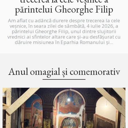
părintelui Gheorghe Filip
Am aflat cu adâncă durere despre trecerea la cele
veșnice, în seara zilei de sâmbătă, 4 iulie 2026, a
părintelui Gheorghe Filip, unul dintre slujitorii
vrednici ai sfintelor altare care și-au desfășurat cu
dăruire misiunea în Eparhia Romanului și...
Anul omagial și comemorativ