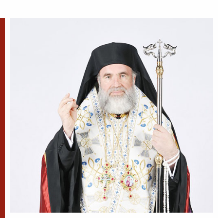
Sfântul Sfințit Mucenic Sixt era din
Atena, de neam grecesc, și a fost
mai întâi filosof, apoi ucenic al lui
Hristos.
Apostolul zilei
Fraților, v-am scris vouă aceasta, ca nu cumva, la
venirea mea, să am întristare de la aceia care
trebuie să mă bucure, fiind încredințat despre voi
toți că bucuria mea este și...
Ap. II Corinteni 2, 3-15
Evanghelia zilei
Zis-a Domnul către iudeii care veniseră la Dânsul:
Vai vouă, cărturarilor și fariseilor fățarnici! Pentru
că închideți Împărăția Cerurilor înaintea oamenilor;