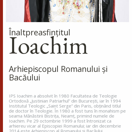
biserici a lui Dumnezeu și învăța
popoarele sfânta bună credință și le întărea spre
nevoințele cele...
Înaltpreasfinţitul
Ioachim
Cinstirea Sfintei Icoane a
Maicii Domnului de pe
Tolga (Tolgska)
La miezul nopții, când toată lumea
dormea, sfântul s-a trezit și a
Arhiepiscopul Romanului și
văzut o lumină care lumina întreg ținutul. Aceasta
Bacăului
lumină venea de la o coloană de foc de pe
celălalt...
IPS Ioachim a absolvit în 1980 Facultatea de Teologie
Ortodoxă „Justinian Patriarhul” din Bucureşti, iar în 1994
Institutul Teologic „Saint Serge” din Paris, obţinând titlul
Apostolul zilei
de doctor în Teologie. În 1980 a fost tuns în monahism pe
seama Mănăstirii Bistriţa, Neamţ, primind numele de
Fraților, vă îndemn, pentru Domnul nostru Iisus
Ioachim. Pe 29 octombrie 1999 a fost întronizat ca
Hristos și pentru iubirea Duhului Sfânt, ca
arhiereu vicar al Episcopiei Romanului; iar din decembrie
împreună cu mine, să luptați în rugăciuni către
2014 este Arhiepiscop al Romanului și Bacăului.