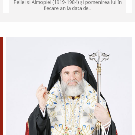
Pellei și Almopiei (1919-1984) și pomenirea lui în
fiecare an la data de...
Sfântul Ierarh Emilian
Mărturisitorul, Episcopul
Cizicului
Sfântul Ierarh Emilian,
mărturisitorul lui Hristos, a trăit
pe vremea împărăției lui Leon Armeanul,
luptătorul împotriva icoanelor, și fiind el episcop
al Cizicului, de...
Sfântul Ierarh Miron,
Episcopul Cretei
Pentru o viață îmbunătățită ca
aceasta a fost pus preot al sfintei