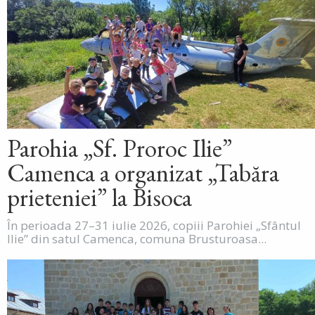
Parohia „Sf. Proroc Ilie”
Camenca a organizat „Tabăra
prieteniei” la Bisoca
În perioada 27–31 iulie 2026, copiii Parohiei „Sfântul
Ilie” din satul Camenca, comuna Brusturoasa...