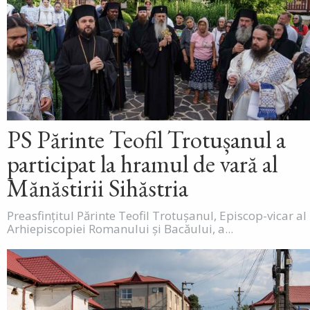
PS Părinte Teofil Trotușanul a
participat la hramul de vară al
Mănăstirii Sihăstria
Preasfințitul Părinte Teofil Trotușanul, Episcop-vicar al
Arhiepiscopiei Romanului și Bacăului, a...