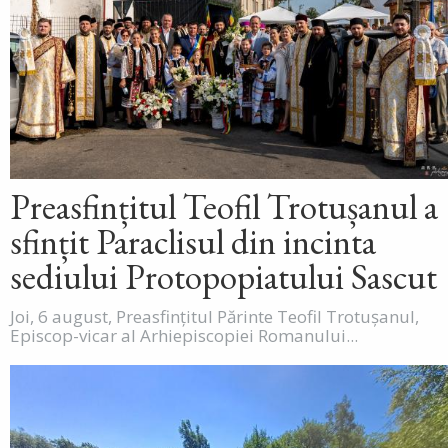
Preasfințitul Teofil Trotușanul a
sfințit Paraclisul din incinta
sediului Protopopiatului Sascut
Joi, 6 august, Preasfințitul Părinte Teofil Trotușanul,
Episcop-vicar al Arhiepiscopiei Romanului...