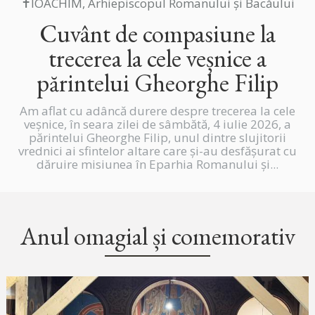
✝IOACHIM, Arhiepiscopul Romanului și Bacăului
Cuvânt de compasiune la
trecerea la cele veșnice a
părintelui Gheorghe Filip
Am aflat cu adâncă durere despre trecerea la cele
veșnice, în seara zilei de sâmbătă, 4 iulie 2026, a
părintelui Gheorghe Filip, unul dintre slujitorii
vrednici ai sfintelor altare care și-au desfășurat cu
dăruire misiunea în Eparhia Romanului și...
Anul omagial și comemorativ