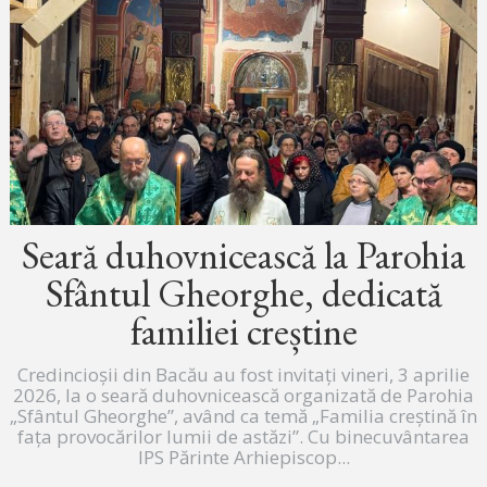
Seară duhovnicească la Parohia
Sfântul Gheorghe, dedicată
familiei creștine
Credincioșii din Bacău au fost invitați vineri, 3 aprilie
2026, la o seară duhovnicească organizată de Parohia
„Sfântul Gheorghe”, având ca temă „Familia creștină în
fața provocărilor lumii de astăzi”. Cu binecuvântarea
IPS Părinte Arhiepiscop...