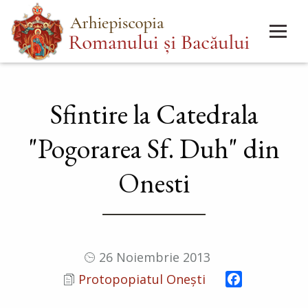
Mergi
Main
la
menu
conţinutul
principal
Sfintire la Catedrala
"Pogorarea Sf. Duh" din
Onesti
26 Noiembrie 2013
Facebook
Protopopiatul Onești