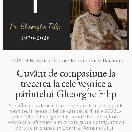
✝IOACHIM, Arhiepiscopul Romanului și Bacăului
Cuvânt de compasiune la
trecerea la cele veșnice a
părintelui Gheorghe Filip
Am aflat cu adâncă durere despre trecerea la cele
veșnice, în seara zilei de sâmbătă, 4 iulie 2026, a
părintelui Gheorghe Filip, unul dintre slujitorii
vrednici ai sfintelor altare care și-au desfășurat cu
dăruire misiunea în Eparhia Romanului și...