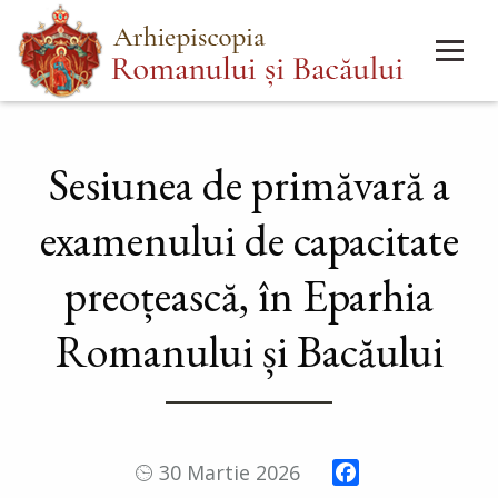
Mergi
Main
la
menu
conţinutul
principal
Sesiunea de primăvară a
examenului de capacitate
preoțească, în Eparhia
Romanului și Bacăului
Facebook
30 Martie 2026