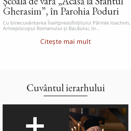
Școala de vară „Acasă la Sfântul
Gherasim”, în Parohia Poduri
Cu binecuvântarea Înaltpreasfințitului Părinte Ioachim,
Arhiepiscopul Romanului și Bacăului, în...
Citește mai mult
Cuvântul ierarhului