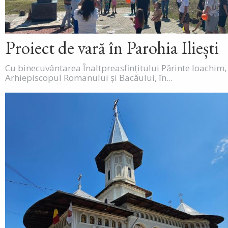
Proiect de vară în Parohia Iliești
Cu binecuvântarea Înaltpreasfințitului Părinte Ioachim,
Arhiepiscopul Romanului și Bacăului, în...