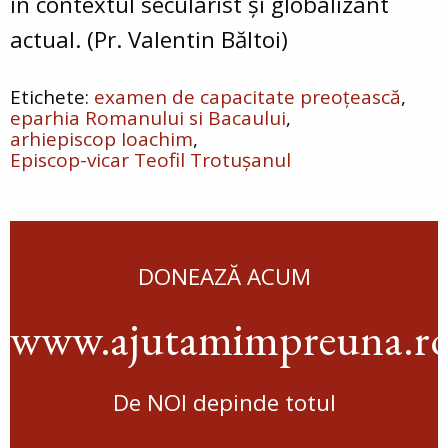
în contextul secularist și globalizant
actual. (Pr. Valentin Băltoi)
examen de capacitate preoțească
eparhia Romanului si Bacaului
arhiepiscop Ioachim
Episcop-vicar Teofil Trotușanul
DONEAZĂ ACUM
www.ajutamimpreuna.r
De NOI depinde totul