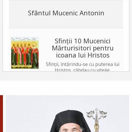
Sfântul Mucenic Antonin
Sfinții 10 Mucenici
Mărturisitori pentru
icoana lui Hristos
Sfinții, întărindu-se cu puterea lui
Hristos, răbdau cu vitejie,
neslăbind cu trupurile. Iar tiranul, văzând acest
lucru, a poruncit să le ardă fețele cu fiare arse,...
✝) Duminica a 10-a după
Rusalii (Vindecarea
lunaticului)
În vremea aceea s-a apropiat de