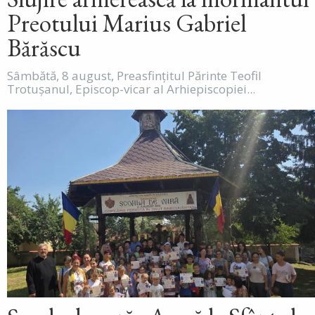
Preotului Marius Gabriel
Bărăscu
Sâmbătă, 8 august, Preasfințitul Părinte Teofil
Trotușanul, Episcop-vicar al Arhiepiscopiei...