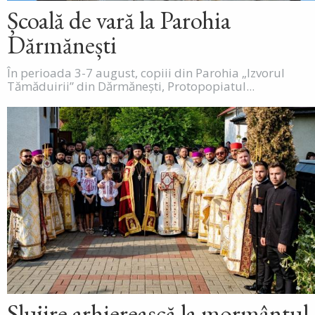
Școală de vară la Parohia
Dărmănești
În perioada 3-7 august, copiii din Parohia „Izvorul
Tămăduirii” din Dărmănești, Protopopiatul...
Slujire arhierească la mormântul