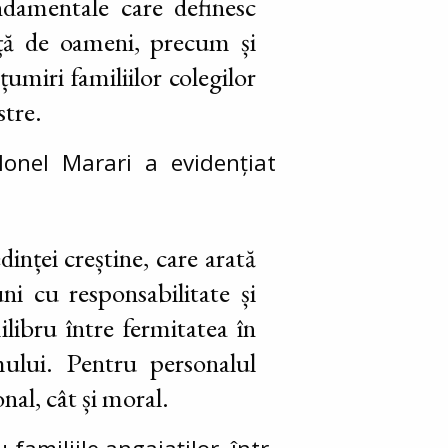
undamentale care definesc
față de oameni, precum și
umiri familiilor colegilor
stre.
Ionel Marari a evidențiat
inței creștine, care arată
ni cu responsabilitate și
libru între fermitatea în
mului. Pentru personalul
nal, cât și moral.