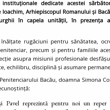
i instituționale dedicate acestei sărbăt
nte Ioachim, Arhiepiscopul Romanului și Bac
urghii în capela unității, în prezența a
 înălțate rugăciuni pentru sănătatea, ocro
penitenciar, precum și pentru familiile ace
flecție asupra misiunii profesionale desfă
e, echilibru, disciplină și asumare perman
ul Penitenciarului Bacău, doamna Simona C
recunoștință:
și Pavel reprezintă pentru noi un reper 