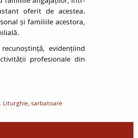
familiile angajaților, într-
stant oferit de acestea.
onal și familiile acestora,
ilială.
recunoștință, evidențiind
ctivității profesionale din
. Liturghie
sarbatoare