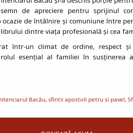
tenciarul Bacău și-a deschis porțile pentru 
semn de apreciere pentru sprijinul con
cazie de întâlnire și comuniune între pers
ibrului dintre viața profesională și cea fam
at într-un climat de ordine, respect și 
rolul esențial al familiei în susținerea a
itenciarul Bacău
sfintii apostoli petru si pavel
Sf