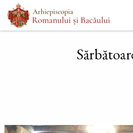
Mergi
Main
la
menu
conţinutul
principal
Sărbătoare