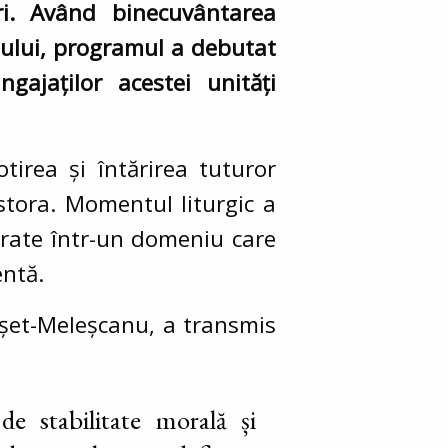
ori. Având binecuvântarea
ăului, programul a debutat
ngajaților acestei unități
tirea și întărirea tuturor
stora. Momentul liturgic a
șurate într-un domeniu care
entă.
oșet-Meleșcanu, a transmis
de stabilitate morală și