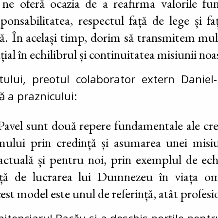
i ne oferă ocazia de a reafirma valorile f
sponsabilitatea, respectul față de lege și 
ală. În același timp, dorim să transmitem mulț
țial în echilibrul și continuitatea misiunii noa
ului, preotul colaborator extern Daniel-
ă a praznicului:
 Pavel sunt două repere fundamentale ale cred
mului prin credință și asumarea unei misiu
actuală și pentru noi, prin exemplul de echi
față de lucrarea lui Dumnezeu în viața o
est model este unul de referință, atât profesio