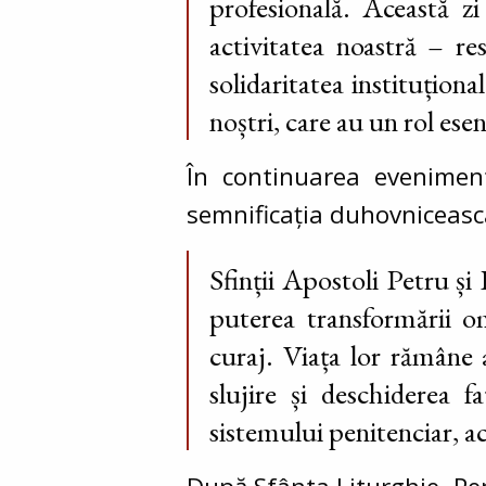
profesională. Această z
activitatea noastră – re
solidaritatea instituțion
noștri, care au un rol esen
În continuarea eveniment
semnificația duhovniceasc
Sfinții Apostoli Petru și
puterea transformării o
curaj. Viața lor rămâne 
slujire și deschiderea 
sistemului penitenciar, ac