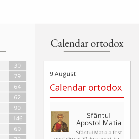
Calendar ortodox
30
9 August
79
Calendar ortodox
64
62
90
Sfântul
146
Apostol Matia
69
Sfântul Matia a fost
unul din cei 70 de ucenici, iar