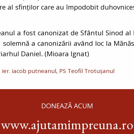
ire al sfinților care au împodobit duhovnic
eanul a fost canonizat de Sfântul Sinod al
 solemnă a canonizării având loc la Mănăs
iarhul Daniel. (Mioara Ignat)
. ier. iacob putneanul
PS Teofil Trotușanul
DONEAZĂ ACUM
www.ajutamimpreuna.ro