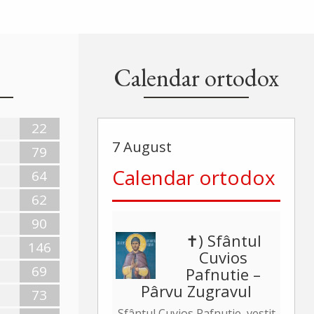
Calendar ortodox
22
7 August
79
Calendar ortodox
64
62
90
✝) Sfântul
146
Cuvios
69
Pafnutie –
Pârvu Zugravul
73
Sfântul Cuvios Pafnutie, vestit