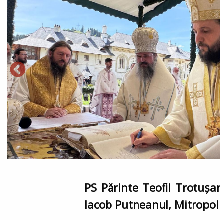
PS Părinte Teofil Trotușa
Iacob Putneanul, Mitropoli