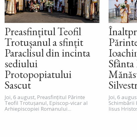
Preasfințitul Teofil
Înaltpr
Trotușanul a sfințit
Părint
Paraclisul din incinta
Ioachim
sediului
Sfânta 
Protopopiatului
Mănăst
Sascut
Silvest
Joi, 6 august, Preasfințitul Părinte
Joi, 6 augu
Teofil Trotușanul, Episcop-vicar al
Schimbării 
Arhiepiscopiei Romanului...
Iisus Hristos