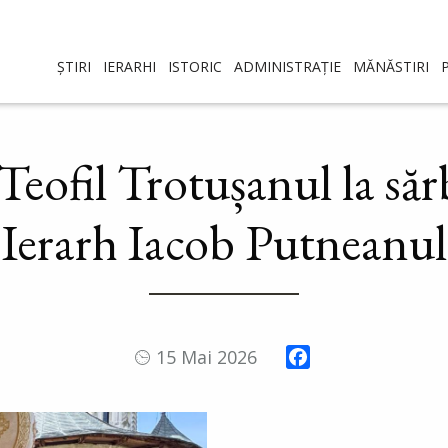
ȘTIRI
IERARHI
ISTORIC
ADMINISTRAȚIE
MĂNĂSTIRI
Teofil Trotușanul la săr
Ierarh Iacob Putneanul
Facebook
15 Mai 2026