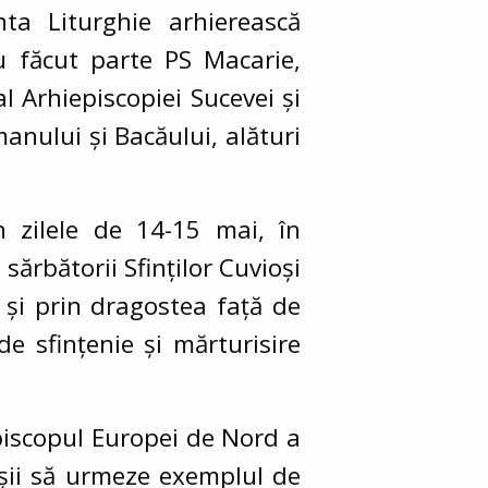
ta Liturghie arhierească
u făcut parte PS Macarie,
 Arhiepiscopiei Sucevei și
manului și Bacăului, alături
în zilele de 14-15 mai, în
sărbătorii Sfinților Cuvioși
că și prin dragostea față de
e sfințenie și mărturisire
Episcopul Europei de Nord a
oșii să urmeze exemplul de