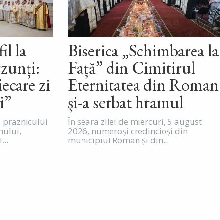
il la
Biserica „Schimbarea la
zunți:
Față” din Cimitirul
iecare zi
Eternitatea din Roman
i”
și-a serbat hramul
a praznicului
În seara zilei de miercuri, 5 august
nului,
2026, numeroși credincioși din
...
municipiul Roman și din...