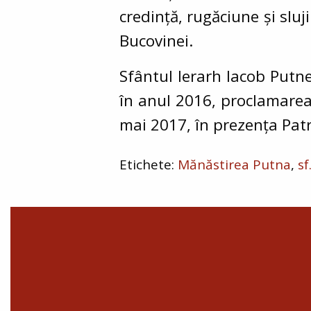
credință, rugăciune și sluj
Bucovinei.
Sfântul Ierarh Iacob Putn
în anul 2016, proclamarea
mai 2017, în prezența Patr
Mănăstirea Putna
sf