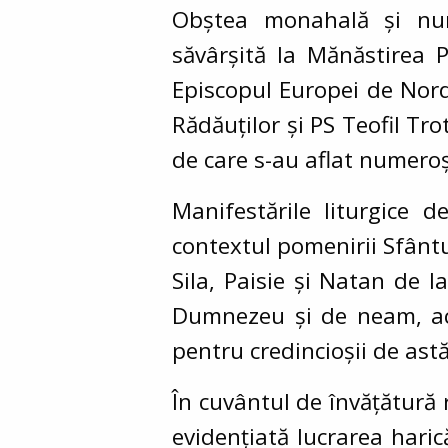
Obștea monahală și nume
săvârșită la Mănăstirea 
Episcopul Europei de Nord
Rădăuților și PS Teofil Tro
de care s-au aflat numeroși
Manifestările liturgice d
contextul pomenirii Sfântul
Sila, Paisie și Natan de la
Dumnezeu și de neam, aceș
pentru credincioșii de astă
În cuvântul de învățătură 
evidențiată lucrarea hari