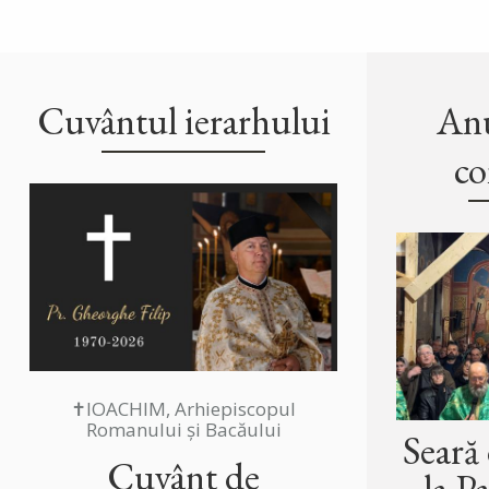
Cuvântul ierarhului
Anu
co
✝IOACHIM, Arhiepiscopul
Romanului și Bacăului
Seară
Cuvânt de
la P