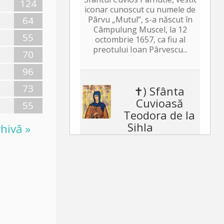
124
iconar cunoscut cu numele de
64
Pârvu „Mutul”, s-a născut în
Câmpulung Muscel, la 12
55
octombrie 1657, ca fiu al
preotului Ioan Pârvescu...
70
96
73
✝) Sfânta
Cuvioasă
55
Teodora de la
Sihla
hivă »
Această floare duhovnicească
și mireasă a lui Hristos, pe
care a odrăslit-o pământul
binecuvântat al Moldovei, s-a
născut pe la jumătatea
secolului al XVII-lea, în satul...