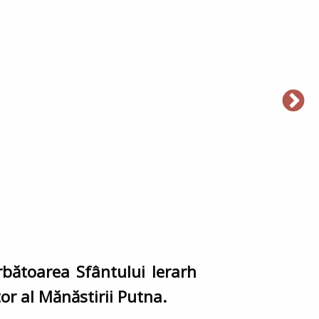
rbătoarea Sfântului Ierarh
tor al Mănăstirii Putna.