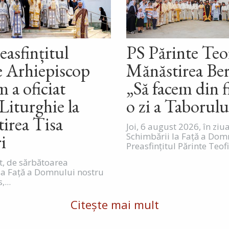
easfințitul
PS Părinte Teof
e Arhiepiscop
Mănăstirea Ber
 a oficiat
„Să facem din f
Liturghie la
o zi a Taborulu
irea Tisa
Joi, 6 august 2026, în ziu
ri
Schimbării la Față a Dom
Preasfințitul Părinte Teofil
st, de sărbătoarea
la Față a Domnului nostru
,...
Citește mai mult