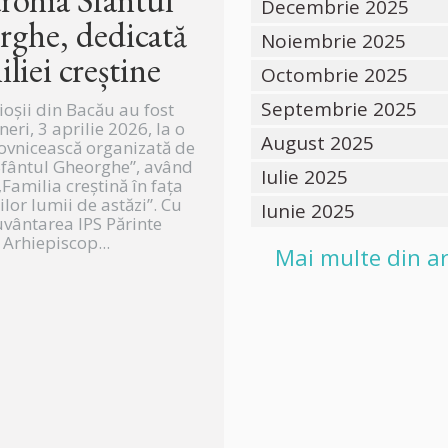
Decembrie 2025
ghe, dedicată
Noiembrie 2025
iliei creștine
Octombrie 2025
Septembrie 2025
ioșii din Bacău au fost
ineri, 3 aprilie 2026, la o
August 2025
ovnicească organizată de
Sfântul Gheorghe”, având
Iulie 2025
Familia creștină în fața
lor lumii de astăzi”. Cu
Iunie 2025
vântarea IPS Părinte
Arhiepiscop...
Mai multe din ar