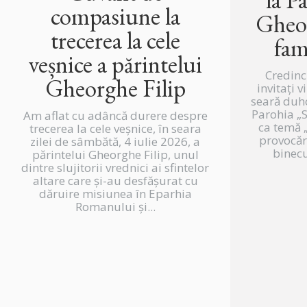
compasiune la
Gheor
trecerea la cele
fam
veșnice a părintelui
Credinc
Gheorghe Filip
invitați v
seară duh
Parohia „
Am aflat cu adâncă durere despre
ca temă „
trecerea la cele veșnice, în seara
provocări
zilei de sâmbătă, 4 iulie 2026, a
binecu
părintelui Gheorghe Filip, unul
dintre slujitorii vrednici ai sfintelor
altare care și-au desfășurat cu
dăruire misiunea în Eparhia
Romanului și...