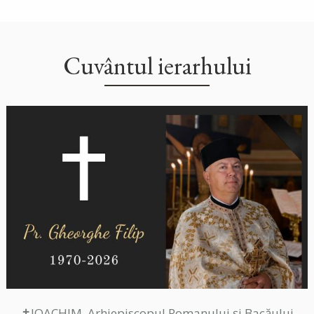
Cuvântul ierarhului
✝IOACHIM, Arhiepiscopul Romanului și Bacăului