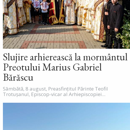
Slujire arhierească la mormântul
Preotului Marius Gabriel
Bărăscu
Sâmbătă, 8 august, Preasfințitul Părinte Teofil
Trotușanul, Episcop-vicar al Arhiepiscopiei...