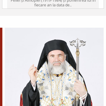
Pellei și Almopiei (1919-1984) și pomenirea lui în
fiecare an la data de...
Sfântul Ierarh Emilian
Mărturisitorul, Episcopul
Cizicului
Sfântul Ierarh Emilian,
mărturisitorul lui Hristos, a trăit
pe vremea împărăției lui Leon Armeanul,
luptătorul împotriva icoanelor, și fiind el episcop
al Cizicului, de...
Sfântul Ierarh Miron,
Episcopul Cretei
Pentru o viață îmbunătățită ca
aceasta a fost pus preot al sfintei
biserici a lui Dumnezeu și învăța