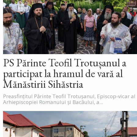
PS Părinte Teofil Trotușanul a
participat la hramul de vară al
Mănăstirii Sihăstria
Preasfințitul Părinte Teofil Trotușanul, Episcop-vicar al
Arhiepiscopiei Romanului și Bacăului, a...