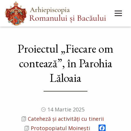
Mergi
Main
la
menu
conţinutul
principal
Proiectul „Fiecare om
contează”, în Parohia
Lăloaia
14 Martie 2025
Cateheză și activități cu tinerii
Facebook
Protopopiatul Moinești