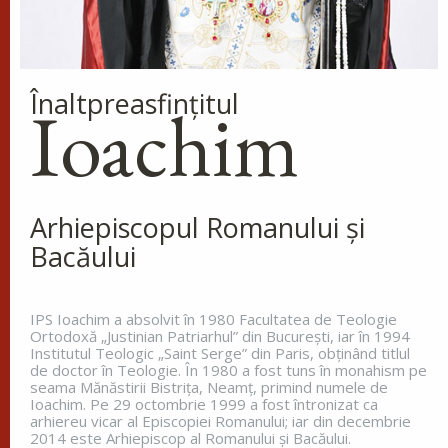
popoarele sfânta bună credință și le întărea spre
nevoințele cele...
Înaltpreasfinţitul
Ioachim
Cinstirea Sfintei Icoane a
Maicii Domnului de pe
Tolga (Tolgska)
La miezul nopții, când toată lumea
dormea, sfântul s-a trezit și a
Arhiepiscopul Romanului și
văzut o lumină care lumina întreg ținutul. Aceasta
Bacăului
lumină venea de la o coloană de foc de pe
celălalt...
IPS Ioachim a absolvit în 1980 Facultatea de Teologie
Ortodoxă „Justinian Patriarhul” din Bucureşti, iar în 1994
Institutul Teologic „Saint Serge” din Paris, obţinând titlul
Apostolul zilei
de doctor în Teologie. În 1980 a fost tuns în monahism pe
seama Mănăstirii Bistriţa, Neamţ, primind numele de
Fraților, vă îndemn, pentru Domnul nostru Iisus
Ioachim. Pe 29 octombrie 1999 a fost întronizat ca
Hristos și pentru iubirea Duhului Sfânt, ca
arhiereu vicar al Episcopiei Romanului; iar din decembrie
împreună cu mine, să luptați în rugăciuni către
2014 este Arhiepiscop al Romanului și Bacăului.