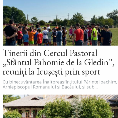
Tinerii din Cercul Pastoral
„Sfântul Pahomie de la Gledin”,
reuniți la Icușești prin sport
Cu binecuvântarea Înaltpreasfințitului Părinte Ioachim,
Arhiepiscopul Romanului și Bacăului, și sub...