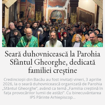
Seară duhovnicească la Parohia
Sfântul Gheorghe, dedicată
familiei creștine
Credincioșii din Bacău au fost invitați vineri, 3 aprilie
2026, la o seară duhovnicească organizată de Parohia
„Sfântul Gheorghe”, având ca temă „Familia creștină în
fața provocărilor lumii de astăzi”. Cu binecuvântarea
IPS Părinte Arhiepiscop...