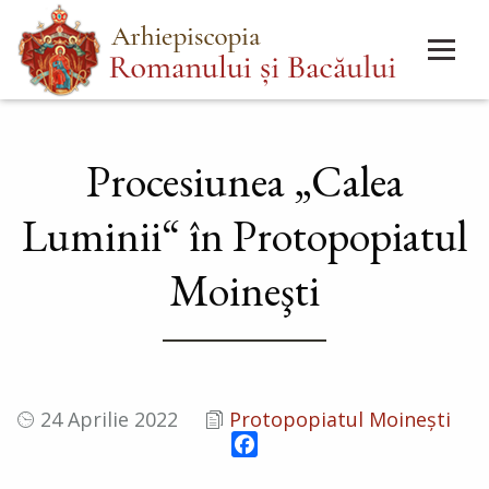
Mergi
Main
la
menu
conţinutul
principal
Procesiunea „Calea
Luminii“ în Protopopiatul
Moineşti
24 Aprilie 2022
Protopopiatul Moinești
Facebook