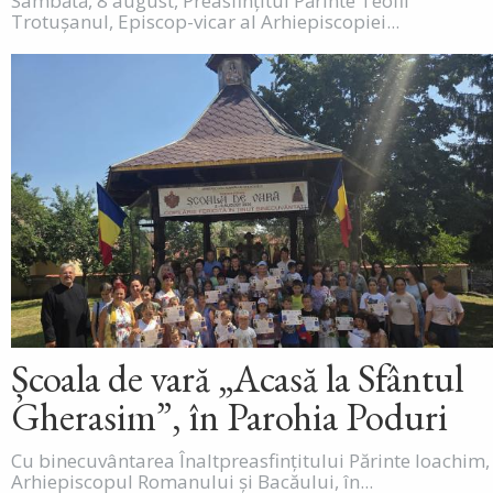
Sâmbătă, 8 august, Preasfințitul Părinte Teofil
Trotușanul, Episcop-vicar al Arhiepiscopiei...
Școala de vară „Acasă la Sfântul
Gherasim”, în Parohia Poduri
Cu binecuvântarea Înaltpreasfințitului Părinte Ioachim,
Arhiepiscopul Romanului și Bacăului, în...