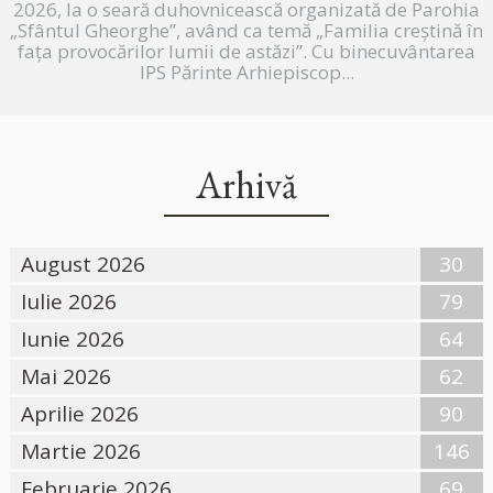
2026, la o seară duhovnicească organizată de Parohia
„Sfântul Gheorghe”, având ca temă „Familia creștină în
fața provocărilor lumii de astăzi”. Cu binecuvântarea
IPS Părinte Arhiepiscop...
Arhivă
August 2026
30
Iulie 2026
79
Iunie 2026
64
Mai 2026
62
Aprilie 2026
90
Martie 2026
146
Februarie 2026
69