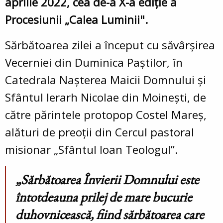
aprilie 2022, cea de-a X-a ediţie a
Procesiunii „Calea Luminii".
Sărbătoarea zilei a început cu săvârșirea
Vecerniei din Duminica Paștilor, în
Catedrala Nașterea Maicii Domnului și
Sfântul Ierarh Nicolae din Moinești, de
către părintele protopop Costel Mareș,
alături de preoții din Cercul pastoral
misionar „Sfântul Ioan Teologul”.
„Sărbătoarea Învierii Domnului este
întotdeauna prilej de mare bucurie
duhovnicească, fiind sărbătoarea care