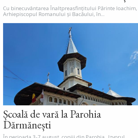
Cu binecuvântarea Înaltpreasfințitului Părinte Ioachim,
Arhiepiscopul Romanului și Bacăului, în...
Școală de vară la Parohia
Dărmănești
În perioada 3-7 august, copiii din Parohia „Izvorul