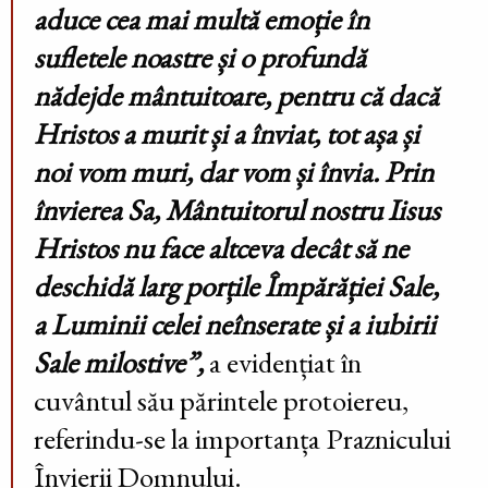
aduce cea mai multă emoție în
sufletele noastre și o profundă
nădejde mântuitoare, pentru că dacă
Hristos a murit și a înviat, tot așa și
noi vom muri, dar vom și învia. Prin
învierea Sa, Mântuitorul nostru Iisus
Hristos nu face altceva decât să ne
deschidă larg porțile Împărăției Sale,
a Luminii celei neînserate și a iubirii
Sale milostive”,
a evidențiat în
cuvântul său părintele protoiereu,
referindu-se la importanța Praznicului
Învierii Domnului.