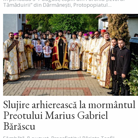
Tămăduirii” din Dărmănești, Protopopiatul...
Slujire arhierească la mormântul
Preotului Marius Gabriel
Bărăscu