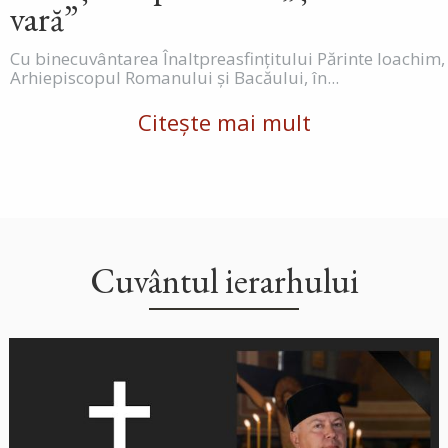
vară”
Cu binecuvântarea Înaltpreasfințitului Părinte Ioachim,
Arhiepiscopul Romanului și Bacăului, în...
Citește mai mult
Cuvântul ierarhului