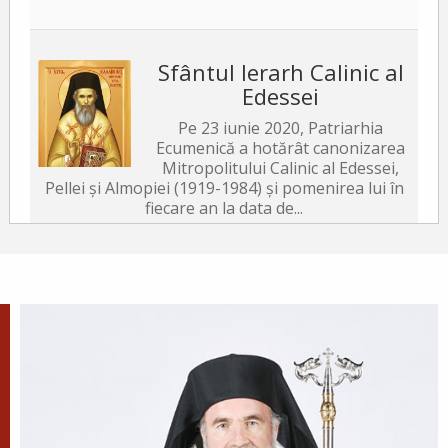
Sfântul Ierarh Calinic al
Edessei
Pe 23 iunie 2020, Patriarhia
Ecumenică a hotărât canonizarea
Mitropolitului Calinic al Edessei,
Pellei și Almopiei (1919-1984) și pomenirea lui în
fiecare an la data de...
Sfântul Ierarh Emilian
Mărturisitorul, Episcopul
Cizicului
Sfântul Ierarh Emilian,
mărturisitorul lui Hristos, a trăit
pe vremea împărăției lui Leon Armeanul,
luptătorul împotriva icoanelor, și fiind el episcop