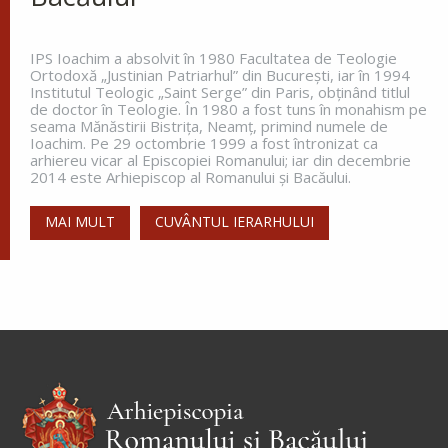
celălalt...
IPS Ioachim a absolvit în 1980 Facultatea de Teologie
Ortodoxă „Justinian Patriarhul” din Bucureşti, iar în 1994
Institutul Teologic „Saint Serge” din Paris, obţinând titlul
Apostolul zilei
de doctor în Teologie. În 1980 a fost tuns în monahism pe
seama Mănăstirii Bistriţa, Neamţ, primind numele de
Fraților, vă îndemn, pentru Domnul nostru Iisus
Ioachim. Pe 29 octombrie 1999 a fost întronizat ca
Hristos și pentru iubirea Duhului Sfânt, ca
arhiereu vicar al Episcopiei Romanului; iar din decembrie
împreună cu mine, să luptați în rugăciuni către
2014 este Arhiepiscop al Romanului și Bacăului.
Dumnezeu pentru mine, ca să scap de...
MAI MULT
CUVÂNTUL IERARHULUI
Ap. Romani 15, 30-33
Evanghelia zilei
În vremea aceea s-au apropiat de Petru cei ce
strâng darea (
pentru templu
) și i-au zis: Învățătorul
vostru nu plătește darea? Ba da! – a zis el. Dar
intrând...
Ev. Matei 17, 24-27; 18, 1-4