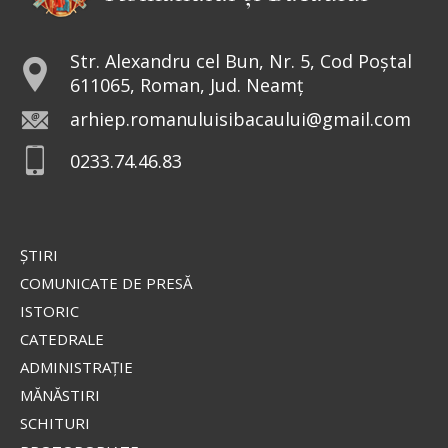
doxologia.ro
Preia articolele Doxologia în site-ul tău!
Str. Alexandru cel Bun, Nr. 5, Cod Poștal
611065, Roman, Jud. Neamț
arhiep.romanuluisibacaului@gmail.com
0233.74.46.83
ŞTIRI
COMUNICATE DE PRESĂ
ISTORIC
CATEDRALE
ADMINISTRAŢIE
MĂNĂSTIRI
SCHITURI