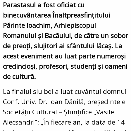
Parastasul a fost oficiat cu
binecuvântarea Înaltpreasfinţitului
Părinte Ioachim, Arhiepiscopul
Romanului și Bacăului, de către un sobor
de preoți, slujitori ai sfântului lăcaş. La
acest eveniment au luat parte numeroşi
credincioşi, profesori, studenți și oameni
de cultură.
La finalul slujbei a luat cuvântul domnul
Conf. Univ. Dr. Ioan Dănilă, președintele
Societății Cultural – Științifice „Vasile
Alecsandri”: „În fiecare an, la data de 14