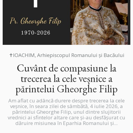
✝IOACHIM, Arhiepiscopul Romanului și Bacăului
Cuvânt de compasiune la
trecerea la cele veșnice a
părintelui Gheorghe Filip
Am aflat cu adâncă durere despre trecerea la cele
veșnice, în seara zilei de sâmbătă, 4 iulie 2026, a
părintelui Gheorghe Filip, unul dintre slujitorii
vrednici ai sfintelor altare care și-au desfășurat cu
dăruire misiunea în Eparhia Romanului și...