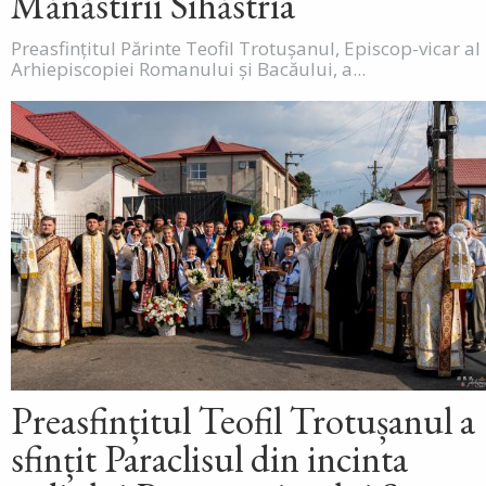
Mănăstirii Sihăstria
Preasfințitul Părinte Teofil Trotușanul, Episcop-vicar al
Arhiepiscopiei Romanului și Bacăului, a...
Preasfințitul Teofil Trotușanul a
sfințit Paraclisul din incinta