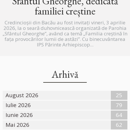
Sfântul Gheorghe, dedicată
familiei creștine
Credincioșii din Bacău au fost invitați vineri, 3 aprilie
2026, la o seară duhovnicească organizată de Parohia
„Sfântul Gheorghe”, având ca temă „Familia creștină în
fața provocărilor lumii de astăzi”. Cu binecuvântarea
IPS Părinte Arhiepiscop...
Arhivă
August 2026
25
Iulie 2026
79
Iunie 2026
64
Mai 2026
62