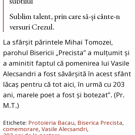
subtilul
Sublim talent, prin care să-și cânte-n
versuri Crezul.
La sfârșit părintele Mihai Tomozei,
parohul Bisericii „Precista” a mulțumit și
a aminitit faptul că pomenirea lui Vasile
Alecsandri a fost săvârşită în acest sfânt
lăcaş pentru că tot aici, în urmă cu 203
ani, marele poet a fost și botezat”. (Pr.
M.T.)
Protoieria Bacau
Biserica Precista
comemorare
Vasile Alecsandri