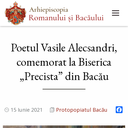
Mergi
Main
la
menu
conţinutul
principal
Poetul Vasile Alecsandri,
comemorat la Biserica
„Precista” din Bacău
Fa
15 Iunie 2021
Protopopiatul Bacău