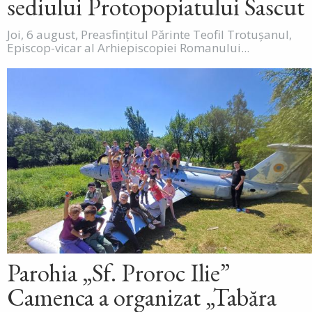
sediului Protopopiatului Sascut
Joi, 6 august, Preasfințitul Părinte Teofil Trotușanul,
Episcop-vicar al Arhiepiscopiei Romanului...
Parohia „Sf. Proroc Ilie”
Camenca a organizat „Tabăra