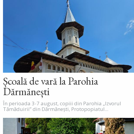
Școală de vară la Parohia
Dărmănești
În perioada 3-7 august, copiii din Parohia „Izvorul
Tămăduirii” din Dărmănești, Protopopiatul...