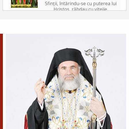
Sfinții, întărindu-se cu puterea lui
Hristos, răbdau cu vitejie,
neslăbind cu trupurile. Iar tiranul, văzând acest
lucru, a poruncit să le ardă fețele cu fiare arse,...
✝) Duminica a 10-a după
Rusalii (Vindecarea
lunaticului)
În vremea aceea s-a apropiat de
Iisus un om, îngenunchind
înaintea Lui și zicându-I: Doamne, miluiește pe
fiul meu, că este lunatic și pătimește rău,
căci adesea...
Apostolul zilei
Fraților, mi se pare că Dumnezeu, pe noi, apostolii,