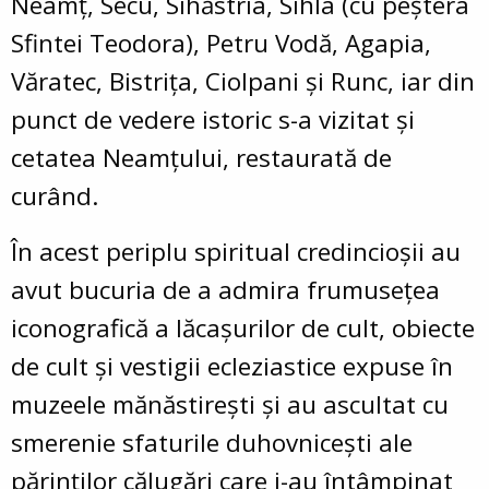
Neamţ, Secu, Sihăstria, Sihla (cu peştera
Sfintei Teodora), Petru Vodă, Agapia,
Văratec, Bistriţa, Ciolpani şi Runc, iar din
punct de vedere istoric s-a vizitat şi
cetatea Neamţului, restaurată de
curând.
În acest periplu spiritual credincioșii au
avut bucuria de a admira frumusețea
iconografică a lăcașurilor de cult, obiecte
de cult și vestigii ecleziastice expuse în
muzeele mănăstirești și au ascultat cu
smerenie sfaturile duhovnicești ale
părinților călugări care i-au întâmpinat