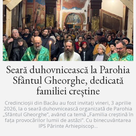
Seară duhovnicească la Parohia
Sfântul Gheorghe, dedicată
familiei creștine
Credincioșii din Bacău au fost invitați vineri, 3 aprilie
2026, la o seară duhovnicească organizată de Parohia
„Sfântul Gheorghe”, având ca temă „Familia creștină în
fața provocărilor lumii de astăzi”. Cu binecuvântarea
IPS Părinte Arhiepiscop...