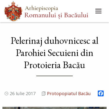
Mergi
Main
la
menu
conţinutul
principal
Pelerinaj duhovnicesc al
Parohiei Secuieni din
Protoieria Bacău
Fa
26 Iulie 2017
Protopopiatul Bacău