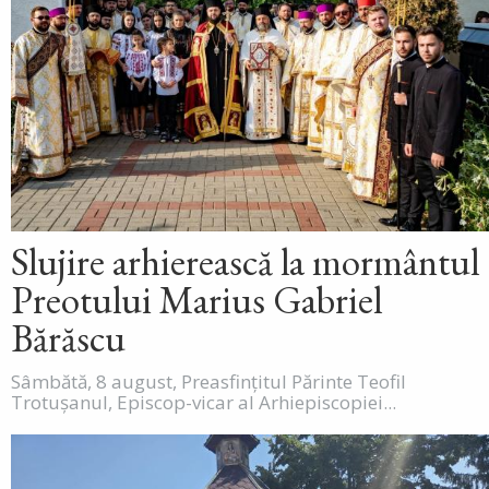
Slujire arhierească la mormântul
Preotului Marius Gabriel
Bărăscu
Sâmbătă, 8 august, Preasfințitul Părinte Teofil
Trotușanul, Episcop-vicar al Arhiepiscopiei...