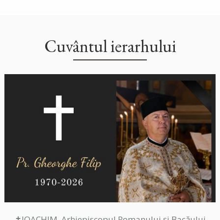
Cuvântul ierarhului
✝IOACHIM, Arhiepiscopul Romanului și Bacăului