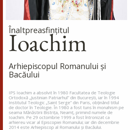
ne-a arătat ca pe cei din urmă oameni, ca pe niște
osândiți la moarte, fiindcă ne-am făcut priveliște
lumii și îngerilor și...
Ap. I Corinteni 4, 9-16
Înaltpreasfinţitul
Ioachim
Evanghelia zilei
În vremea aceea s-a apropiat de Iisus un om,
îngenunchind înaintea Lui și zicându-I: Doamne,
miluiește pe fiul meu, că este lunatic și pătimește
Arhiepiscopul Romanului și
rău, căci adesea cade în...
Bacăului
Ev. Matei 17, 14-23
doxologia.ro
IPS Ioachim a absolvit în 1980 Facultatea de Teologie
Ortodoxă „Justinian Patriarhul” din Bucureşti, iar în 1994
Preia articolele Doxologia în site-ul tău!
Institutul Teologic „Saint Serge” din Paris, obţinând titlul
de doctor în Teologie. În 1980 a fost tuns în monahism pe
seama Mănăstirii Bistriţa, Neamţ, primind numele de
Ioachim. Pe 29 octombrie 1999 a fost întronizat ca
arhiereu vicar al Episcopiei Romanului; iar din decembrie
2014 este Arhiepiscop al Romanului și Bacăului.