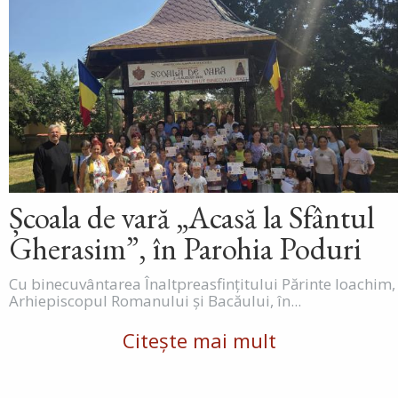
Școala de vară „Acasă la Sfântul
Gherasim”, în Parohia Poduri
Cu binecuvântarea Înaltpreasfințitului Părinte Ioachim,
Arhiepiscopul Romanului și Bacăului, în...
Citește mai mult