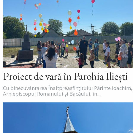
Proiect de vară în Parohia Iliești
Cu binecuvântarea Înaltpreasfințitului Părinte Ioachim,
Arhiepiscopul Romanului și Bacăului, în...