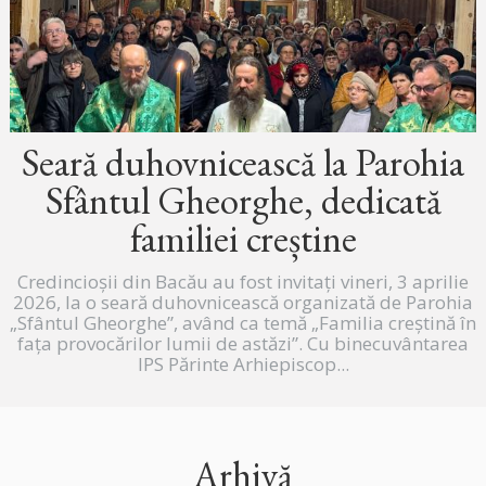
Seară duhovnicească la Parohia
Sfântul Gheorghe, dedicată
familiei creștine
Credincioșii din Bacău au fost invitați vineri, 3 aprilie
2026, la o seară duhovnicească organizată de Parohia
„Sfântul Gheorghe”, având ca temă „Familia creștină în
fața provocărilor lumii de astăzi”. Cu binecuvântarea
IPS Părinte Arhiepiscop...
Arhivă