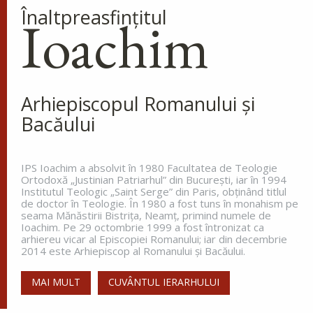
Ap. I Corinteni 4, 9-16
Înaltpreasfinţitul
Ioachim
Evanghelia zilei
În vremea aceea s-a apropiat de Iisus un om,
îngenunchind înaintea Lui și zicându-I: Doamne,
miluiește pe fiul meu, că este lunatic și pătimește
Arhiepiscopul Romanului și
rău, căci adesea cade în...
Bacăului
Ev. Matei 17, 14-23
doxologia.ro
IPS Ioachim a absolvit în 1980 Facultatea de Teologie
Ortodoxă „Justinian Patriarhul” din Bucureşti, iar în 1994
Preia articolele Doxologia în site-ul tău!
Institutul Teologic „Saint Serge” din Paris, obţinând titlul
de doctor în Teologie. În 1980 a fost tuns în monahism pe
seama Mănăstirii Bistriţa, Neamţ, primind numele de
Ioachim. Pe 29 octombrie 1999 a fost întronizat ca
arhiereu vicar al Episcopiei Romanului; iar din decembrie
2014 este Arhiepiscop al Romanului și Bacăului.
MAI MULT
CUVÂNTUL IERARHULUI