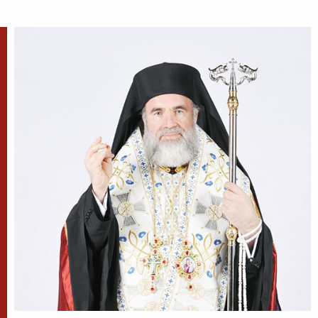
✝) Duminica a 10-a după
Rusalii (Vindecarea
lunaticului)
În vremea aceea s-a apropiat de
Iisus un om, îngenunchind
înaintea Lui și zicându-I: Doamne, miluiește pe
fiul meu, că este lunatic și pătimește rău,
căci adesea...
Apostolul zilei
Fraților, mi se pare că Dumnezeu, pe noi, apostolii,
ne-a arătat ca pe cei din urmă oameni, ca pe niște
osândiți la moarte, fiindcă ne-am făcut priveliște
lumii și îngerilor și...