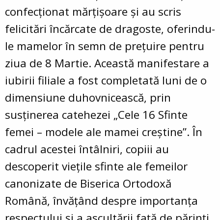
confecționat mărțișoare și au scris
felicitări încărcate de dragoste, oferindu-
le mamelor în semn de prețuire pentru
ziua de 8 Martie. Această manifestare a
iubirii filiale a fost completată luni de o
dimensiune duhovnicească, prin
susținerea catehezei „Cele 16 Sfinte
femei – modele ale mamei creștine”. În
cadrul acestei întâlniri, copiii au
descoperit viețile sfinte ale femeilor
canonizate de Biserica Ortodoxă
Română, învățând despre importanța
respectului și a ascultării față de părinți.