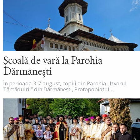
Școală de vară la Parohia
Dărmănești
În perioada 3-7 august, copiii din Parohia „Izvorul
Tămăduirii” din Dărmănești, Protopopiatul...