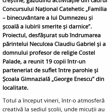
creștine, găzduind activitățile din cadrul
Concursului Național Catehetic „Familia
– binecuvântare a lui Dumnezeu şi
şcoală a iubirii smerite şi darnice”.
Proiectul, desfășurat sub îndrumarea
părintelui Neculcea Claudiu Gabriel și a
domnului profesor de religie Costel
Palade, a reunit 19 copii într-un
parteneriat de suflet între parohie și
Școala Gimnazială „George Enescu” din
localitate.
Totul a început vineri, într-o atmosferă
creativă la sediul școlii, unde micuții au