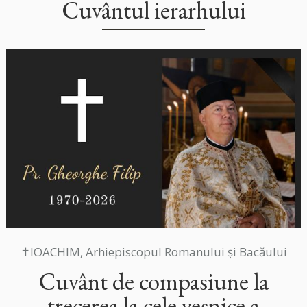
Cuvântul ierarhului
✝IOACHIM, Arhiepiscopul Romanului și Bacăului
Cuvânt de compasiune la
trecerea la cele veșnice a