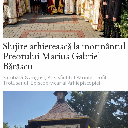
Slujire arhierească la mormântul
Preotului Marius Gabriel
Bărăscu
Sâmbătă, 8 august, Preasfințitul Părinte Teofil
Trotușanul, Episcop-vicar al Arhiepiscopiei...