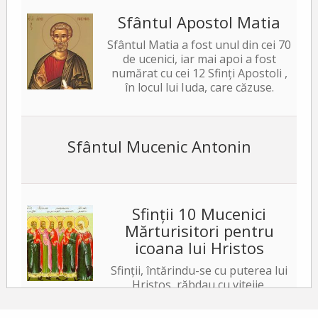
Sfântul Apostol Matia
Sfântul Matia a fost unul din cei 70
de ucenici, iar mai apoi a fost
numărat cu cei 12 Sfinți Apostoli ,
în locul lui Iuda, care căzuse.
Sfântul Mucenic Antonin
Sfinții 10 Mucenici
Mărturisitori pentru
icoana lui Hristos
Sfinții, întărindu-se cu puterea lui
Hristos, răbdau cu vitejie,
neslăbind cu trupurile. Iar tiranul, văzând acest
lucru, a poruncit să le ardă fețele cu fiare arse,...