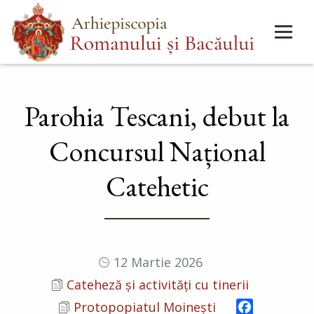
Mergi
Main
la
menu
conţinutul
principal
Parohia Tescani, debut la
Concursul Național
Catehetic
12 Martie 2026
Cateheză și activități cu tinerii
Facebook
Protopopiatul Moinești