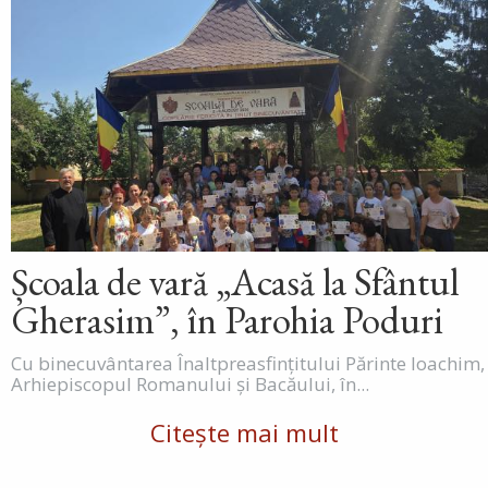
Școala de vară „Acasă la Sfântul
Gherasim”, în Parohia Poduri
Cu binecuvântarea Înaltpreasfințitului Părinte Ioachim,
Arhiepiscopul Romanului și Bacăului, în...
Citește mai mult