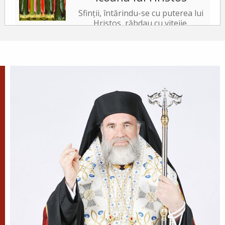
Sfinții, întărindu-se cu puterea lui
Hristos, răbdau cu vitejie,
neslăbind cu trupurile. Iar tiranul, văzând acest
lucru, a poruncit să le ardă fețele cu fiare arse,...
✝) Duminica a 10-a după
Rusalii (Vindecarea
lunaticului)
În vremea aceea s-a apropiat de
Iisus un om, îngenunchind
înaintea Lui și zicându-I: Doamne, miluiește pe
fiul meu, că este lunatic și pătimește rău,
căci adesea...
Apostolul zilei
Fraților, mi se pare că Dumnezeu, pe noi, apostolii,