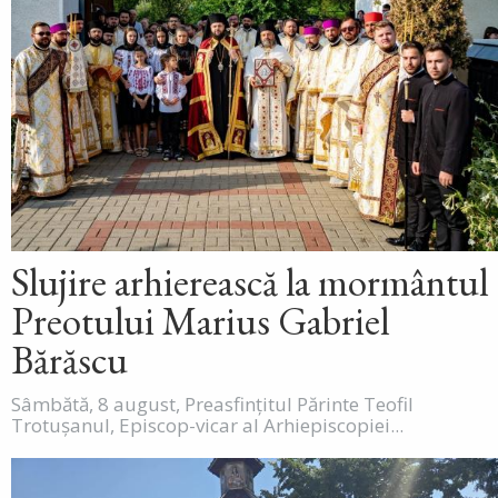
Slujire arhierească la mormântul
Preotului Marius Gabriel
Bărăscu
Sâmbătă, 8 august, Preasfințitul Părinte Teofil
Trotușanul, Episcop-vicar al Arhiepiscopiei...