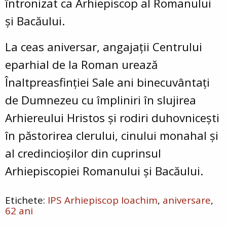
întronizat ca Arhiepiscop al Romanului
şi Bacăului.
La ceas aniversar, angajații Centrului
eparhial de la Roman urează
Înaltpreasfinției Sale ani binecuvântați
de Dumnezeu cu împliniri în slujirea
Arhiereului Hristos și rodiri duhovnicești
în păstorirea clerului, cinului monahal și
al credincioșilor din cuprinsul
Arhiepiscopiei Romanului și Bacăului.
IPS Arhiepiscop Ioachim
aniversare
62 ani