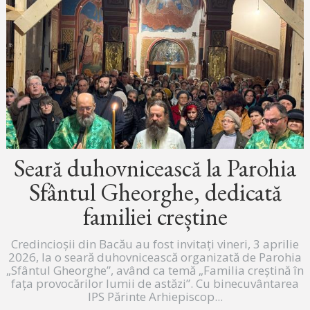
Seară duhovnicească la Parohia
Sfântul Gheorghe, dedicată
familiei creștine
Credincioșii din Bacău au fost invitați vineri, 3 aprilie
2026, la o seară duhovnicească organizată de Parohia
„Sfântul Gheorghe”, având ca temă „Familia creștină în
fața provocărilor lumii de astăzi”. Cu binecuvântarea
IPS Părinte Arhiepiscop...