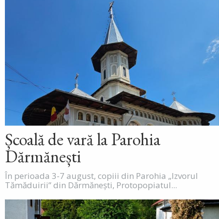
Școală de vară la Parohia
Dărmănești
În perioada 3-7 august, copiii din Parohia „Izvorul
Tămăduirii” din Dărmănești, Protopopiatul...