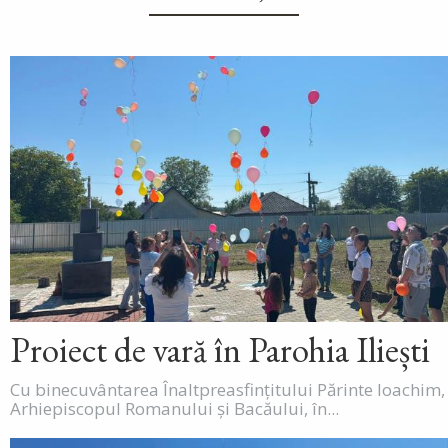
Proiect de vară în Parohia Iliești
Cu binecuvântarea Înaltpreasfințitului Părinte Ioachim,
Arhiepiscopul Romanului și Bacăului, în...