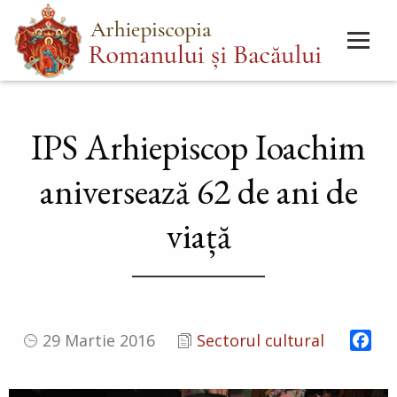
Mergi
Main
la
menu
conţinutul
principal
IPS Arhiepiscop Ioachim
aniversează 62 de ani de
viață
Fac
29 Martie 2016
Sectorul cultural