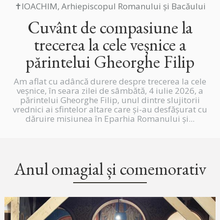
✝IOACHIM, Arhiepiscopul Romanului și Bacăului
Cuvânt de compasiune la
trecerea la cele veșnice a
părintelui Gheorghe Filip
Am aflat cu adâncă durere despre trecerea la cele
veșnice, în seara zilei de sâmbătă, 4 iulie 2026, a
părintelui Gheorghe Filip, unul dintre slujitorii
vrednici ai sfintelor altare care și-au desfășurat cu
dăruire misiunea în Eparhia Romanului și...
Anul omagial și comemorativ