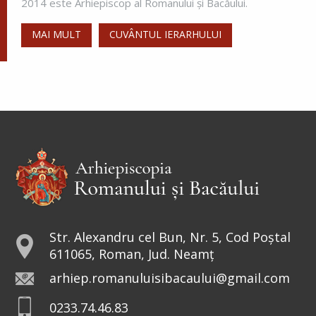
2014 este Arhiepiscop al Romanului și Bacăului.
MAI MULT
CUVÂNTUL IERARHULUI
Str. Alexandru cel Bun, Nr. 5, Cod Poștal
611065, Roman, Jud. Neamț
arhiep.romanuluisibacaului@gmail.com
0233.74.46.83