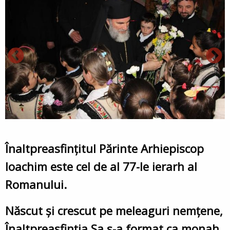
Înaltpreasfințitul Părinte Arhiepiscop
Ioachim este cel de al 77-le ierarh al
Romanului.
Născut și crescut pe meleaguri nemțene,
Înaltpreasfinția Sa s-a format ca monah