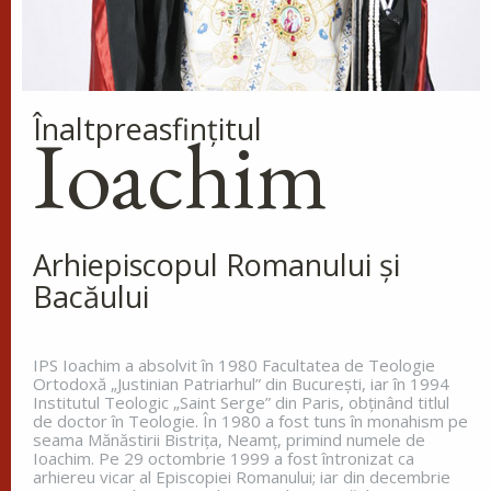
ne-a arătat ca pe cei din urmă oameni, ca pe niște
osândiți la moarte, fiindcă ne-am făcut priveliște
lumii și îngerilor și...
Ap. I Corinteni 4, 9-16
Înaltpreasfinţitul
Ioachim
Evanghelia zilei
În vremea aceea s-a apropiat de Iisus un om,
îngenunchind înaintea Lui și zicându-I: Doamne,
miluiește pe fiul meu, că este lunatic și pătimește
Arhiepiscopul Romanului și
rău, căci adesea cade în...
Bacăului
Ev. Matei 17, 14-23
doxologia.ro
IPS Ioachim a absolvit în 1980 Facultatea de Teologie
Ortodoxă „Justinian Patriarhul” din Bucureşti, iar în 1994
Preia articolele Doxologia în site-ul tău!
Institutul Teologic „Saint Serge” din Paris, obţinând titlul
de doctor în Teologie. În 1980 a fost tuns în monahism pe
seama Mănăstirii Bistriţa, Neamţ, primind numele de
Ioachim. Pe 29 octombrie 1999 a fost întronizat ca
arhiereu vicar al Episcopiei Romanului; iar din decembrie