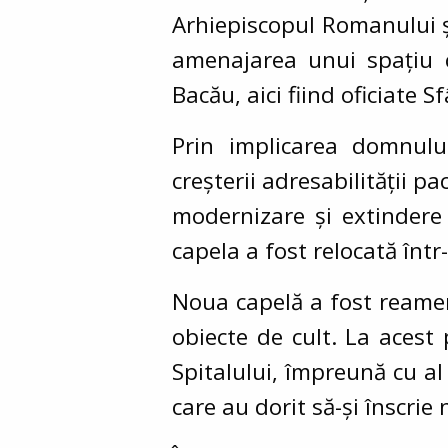
Arhiepiscopul Romanului ș
amenajarea unui spațiu c
Bacău, aici fiind oficiate Sf
Prin implicarea domnulu
creșterii adresabilității p
modernizare și extindere 
capela a fost relocată înt
Noua capelă a fost reamen
obiecte de cult. La acest
Spitalului, împreună cu a
care au dorit să-și înscrie 