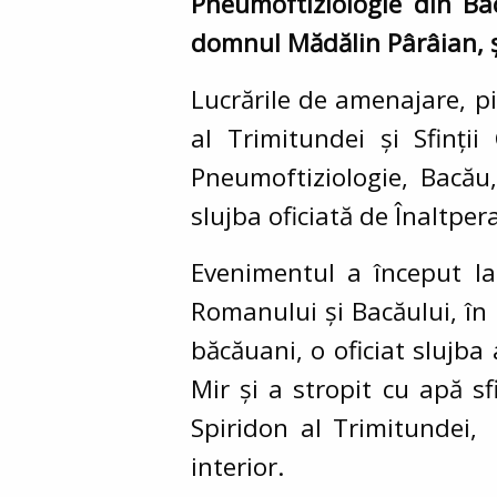
Pneumoftiziologie din Ba
domnul Mădălin Pârâian, ș
Lucrările de amenajare, pi
al Trimitundei și Sfinții
Pneumoftiziologie, Bacău,
slujba oficiată de Înaltper
Evenimentul a început la 
Romanului și Bacăului, în 
băcăuani, o oficiat slujba
Mir și a stropit cu apă sf
Spiridon al Trimitundei, 
interior.