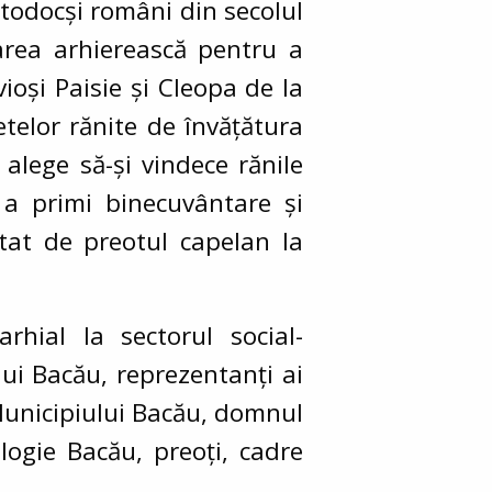
rtodocși români din secolul
area arhierească pentru a
vioși Paisie și Cleopa de la
etelor rănite de învățătura
 alege să-și vindece rănile
 a primi binecuvântare și
ptat de preotul capelan la
rhial la sectorul social-
ui Bacău, reprezentanți ai
 Municipiului Bacău, domnul
ogie Bacău, preoți, cadre