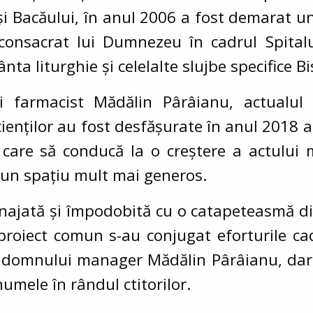
i Bacăului, în anul 2006 a fost demarat un 
onsacrat lui Dumnezeu în cadrul Spitalu
ânta liturghie și celelalte slujbe specifice Bis
i farmacist Mădălin Pârâianu, actualul 
acienților au fost desfășurate în anul 2018 a
care să conducă la o creștere a actului me
r-un spațiu mult mai generos.
ajată și împodobită cu o catapeteasmă din
 proiect comun s-au conjugat eforturile ca
l domnului manager Mădălin Pârâianu, dar ș
numele în rândul ctitorilor.