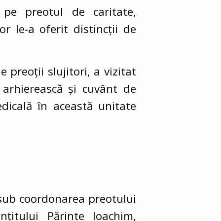
t pe preotul de caritate,
or le-a oferit distincții de
preoții slujitori, a vizitat
 arhierească și cuvânt de
edicală în această unitate
 sub coordonarea preotului
nțitului Părinte Ioachim,