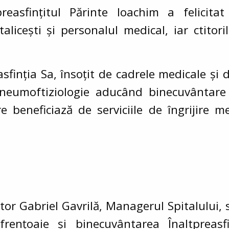
tpreasfințitul Părinte Ioachim a felicita
alicești și personalul medical, iar ctitoril
inția Sa, însoțit de cadrele medicale și de 
Pneumoftiziologie aducând binecuvântare
e beneficiază de serviciile de îngrijire m
ctor Gabriel Gavrilă, Managerul Spitalului,
frențoaie și binecuvântarea Înaltpreasfi