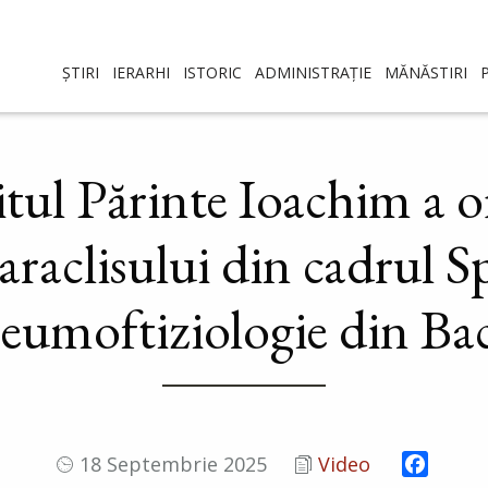
ȘTIRI
IERARHI
ISTORIC
ADMINISTRAȚIE
MĂNĂSTIRI
itul Părinte Ioachim a of
Paraclisului din cadrul S
eumoftiziologie din Ba
Facebo
18 Septembrie 2025
Video