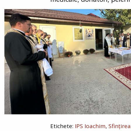
IPS Ioachim
Sfințire