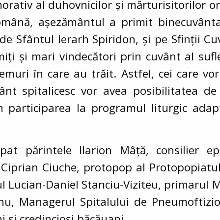
rativ al duhovnicilor și mărturisitorilor o
Română, așezământul a primit binecuvânt
 de Sfântul Ierarh Spiridon, și pe Sfinții Cu
iți și mari vindecători prin cuvânt al sufl
emuri în care au trăit. Astfel, cei care vor
ânt spitalicesc vor avea posibilitatea de
n participarea la programul liturgic ada
at părintele Ilarion Mâță, consilier epa
n Ciprian Ciuche, protopop al Protopopiatul
ul Lucian-Daniel Stanciu-Viziteu, primarul
nu, Managerul Spitalului de Pneumoftiziol
i și credincioși băcăuani.