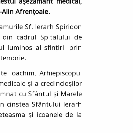
cestui așezământ medical,
Alin Afrențoaie.
amurile Sf. Ierarh Spiridon
a din cadrul Spitalului de
 luminos al sfințirii prin
ptembrie.
nte Ioachim, Arhiepiscopul
edicale și a credincioșilor
semnat cu Sfântul și Marele
în cinstea Sfântului Ierarh
peteasma și icoanele de la