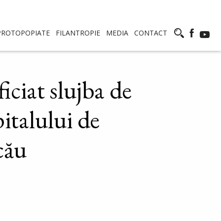
PROTOPOPIATE
FILANTROPIE
MEDIA
CONTACT
iciat slujba de
pitalului de
cău
ok