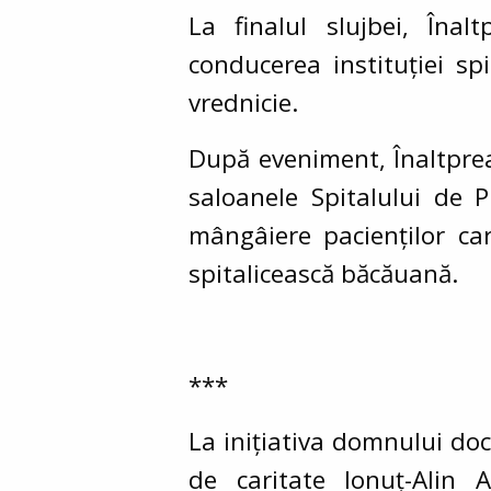
La finalul slujbei, Înal
conducerea instituției spit
vrednicie.
După eveniment, Înaltpreasf
saloanele Spitalului de 
mângâiere pacienților car
spitalicească băcăuană.
***
La inițiativa domnului do
de caritate Ionuț-Alin A