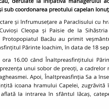
cău, derulate la inițiativa managerului a
i sub coordonarea preotului capelan Ionuț-
ctare și înfrumusețare a Paraclisului cu hr
 Cuvioși Cleopa și Paisie de la Sihăstri
 Protopopiatul Bacău au primit veșmântul
asfințitul Părinte Ioachim, în data de 18 se
ora 16.00 când Înaltpreasfințitului Pări
prezența unui sobor de preoți, a cadrelor m
 agheasmei. Apoi, Înaltpreasfinția Sa a în
ințită icoana hramului Capelei, zugrăvită 
aflată la intrarea în sfântul lăcaș, cate