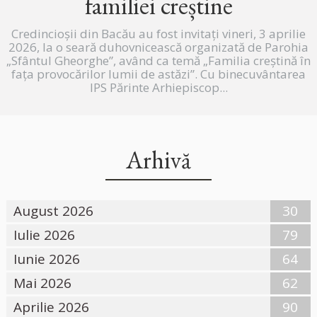
familiei creștine
Credincioșii din Bacău au fost invitați vineri, 3 aprilie
2026, la o seară duhovnicească organizată de Parohia
„Sfântul Gheorghe”, având ca temă „Familia creștină în
fața provocărilor lumii de astăzi”. Cu binecuvântarea
IPS Părinte Arhiepiscop...
Arhivă
August 2026
30
Iulie 2026
79
Iunie 2026
64
Mai 2026
62
Aprilie 2026
90