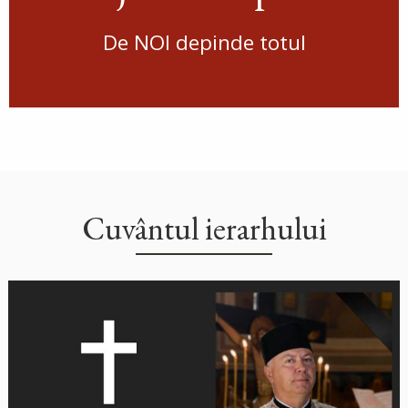
De NOI depinde totul
Cuvântul ierarhului