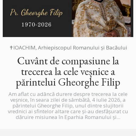
✝IOACHIM, Arhiepiscopul Romanului și Bacăului
Cuvânt de compasiune la
trecerea la cele veșnice a
părintelui Gheorghe Filip
Am aflat cu adâncă durere despre trecerea la cele
veșnice, în seara zilei de sâmbătă, 4 iulie 2026, a
părintelui Gheorghe Filip, unul dintre slujitorii
vrednici ai sfintelor altare care și-au desfășurat cu
dăruire misiunea în Eparhia Romanului și...