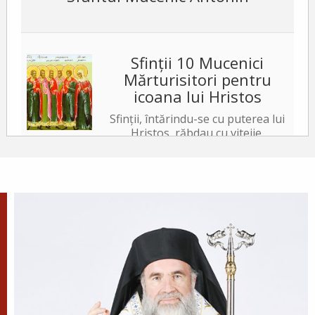
Sfinții 10 Mucenici
Mărturisitori pentru
icoana lui Hristos
Sfinții, întărindu-se cu puterea lui
Hristos, răbdau cu vitejie,
neslăbind cu trupurile. Iar tiranul, văzând acest
lucru, a poruncit să le ardă fețele cu fiare arse,...
✝) Duminica a 10-a după
Rusalii (Vindecarea
lunaticului)
În vremea aceea s-a apropiat de
Iisus un om, îngenunchind
înaintea Lui și zicându-I: Doamne, miluiește pe