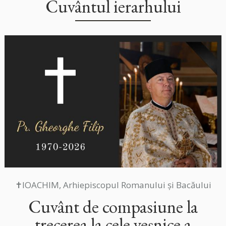
Cuvântul ierarhului
✝IOACHIM, Arhiepiscopul Romanului și Bacăului
Cuvânt de compasiune la
trecerea la cele veșnice a