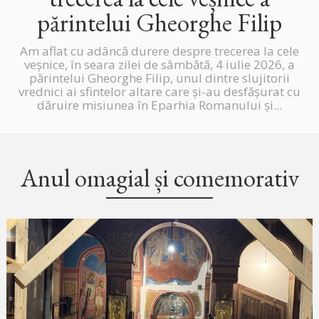
părintelui Gheorghe Filip
Am aflat cu adâncă durere despre trecerea la cele
veșnice, în seara zilei de sâmbătă, 4 iulie 2026, a
părintelui Gheorghe Filip, unul dintre slujitorii
vrednici ai sfintelor altare care și-au desfășurat cu
dăruire misiunea în Eparhia Romanului și...
Anul omagial și comemorativ