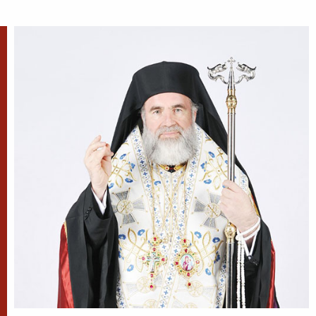
În vremea aceea a luat Iisus cu Sine pe Petru și pe
Iacov și pe Ioan, fratele lui, și i-a dus într-un munte
înalt, de o parte. Și S-a schimbat la față înaintea lor...
Ev. Matei 17, 1-9
doxologia.ro
Preia articolele Doxologia în site-ul tău!