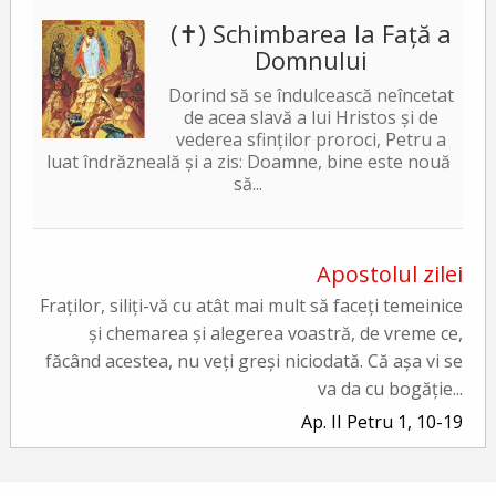
(✝) Schimbarea la Față a
Domnului
Dorind să se îndulcească neîncetat
de acea slavă a lui Hristos și de
vederea sfinților proroci, Petru a
luat îndrăzneală și a zis: Doamne, bine este nouă
să...
Apostolul zilei
Fraților, siliți-vă cu atât mai mult să faceți temeinice
și chemarea și alegerea voastră, de vreme ce,
făcând acestea, nu veți greși niciodată. Că așa vi se
va da cu bogăție...
Ap. II Petru 1, 10-19
Evanghelia zilei