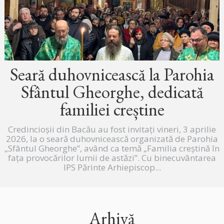
Seară duhovnicească la Parohia
Sfântul Gheorghe, dedicată
familiei creștine
Credincioșii din Bacău au fost invitați vineri, 3 aprilie
2026, la o seară duhovnicească organizată de Parohia
„Sfântul Gheorghe”, având ca temă „Familia creștină în
fața provocărilor lumii de astăzi”. Cu binecuvântarea
IPS Părinte Arhiepiscop...
Arhivă