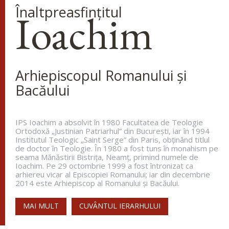
Înaltpreasfinţitul
Ioachim
Arhiepiscopul Romanului și
Bacăului
IPS Ioachim a absolvit în 1980 Facultatea de Teologie
Ortodoxă „Justinian Patriarhul” din Bucureşti, iar în 1994
Institutul Teologic „Saint Serge” din Paris, obţinând titlul
de doctor în Teologie. În 1980 a fost tuns în monahism pe
seama Mănăstirii Bistriţa, Neamţ, primind numele de
Ioachim. Pe 29 octombrie 1999 a fost întronizat ca
arhiereu vicar al Episcopiei Romanului; iar din decembrie
2014 este Arhiepiscop al Romanului și Bacăului.
MAI MULT
CUVÂNTUL IERARHULUI