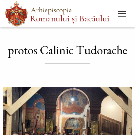
Mergi
Main
la
menu
conţinutul
principal
protos Calinic Tudorache