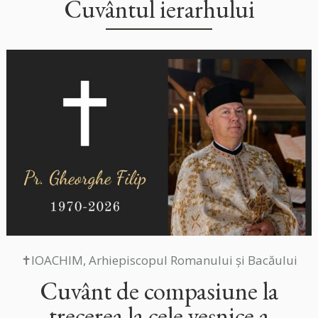
Cuvântul ierarhului
✝IOACHIM, Arhiepiscopul Romanului și Bacăului
Cuvânt de compasiune la
trecerea la cele veșnice a