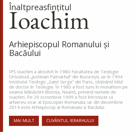
Ap. I Corinteni 4, 9-16
Înaltpreasfinţitul
Ioachim
Evanghelia zilei
În vremea aceea s-a apropiat de Iisus un om,
îngenunchind înaintea Lui și zicându-I: Doamne,
miluiește pe fiul meu, că este lunatic și pătimește
Arhiepiscopul Romanului și
rău, căci adesea cade în...
Bacăului
Ev. Matei 17, 14-23
doxologia.ro
IPS Ioachim a absolvit în 1980 Facultatea de Teologie
Ortodoxă „Justinian Patriarhul” din Bucureşti, iar în 1994
Preia articolele Doxologia în site-ul tău!
Institutul Teologic „Saint Serge” din Paris, obţinând titlul
de doctor în Teologie. În 1980 a fost tuns în monahism pe
seama Mănăstirii Bistriţa, Neamţ, primind numele de
Ioachim. Pe 29 octombrie 1999 a fost întronizat ca
arhiereu vicar al Episcopiei Romanului; iar din decembrie
2014 este Arhiepiscop al Romanului și Bacăului.
MAI MULT
CUVÂNTUL IERARHULUI