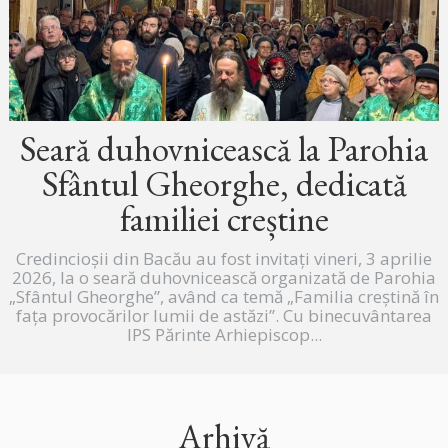
Seară duhovnicească la Parohia
Sfântul Gheorghe, dedicată
familiei creștine
Credincioșii din Bacău au fost invitați vineri, 3 aprilie
2026, la o seară duhovnicească organizată de Parohia
„Sfântul Gheorghe”, având ca temă „Familia creștină în
fața provocărilor lumii de astăzi”. Cu binecuvântarea
IPS Părinte Arhiepiscop...
Arhivă