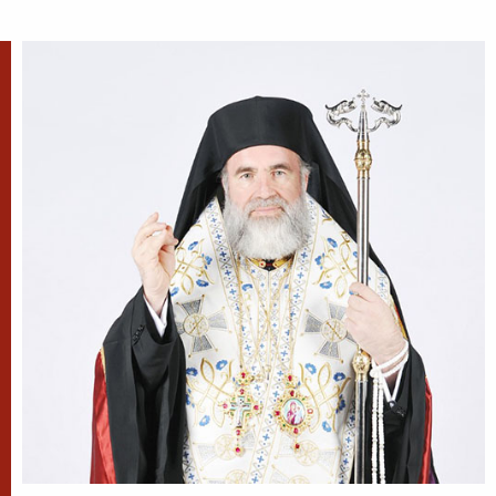
✝) Duminica a 10-a după
Rusalii (Vindecarea
lunaticului)
În vremea aceea s-a apropiat de
Iisus un om, îngenunchind
înaintea Lui și zicându-I: Doamne, miluiește pe
fiul meu, că este lunatic și pătimește rău,
căci adesea...
Apostolul zilei
Fraților, mi se pare că Dumnezeu, pe noi, apostolii,
ne-a arătat ca pe cei din urmă oameni, ca pe niște
osândiți la moarte, fiindcă ne-am făcut priveliște
lumii și îngerilor și...