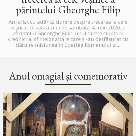
părintelui Gheorghe Filip
Am aflat cu adâncă durere despre trecerea la cele
veșnice, în seara zilei de sâmbătă, 4 iulie 2026, a
părintelui Gheorghe Filip, unul dintre slujitorii
vrednici ai sfintelor altare care și-au desfășurat cu
dăruire misiunea în Eparhia Romanului și...
Anul omagial și comemorativ