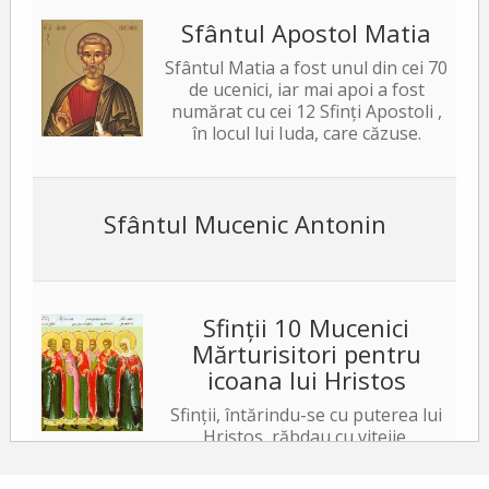
Sfântul Apostol Matia
Sfântul Matia a fost unul din cei 70
de ucenici, iar mai apoi a fost
numărat cu cei 12 Sfinți Apostoli ,
în locul lui Iuda, care căzuse.
Sfântul Mucenic Antonin
Sfinții 10 Mucenici
Mărturisitori pentru
icoana lui Hristos
Sfinții, întărindu-se cu puterea lui
Hristos, răbdau cu vitejie,
neslăbind cu trupurile. Iar tiranul, văzând acest
lucru, a poruncit să le ardă fețele cu fiare arse,...