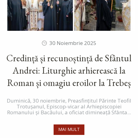
30 Noiembrie 2025
Credință și recunoștință de Sfântul
Andrei: Liturghie arhierească la
Roman și omagiu eroilor la Trebeș
Duminică, 30 noiembrie, Preasfințitul Părinte Teofil
Trotușanul, Episcop-vicar al Arhiepiscopiei
Romanului și Bacăului, a oficiat dimineață Sfânta...
MAI MULT