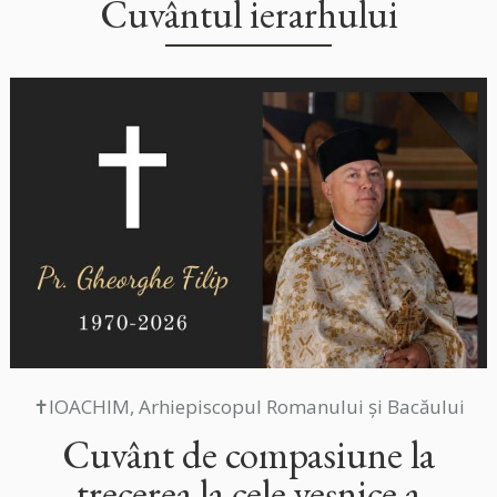
Cuvântul ierarhului
✝IOACHIM, Arhiepiscopul Romanului și Bacăului
Cuvânt de compasiune la
trecerea la cele veșnice a