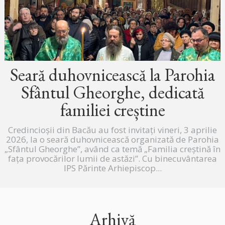
Seară duhovnicească la Parohia
Sfântul Gheorghe, dedicată
familiei creștine
Credincioșii din Bacău au fost invitați vineri, 3 aprilie
2026, la o seară duhovnicească organizată de Parohia
„Sfântul Gheorghe”, având ca temă „Familia creștină în
fața provocărilor lumii de astăzi”. Cu binecuvântarea
IPS Părinte Arhiepiscop...
Arhivă