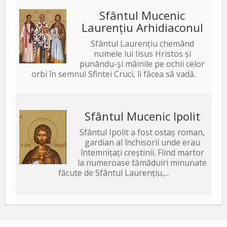
Sfântul Mucenic
Laurențiu Arhidiaconul
Sfântul Laurențiu chemând
numele lui Iisus Hristos și
punându-și mâinile pe ochii celor
orbi în semnul Sfintei Cruci, îi făcea să vadă.
Sfântul Mucenic Ipolit
Sfântul Ipolit a fost ostaș roman,
gardian al închisorii unde erau
întemnițați creștinii. Fiind martor
la numeroase tămăduiri minunate
făcute de Sfântul Laurențiu,...
Sfântul Sfințit Mucenic
Xist, Episcopul Romei