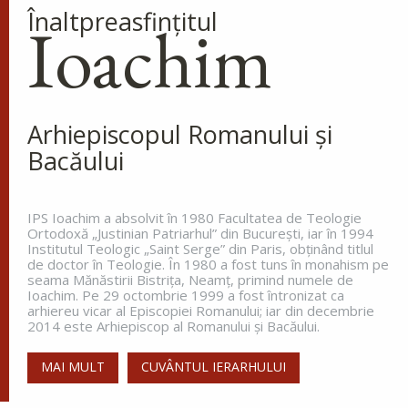
Înaltpreasfinţitul
voi nu intrați și...
Ioachim
Ev. Matei 23, 13-22
doxologia.ro
Preia articolele Doxologia în site-ul tău!
Arhiepiscopul Romanului și
Bacăului
IPS Ioachim a absolvit în 1980 Facultatea de Teologie
Ortodoxă „Justinian Patriarhul” din Bucureşti, iar în 1994
Institutul Teologic „Saint Serge” din Paris, obţinând titlul
de doctor în Teologie. În 1980 a fost tuns în monahism pe
seama Mănăstirii Bistriţa, Neamţ, primind numele de
Ioachim. Pe 29 octombrie 1999 a fost întronizat ca
arhiereu vicar al Episcopiei Romanului; iar din decembrie
2014 este Arhiepiscop al Romanului și Bacăului.
MAI MULT
CUVÂNTUL IERARHULUI