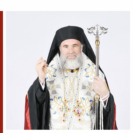
Sfântul Sfințit Mucenic Sixt era din
Atena, de neam grecesc, și a fost
mai întâi filosof, apoi ucenic al lui
Hristos.
Apostolul zilei
Fraților, v-am scris vouă aceasta, ca nu cumva, la
venirea mea, să am întristare de la aceia care
trebuie să mă bucure, fiind încredințat despre voi
toți că bucuria mea este și...
Ap. II Corinteni 2, 3-15
Evanghelia zilei
Zis-a Domnul către iudeii care veniseră la Dânsul:
Vai vouă, cărturarilor și fariseilor fățarnici! Pentru
că închideți Împărăția Cerurilor înaintea oamenilor;