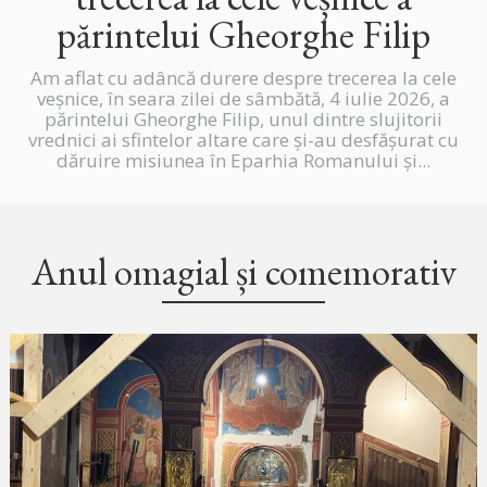
părintelui Gheorghe Filip
Am aflat cu adâncă durere despre trecerea la cele
veșnice, în seara zilei de sâmbătă, 4 iulie 2026, a
părintelui Gheorghe Filip, unul dintre slujitorii
vrednici ai sfintelor altare care și-au desfășurat cu
dăruire misiunea în Eparhia Romanului și...
Anul omagial și comemorativ