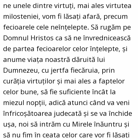
ne unele dintre virtuți, mai ales virtutea
milosteniei, vom fi lăsați afară, precum
fecioarele cele neînțelepte. Să rugăm pe
Domnul Hristos ca să ne învrednicească
de partea fecioarelor celor înțelepte, și
anume viața noastră dăruită lui
Dumnezeu, cu jertfa fiecăruia, prin
curăția virtuților și mai ales a faptelor
celor bune, să fie suficiente încât la
miezul nopții, adică atunci când va veni
înfricoșătoarea judecată și se va închide
ușa, noi să intrăm cu Mirele înăuntru și
să nu fim în ceata celor care vor fi lăsați