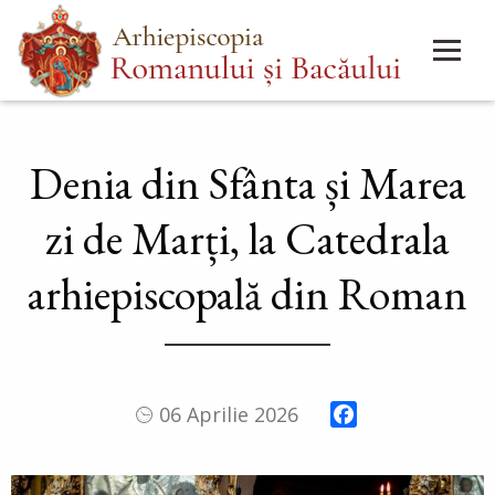
Mergi
Main
la
menu
conţinutul
principal
Denia din Sfânta și Marea
zi de Marți, la Catedrala
arhiepiscopală din Roman
Facebook
06 Aprilie 2026