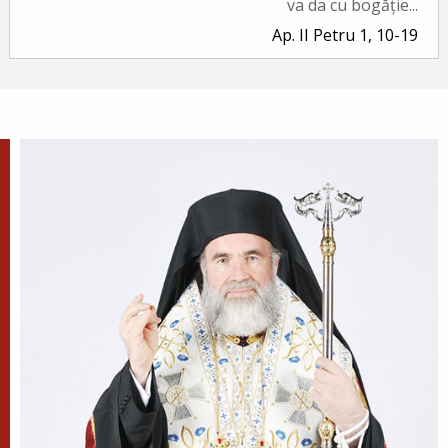
va da cu bogăție...
Ap. II Petru 1, 10-19
Evanghelia zilei
În vremea aceea a luat Iisus cu Sine pe Petru și pe
Iacov și pe Ioan, fratele lui, și i-a dus într-un munte
înalt, de o parte. Și S-a schimbat la față înaintea lor...
Ev. Matei 17, 1-9
doxologia.ro
Preia articolele Doxologia în site-ul tău!