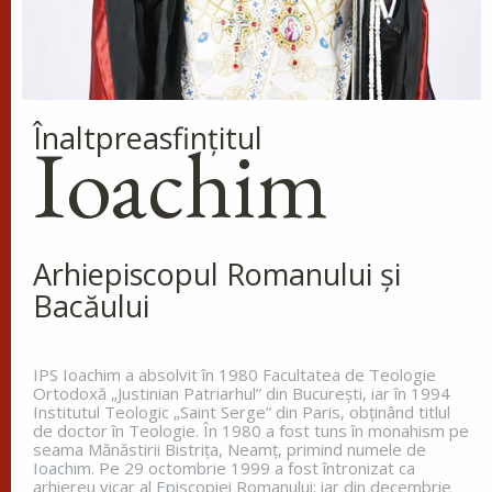
Înaltpreasfinţitul
Ioachim
Arhiepiscopul Romanului și
Bacăului
IPS Ioachim a absolvit în 1980 Facultatea de Teologie
Ortodoxă „Justinian Patriarhul” din Bucureşti, iar în 1994
Institutul Teologic „Saint Serge” din Paris, obţinând titlul
de doctor în Teologie. În 1980 a fost tuns în monahism pe
seama Mănăstirii Bistriţa, Neamţ, primind numele de
Ioachim. Pe 29 octombrie 1999 a fost întronizat ca
arhiereu vicar al Episcopiei Romanului; iar din decembrie