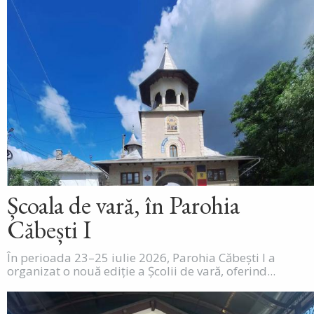
Școala de vară, în Parohia
Căbești I
În perioada 23–25 iulie 2026, Parohia Căbești I a
organizat o nouă ediție a Școlii de vară, oferind...