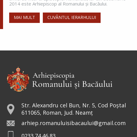
2014 este Arhiepiscop al Romanului și Bacăului.
MAI MULT
CUVÂNTUL IERARHULUI
Str. Alexandru cel Bun, Nr. 5, Cod Poștal
611065, Roman, Jud. Neamț
arhiep.romanuluisibacaului@gmail.com
0233.74.46.83