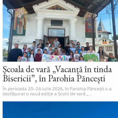
Școala de vară „Vacanță în tinda
Bisericii”, în Parohia Păncești
În perioada 20–24 iulie 2026, în Parohia Păncești s-a
desfășurat o nouă ediție a Școlii de vară „...