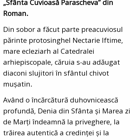
„Sfânta Cuvioasă Parascheva” din
Roman.
Din sobor a făcut parte preacuviosul
părinte protosinghel Nectarie Iftime,
mare ecleziarh al Catedralei
arhiepiscopale, căruia s-au adăugat
diaconi slujitori în sfântul chivot
mușatin.
Având o încărcătură duhovnicească
profundă, Denia din Sfânta și Marea zi
de Marți îndeamnă la priveghere, la
trăirea autentică a credinței și la