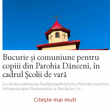
Bucurie și comuniune pentru
copiii din Parohia Dănceni, în
cadrul Școlii de vară
Cu binecuvântarea Înaltpreasfințitului Părinte Ioachim,
Arhiepiscopul Romanului și Bacăului, în...
Citește mai mult