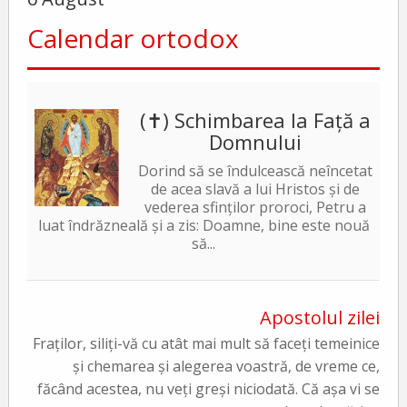
Calendar ortodox
(✝) Schimbarea la Față a
Domnului
Dorind să se îndulcească neîncetat
de acea slavă a lui Hristos și de
vederea sfinților proroci, Petru a
luat îndrăzneală și a zis: Doamne, bine este nouă
să...
Apostolul zilei
Fraților, siliți-vă cu atât mai mult să faceți temeinice
și chemarea și alegerea voastră, de vreme ce,
făcând acestea, nu veți greși niciodată. Că așa vi se